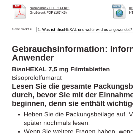
Normaldruck PDF (141 KB)
he
Großdruck PDF (167 KB)
HT
Gehe direkt zu
Gebrauchsinformation: Inform
Anwender
BisoHEXAL 7,5 mg Filmtabletten
Bisoprololfumarat
Lesen Sie die gesamte Packungsbe
durch, bevor Sie mit der Einnahme
beginnen, denn sie enthält wichtig
Heben Sie die Packungsbeilage auf. Vi
später nochmals lesen.
Wenn Sie weitere Fragen haben, wende