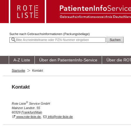
Suche nach
Gebrauchsinformationen (Packungsbeilage)
A-Z Liste
Über den PatientenInfo-Service
Über die RO
Startseite
Kontakt
Kontakt
®
Rote Liste
Service GmbH
Mainzer Landstr. 55
60329
Frankfurt/Main
www.rote-liste.de
,
info@rote-liste.de