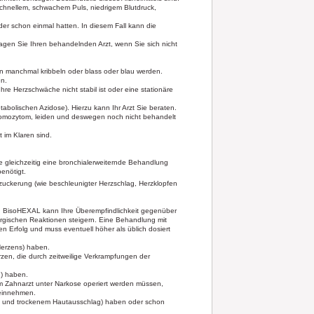
schnellem, schwachem Puls, niedrigem Blutdruck,
r schon einmal hatten. In diesem Fall kann die
agen Sie Ihren behandelnden Arzt, wenn Sie sich nicht
n manchmal kribbeln oder blass oder blau werden.
n.
re Herzschwäche nicht stabil ist oder eine stationäre
bolischen Azidose). Hierzu kann Ihr Arzt Sie beraten.
omozytom, leiden und deswegen noch nicht behandelt
 im Klaren sind.
e gleichzeitig eine bronchialerweiternde Behandlung
enötigt.
zuckerung (wie beschleunigter Herzschlag, Herzklopfen
d. BisoHEXAL kann Ihre Überempfindlichkeit gegenüber
ergischen Reaktionen steigern. Eine Behandlung mit
en Erfolg und muss eventuell höher als üblich dosiert
Herzens) haben.
zen, die durch zeitweilige Verkrampfungen der
) haben.
im Zahnarzt unter Narkose operiert werden müssen,
 einnehmen.
g und trockenem Hautausschlag) haben oder schon