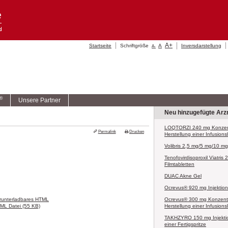
A
+
Startseite
Schriftgröße
A
Inversdarstellung
A
-
®
Unsere Partner
Neu hinzugefügte Arzn
LOQTORZI 240 mg Konzent
Permalink
Drucken
Herstellung einer Infusion
Volibris 2,5 mg/5 mg/10 mg
Tenofovirdisoproxil Viatris
Filmtabletten
DUAC Akne Gel
Ocrevus® 920 mg Injektio
runterladbares HTML
Ocrevus® 300 mg Konzentr
ML Datei (55 KB)
Herstellung einer Infusion
TAKHZYRO 150 mg Injektio
einer Fertigspritze