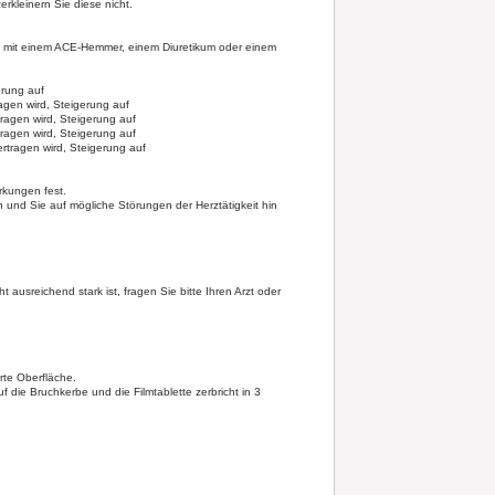
rkleinern Sie diese nicht.
e mit einem ACE-Hemmer, einem Diuretikum oder einem
erung auf
agen wird, Steigerung auf
ragen wird, Steigerung auf
ragen wird, Steigerung auf
rtragen wird, Steigerung auf
rkungen fest.
 und Sie auf mögliche Störungen der Herztätigkeit hin
usreichend stark ist, fragen Sie bitte Ihren Arzt oder
rte Oberfläche.
 die Bruchkerbe und die Filmtablette zerbricht in 3