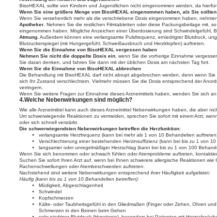
BisoHEXAL sollte von Kindern und Jugendlichen nicht eingenommen werden, da hierfür 
Wenn Sie eine größere Menge von BisoHEXAL eingenommen haben, als Sie sollten
Wenn Sie versehentlich mehr als die verschriebene Dosis eingenommen haben, nehmen
Apotheker
. Nehmen Sie die restlichen Filmtabletten oder diese Packungsbeilage mit, 
eingenommen haben. Mögliche Anzeichen einer Überdosierung sind Schwindelgefühl, 
Atmung
. Außerdem können eine verlangsamte Pulsfrequenz, erniedrigter Blutdruck, ung
Blutzuckerspiegel (mit Hungergefühl, Schweißausbruch und Herzklopfen) auftreten.
Wenn Sie die Einnahme von BisoHEXAL vergessen haben
Nehmen Sie nicht die doppelte Dosis ein
, wenn Sie die vorherige Einnahme vergesse
Sie daran denken, und fahren Sie dann mit der üblichen Dosis am nächsten Tag fort.
Wenn Sie die Einnahme von BisoHEXAL abbrechen
Die Behandlung mit BisoHEXAL darf nicht abrupt abgebrochen werden, denn wenn Sie d
sich Ihr Zustand verschlechtern. Vielmehr müssen Sie die Dosis entsprechend der Anor
verringern.
Wenn Sie weitere Fragen zur Einnahme dieses Arzneimittels haben, wenden Sie sich an 
4.Welche Nebenwirkungen sind möglich?
Wie alle Arzneimittel kann auch dieses Arzneimittel Nebenwirkungen haben, die aber nic
Um schwerwiegende Reaktionen zu vermeiden, sprechen Sie sofort mit einem Arzt, wenn 
oder sich schnell verstärkt.
Die schwerwiegendsten Nebenwirkungen betreffen die Herzfunktion:
verlangsamte Herzfrequenz (kann bei mehr als 1 von 10 Behandelten auftreten
Verschlechterung einer bestehenden Herzinsuffizienz (kann bei bis zu 1 von 10
langsamer oder unregelmäßiger Herzschlag (kann bei bis zu 1 von 100 Behande
Wenn Sie sich benommen oder schwach fühlen oder Atemprobleme auftreten, kontaktieren
Suchen Sie sofort Ihren Arzt auf, wenn bei Ihnen schwerere allergische Reaktionen wie 
Rachenschwellungen oder Atembeschwerden auftreten.
Nachstehend sind weitere Nebenwirkungen entsprechend ihrer Häufigkeit aufgelistet:
Häufig (kann bis zu 1 von 10 Behandelten betreffen):
Müdigkeit, Abgeschlagenheit
Schwindel
Kopfschmerzen
Kälte- oder Taubheitsgefühl in den Gliedmaßen (Finger oder Zehen, Ohren und 
Schmerzen in den Beinen beim Gehen
sehr niedriger Blutdruck (Hypotonie), besonders bei Patienten mit Herzschwäch