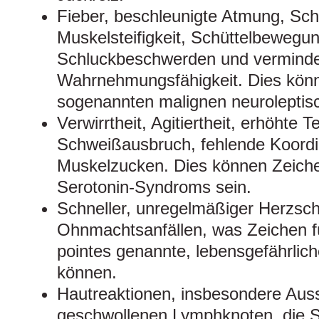
Fieber, beschleunigte Atmung, Sc
Muskelsteifigkeit, Schüttelbewegu
Schluckbeschwerden und verminde
Wahrnehmungsfähigkeit. Dies kön
sogenannten malignen neuroleptis
Verwirrtheit, Agitiertheit, erhöhte 
Schweißausbruch, fehlende Koordin
Muskelzucken. Dies können Zeich
Serotonin-Syndroms sein.
Schneller, unregelmäßiger Herzsch
Ohnmachtsanfällen, was Zeichen f
pointes genannte, lebensgefährlic
können.
Hautreaktionen, insbesondere Auss
geschwollenen Lymphknoten, die 