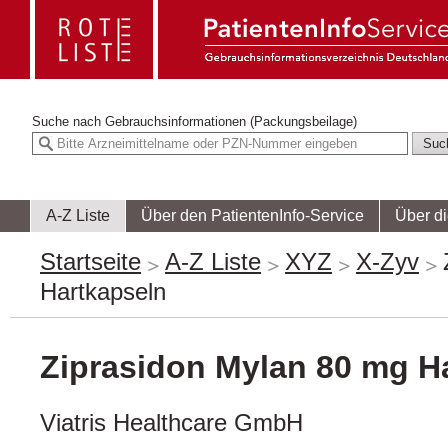
Suche nach
Gebrauchsinformationen (Packungsbeilage)
A-Z Liste
Über den PatientenInfo-Service
Über d
Startseite
A-Z Liste
XYZ
X-Zyv
Hartkapseln
Ziprasidon Mylan 80 mg H
Viatris Healthcare GmbH