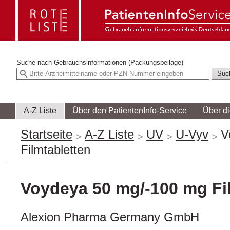
Suche nach
Gebrauchsinformationen (Packungsbeilage)
A-Z Liste
Über den PatientenInfo-Service
Über d
Startseite
A-Z Liste
UV
U-Vyv
V
Filmtabletten
Voydeya 50 mg/-100 mg Fi
Alexion Pharma Germany GmbH