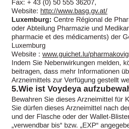
Fax: + 43 (0) 50 555 36207,
Website:
http://www.basg.gv.at/
Luxemburg:
Centre Régional de Pha
oder Abteilung Pharmazie und Medikam
pharmacie et des médicaments) der G
Luxemburg
Website :
www.guichet.lu/pharmakovig
Indem Sie Nebenwirkungen melden, k
beitragen, dass mehr Informationen übe
Arzneimittels zur Verfügung gestellt w
5.Wie ist Voydeya aufzubewa
Bewahren Sie dieses Arzneimittel für K
Sie dürfen dieses Arzneimittel nach 
und der Flasche oder der Wallet-Blist
„verwendbar bis“ bzw. „EXP“ angegebe