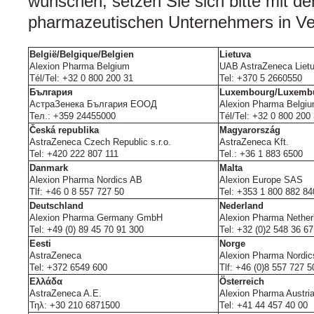
wünschen, setzen Sie sich bitte mit de
pharmazeutischen Unternehmers in Ve
België/Belgique/Belgien
Lietuva
Alexion Pharma Belgium
UAB AstraZeneca Liet
Tél/Tel: +32 0 800 200 31
Tel: +370 5 2660550
България
Luxembourg/Luxemb
АстраЗенека България ЕООД
Alexion Pharma Belgi
Teл.: +359 24455000
Tél/Tel: +32 0 800 200
Česká republika
Magyarország
AstraZeneca Czech Republic s.r.o.
AstraZeneca Kft.
Tel: +420 222 807 111
Tel.: +36 1 883 6500
Danmark
Malta
Alexion Pharma Nordics AB
Alexion Europe SAS
Tlf: +46 0 8 557 727 50
Tel: +353 1 800 882 84
Deutschland
Nederland
Alexion Pharma Germany GmbH
Alexion Pharma Nether
Tel: +49 (0) 89 45 70 91 300
Tel: +32 (0)2 548 36 67
Eesti
Norge
AstraZeneca
Alexion Pharma Nordi
Tel: +372 6549 600
Tlf: +46 (0)8 557 727 5
Ελλάδα
Österreich
AstraZeneca A.E.
Alexion Pharma Austr
Τηλ: +30 210 6871500
Tel: +41 44 457 40 00