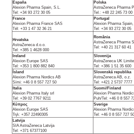
España
Polska
Alexion Pharma Spain, S.L.
AstraZeneca Pharma Po
Tel: +34 93 272 30 05
Tel.: +48 22 245 73 00
France
Portugal
Alexion Pharma France SAS
Alexion Pharma Spain, 
Tél: +33 1 47 32 36 21
Tel: +34 93 272 30 05
România
Hrvatska
AstraZeneca Pharma 
AstraZeneca d.o.o.
Tel: +40 21 317 60 41
Tel: +385 1 4628 000
Ireland
Slovenija
Alexion Europe SAS
AstraZeneca UK Limit
Tel: +353 1 800 882 840
Tel: +386 1 51 35 600
Ísland
Slovenská republika
Alexion Pharma Nordics AB
AstraZeneca AB, o.z.
Sími: +46 0 8 557 727 50
Tel: +421 2 5737 7777
Italia
Suomi/Finland
Alexion Pharma Italy srl
Alexion Pharma Nordi
Tel: +39 02 7767 9211
Puh/Tel: +46 0 8 557 7
Κύπρος
Sverige
Alexion Europe SAS
Alexion Pharma Nordi
Τηλ: +357 22490305
Tel: +46 0 8 557 727 5
Latvija
SIA AstraZeneca Latvija
Tel: +371 67377100