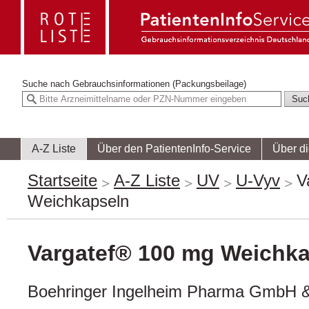
Suche nach
Gebrauchsinformationen (Packungsbeilage)
A-Z Liste
Über den PatientenInfo-Service
Über d
Startseite
A-Z Liste
UV
U-Vyv
V
Weichkapseln
Vargatef® 100 mg Weichk
Boehringer Ingelheim Pharma GmbH 