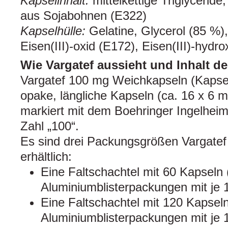
Kapselinhalt:
mittelkettige Triglyceride
aus Sojabohnen (E322)
Kapselhülle:
Gelatine, Glycerol (85 %),
Eisen(III)‑oxid (E172), Eisen(III)‑hydro
Wie Vargatef aussieht und Inhalt d
Vargatef 100 mg Weichkapseln (Kapseln
opake, längliche Kapseln (ca. 16 x 6 m
markiert mit dem Boehringer Ingelhei
Zahl „100“.
Es sind drei Packungsgrößen Vargate
erhältlich:
Eine Faltschachtel mit 60 Kapseln 
Aluminiumblisterpackungen mit je 
Eine Faltschachtel mit 120 Kapsel
Aluminiumblisterpackungen mit je 