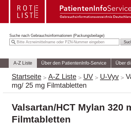
Suche nach
Gebrauchsinformationen (Packungsbeilage)
A-Z Liste
Über den PatientenInfo-Service
Über d
Startseite
A-Z Liste
UV
U-Vyv
V
mg/ 25 mg Filmtabletten
Valsartan/HCT Mylan 320 
Filmtabletten