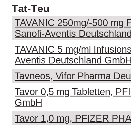
T a t - T e u
TAVANIC 250mg/-500 mg Fi
Sanofi-Aventis Deutschla
TAVANIC 5 mg/ml Infusions
Aventis Deutschland Gmb
Tavneos, Vifor Pharma De
Tavor 0,5 mg Tabletten, 
GmbH
Tavor 1,0 mg, PFIZER P