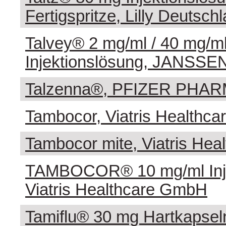
Fertigspritze, Lilly Deuts
Talvey® 2 mg/ml / 40 mg/m
Injektionslösung, JANSS
Talzenna®, PFIZER PHA
Tambocor, Viatris Healthc
Tambocor mite, Viatris He
TAMBOCOR® 10 mg/ml Inje
Viatris Healthcare GmbH
Tamiflu® 30 mg Hartkapse