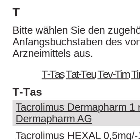
T
Bitte wählen Sie den zugehö
Anfangsbuchstaben des von
Arzneimittels aus.
T - T a s
T a t - T e u
T e v - T i m
T i 
T - T a s
Tacrolimus Dermapharm 1 
Dermapharm AG
Tacrolimus HEXAL 0,5mg/-