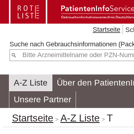
Startseite
Sc
Suche nach
Gebrauchsin
A-Z Liste
Über den PatientenI
Unsere Partner
Startseite
A-Z Liste
T