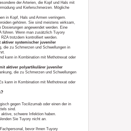
esondere der Arterien, die Kopf und Hals mit
rmüdung und Kieferschmerzen. Mögliche
en in Kopf, Hals und Armen verringern.
eroiden gehören. Sie sind meistens wirksam,
en Dosierungen angewendet werden. Eine
A führen. Wenn man zusätzlich Tuyory
 RZA trotzdem kontrolliert werden.
 aktiver systemischer juveniler
ng, die zu Schmerzen und Schwellungen in
rt.
d kann in Kombination mit Methotrexat oder
t aktiver polyartikulärer juveniler
rankung, die zu Schmerzen und Schwellungen
s kann in Kombination mit Methotrexat oder
n?
rgisch gegen Tocilizumab oder einen der in
tels sind.
 aktive, schwere Infektion haben.
 Wenden Sie Tuyory nicht an.
 Fachpersonal, bevor Ihnen Tuyory