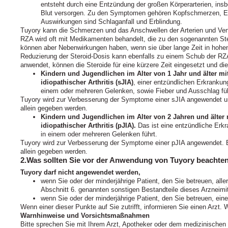
entsteht durch eine Entzündung der großen Körperarterien, insb
Blut versorgen. Zu den Symptomen gehören Kopfschmerzen, E
Auswirkungen sind Schlaganfall und Erblindung.
Tuyory kann die Schmerzen und das Anschwellen der Arterien und Ven
RZA wird oft mit Medikamenten behandelt, die zu den sogenannten St
können aber Nebenwirkungen haben, wenn sie über lange Zeit in hoh
Reduzierung der Steroid-Dosis kann ebenfalls zu einem Schub der RZ
anwendet, können die Steroide für eine kürzere Zeit eingesetzt und die
Kindern und Jugendlichen im Alter von 1 Jahr und älter mit
idiopathischer Arthritis (sJIA)
, einer entzündlichen Erkranku
einem oder mehreren Gelenken, sowie Fieber und Ausschlag füh
Tuyory wird zur Verbesserung der Symptome einer sJIA angewendet un
allein gegeben werden.
Kindern und Jugendlichen im Alter von 2 Jahren und älter mi
idiopathischer Arthritis (pJIA).
Das ist eine entzündliche Erk
in einem oder mehreren Gelenken führt.
Tuyory wird zur Verbesserung der Symptome einer pJIA angewendet. E
allein gegeben werden.
2.Was sollten Sie vor der Anwendung von Tuyory beachte
Tuyory darf nicht angewendet werden,
wenn Sie oder der minderjährige Patient, den Sie betreuen, alle
Abschnitt 6. genannten sonstigen Bestandteile dieses Arzneimit
wenn Sie oder der minderjährige Patient, den Sie betreuen, eine
Wenn einer dieser Punkte auf Sie zutrifft, informieren Sie einen Arzt.
Warnhinweise und Vorsichtsmaßnahmen
Bitte sprechen Sie mit Ihrem Arzt, Apotheker oder dem medizinischen