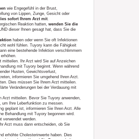
onen
wie Engegefühl in der Brust,
lung von Lippen, Zunge, Gesicht oder
dies sofort Ihrem Arzt mit
.
rgischen Reaktion hatten,
wenden Sie die
 UND dieser Ihnen gesagt hat, dass Sie die
fektion
haben oder wenn Sie oft Infektionen
icht wohl fühlen. Tuyory kann die Fähigkeit
kann eine bestehende Infektion verschlimmern
 erhöhen.
mitteilen. Ihr Arzt wird Sie auf Anzeichen
handlung mit Tuyory beginnt. Wenn während
ender Husten, Gewichtsverlust,
ftreten, informieren Sie umgehend Ihren Arzt.
tten. Dies müssen Sie Ihrem Arzt mitteilen.
rte Veränderungen bei der Verdauung mit
 Arzt mitteilen. Bevor Sie Tuyory anwenden,
n, um Ihre Leberfunktion zu messen.
g geplant ist, informieren Sie Ihren Arzt. Alle
eine Behandlung mit Tuyory begonnen wird.
ht verwendet werden.
Ihr Arzt muss dann entscheiden, ob Sie
nd erhöhte Cholesterinwerte haben. Dies