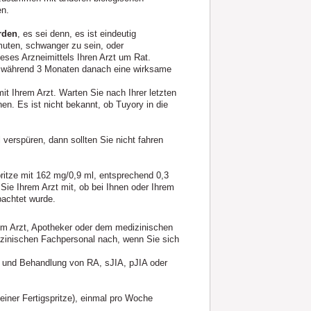
en.
rden
, es sei denn, es ist eindeutig
rmuten, schwanger zu sein, oder
eses Arzneimittels Ihren Arzt um Rat.
 während 3 Monaten danach eine wirksame
it Ihrem Arzt. Warten Sie nach Ihrer letzten
n. Es ist nicht bekannt, ob Tuyory in die
verspüren, dann sollten Sie nicht fahren
pritze mit 162 mg/0,9 ml, entsprechend 0,3
Sie Ihrem Arzt mit, ob bei Ihnen oder Ihrem
bachtet wurde.
em Arzt, Apotheker oder dem medizinischen
izinischen Fachpersonal nach, wenn Sie sich
e und Behandlung von RA, sJIA, pJIA oder
einer Fertigspritze), einmal pro Woche