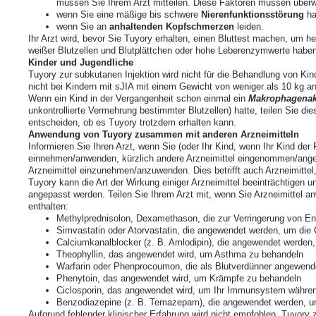
müssen Sie Ihrem Arzt mitteilen. Diese Faktoren müssen überw
wenn Sie eine mäßige bis schwere
Nierenfunktionsstörung
ha
wenn Sie an
anhaltenden Kopfschmerzen
leiden.
Ihr Arzt wird, bevor Sie Tuyory erhalten, einen Bluttest machen, um h
weißer Blutzellen und Blutplättchen oder hohe Leberenzymwerte haben
Kinder und Jugendliche
Tuyory zur subkutanen Injektion wird nicht für die Behandlung von Kin
nicht bei Kindern mit sJIA mit einem Gewicht von weniger als 10 kg 
Wenn ein Kind in der Vergangenheit schon einmal ein
Makrophagenak
unkontrollierte Vermehrung bestimmter Blutzellen) hatte, teilen Sie di
entscheiden, ob es Tuyory trotzdem erhalten kann.
Anwendung von Tuyory zusammen mit anderen Arzneimitteln
Informieren Sie Ihren Arzt, wenn Sie (oder Ihr Kind, wenn Ihr Kind der P
einnehmen/anwenden, kürzlich andere Arzneimittel eingenommen/ange
Arzneimittel einzunehmen/anzuwenden. Dies betrifft auch Arzneimittel
Tuyory kann die Art der Wirkung einiger Arzneimittel beeinträchtigen
angepasst werden. Teilen Sie Ihrem Arzt mit, wenn Sie Arzneimittel an
enthalten:
Methylprednisolon, Dexamethason, die zur Verringerung von 
Simvastatin oder Atorvastatin, die angewendet werden, um die
Calciumkanalblocker (z. B. Amlodipin), die angewendet werden
Theophyllin, das angewendet wird, um Asthma zu behandeln
Warfarin oder Phenprocoumon, die als Blutverdünner angewend
Phenytoin, das angewendet wird, um Krämpfe zu behandeln
Ciclosporin, das angewendet wird, um Ihr Immunsystem währen
Benzodiazepine (z. B. Temazepam), die angewendet werden, u
Aufgrund fehlender klinischer Erfahrung wird nicht empfohlen, Tuyor