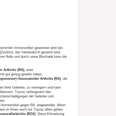
bestimmten Immunzellen gewonnen wird (ein
Zytokin), das Interleukin-6 genannt wird,
eine Rolle und durch seine Blockade kann die
 Arthritis (RA),
einer
ht gut genug gewirkt haben.
gressiver) rheumatoider Arthritis (RA)
, die
n Ihrer Gelenke, zu verringern und kann
verbessern. Tuyory verlangsamt das
nochenschädigungen der Gelenke und
ren.
n Arzneimittel gegen RA, angewendet. Wenn
 kann er Ihnen auch nur Tuyory allein geben.
enzellarteriitis (RZA)
. Diese Erkrankung