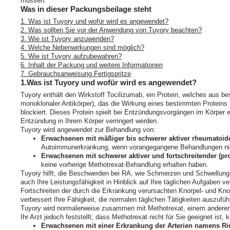
müssen.
Was in dieser Packungsbeilage steht
1. Was ist Tuyory und wofür wird es angewendet?
2. Was sollten Sie vor der Anwendung von Tuyory beachten?
3. Wie ist Tuyory anzuwenden?
4. Welche Nebenwirkungen sind möglich?
5. Wie ist Tuyory aufzubewahren?
6. Inhalt der Packung und weitere Informationen
7. Gebrauchsanweisung Fertigspritze
1.Was ist Tuyory und wofür wird es angewendet?
Tuyory enthält den Wirkstoff Tocilizumab, ein Protein, welches aus 
monoklonaler Antikörper), das die Wirkung eines bestimmten Proteins (
blockiert. Dieses Protein spielt bei Entzündungsvorgängen im Körper 
Entzündung in Ihrem Körper verringert werden.
Tuyory wird angewendet zur Behandlung von:
Erwachsenen mit mäßiger bis schwerer aktiver rheumatoider
Autoimmunerkrankung, wenn vorangegangene Behandlungen nic
Erwachsenen mit schwerer aktiver und fortschreitender (pro
keine vorherige Methotrexat-Behandlung erhalten haben.
Tuyory hilft, die Beschwerden bei RA, wie Schmerzen und Schwellunge
auch Ihre Leistungsfähigkeit in Hinblick auf Ihre täglichen Aufgaben 
Fortschreiten der durch die Erkrankung verursachten Knorpel- und K
verbessert Ihre Fähigkeit, die normalen täglichen Tätigkeiten auszufüh
Tuyory wird normalerweise zusammen mit Methotrexat, einem andere
Ihr Arzt jedoch feststellt, dass Methotrexat nicht für Sie geeignet ist,
Erwachsenen mit einer Erkrankung der Arterien namens Ries