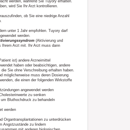
acht werden, während Sie Tuyory erhalten.
ben, wird Sie Ihr Arzt kontrollieren.
erauszufinden, ob Sie eine niedrige Anzahl
.
dern unter 1 Jahr empfohlen. Tuyory darf
angewendet werden.
tivierungssyndrom
(Aktivierung und
es Ihrem Arzt mit. Ihr Arzt muss dann
atient ist) andere Arzneimittel
wendet haben oder beabsichtigen, andere
, die Sie ohne Verschreibung erhalten haben.
 und möglicherweise muss deren Dosierung
wenden, die einen der folgenden Wirkstoffe
Entzündungen angewendet werden
 Cholesterinwerte zu senken
, um Bluthochdruck zu behandeln
et werden
d Organtransplantationen zu unterdrücken
m Angstzustände zu lindern
y zusammen mit anderen biologischen