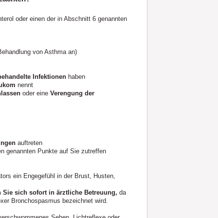
terol oder einen der in Abschnitt 6 genannten
,
 Behandlung von Asthma an)
behandelte Infektionen
haben
aukom
nennt
lassen
oder eine
Verengung der
ungen
auftreten
en genannten Punkte auf Sie zutreffen
tors ein Engegefühl in der Brust, Husten,
ie sich sofort in ärztliche Betreuung,
da
doxer Bronchospasmus bezeichnet wird.
verschwommenes Sehen, Lichtreflexe oder