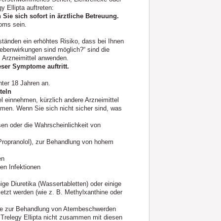
 Ellipta auftreten:
ie sich sofort in ärztliche Betreuung.
oms sein.
änden ein erhöhtes Risiko, dass bei Ihnen
ebenwirkungen sind möglich?“ sind die
 Arzneimittel anwenden.
eser Symptome auftritt.
nter 18 Jahren an.
teln
el einnehmen, kürzlich andere Arzneimittel
men. Wenn Sie sich nicht sicher sind, was
sen oder die Wahrscheinlichkeit von
 Propranolol), zur Behandlung von hohem
en
len Infektionen
ige Diuretika (Wassertabletten) oder einige
tzt werden (wie z. B. Methylxanthine oder
 die zur Behandlung von Atembeschwerden
 Trelegy Ellipta nicht zusammen mit diesen