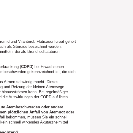
bromid und Vilanterol. Fluticasonfuroat gehört
nfach als Steroide bezeichnet werden.
itteln, die als Bronchodilatatoren
nerkrankung (
COPD
) bei Erwachsenen
embeschwerden gekennzeichnet ist, die sich
s Atmen schwierig macht. Dieses
ung und Reizung der kleinen Atemwege
der hinausströmen kann. Bei regelmäßiger
d die Auswirkungen der COPD auf Ihren
akute Atembeschwerden oder andere
en plötzlichen Anfall von Atemnot oder
all bekommen, müssen Sie ein schnell
 kein schnell wirkendes Akutarzneimittel
beachten?