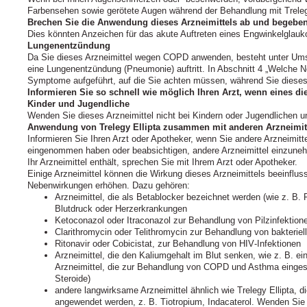
Farbensehen sowie gerötete Augen während der Behandlung mit Trelegy
Brechen Sie die Anwendung dieses Arzneimittels ab und begeben S
Dies könnten Anzeichen für das akute Auftreten eines Engwinkelglauk
Lungenentzündung
Da Sie dieses Arzneimittel wegen COPD anwenden, besteht unter Umst
eine Lungenentzündung (Pneumonie) auftritt. In Abschnitt 4 „Welche N
Symptome aufgeführt, auf die Sie achten müssen, während Sie dieses
Informieren Sie so schnell wie möglich Ihren Arzt, wenn eines di
Kinder und Jugendliche
Wenden Sie dieses Arzneimittel nicht bei Kindern oder Jugendlichen u
Anwendung von Trelegy Ellipta zusammen mit anderen Arzneimit
Informieren Sie Ihren Arzt oder Apotheker, wenn Sie andere Arzneimitt
eingenommen haben oder beabsichtigen, andere Arzneimittel einzuneh
Ihr Arzneimittel enthält, sprechen Sie mit Ihrem Arzt oder Apotheker.
Einige Arzneimittel können die Wirkung dieses Arzneimittels beeinflus
Nebenwirkungen erhöhen. Dazu gehören:
Arzneimittel, die als Betablocker bezeichnet werden (wie z. B.
Blutdruck oder Herzerkrankungen
Ketoconazol oder Itraconazol zur Behandlung von Pilzinfektion
Clarithromycin oder Telithromycin zur Behandlung von bakteriel
Ritonavir oder Cobicistat, zur Behandlung von HIV‑Infektionen
Arzneimittel, die den Kaliumgehalt im Blut senken, wie z. B. ein
Arzneimittel, die zur Behandlung von COPD und Asthma eingese
Steroide)
andere langwirksame Arzneimittel ähnlich wie Trelegy Ellipta,
angewendet werden, z. B. Tiotropium, Indacaterol. Wenden Sie