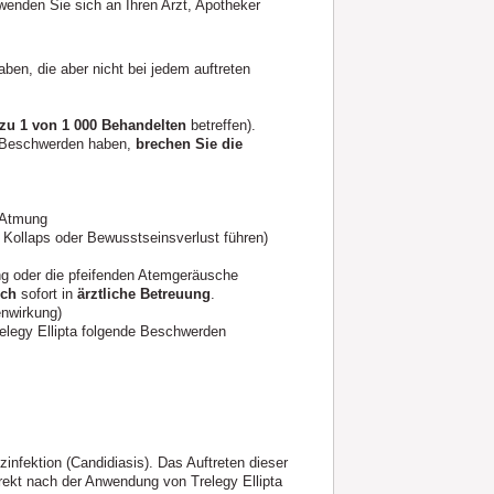
enden Sie sich an Ihren Arzt, Apotheker
ben, die aber nicht bei jedem auftreten
 zu 1 von 1 000 Behandelten
betreffen).
n Beschwerden haben,
brechen Sie die
r Atmung
Kollaps oder Bewusstseinsverlust führen)
ng oder die pfeifenden Atemgeräusche
ich
sofort in
ärztliche Betreuung
.
nwirkung)
legy Ellipta folgende Beschwerden
infektion (Candidiasis). Das Auftreten dieser
ekt nach der Anwendung von Trelegy Ellipta