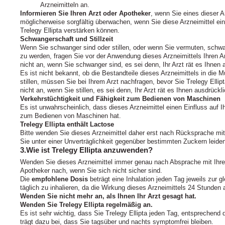
Arzneimitteln an.
Informieren Sie Ihren Arzt oder Apotheker
, wenn Sie eines dieser A
möglicherweise sorgfältig überwachen, wenn Sie diese Arzneimittel e
Trelegy Ellipta verstärken können.
Schwangerschaft und Stillzeit
Wenn Sie schwanger sind oder stillen, oder wenn Sie vermuten, schwa
zu werden, fragen Sie vor der Anwendung dieses Arzneimittels Ihren A
nicht an, wenn Sie schwanger sind, es sei denn, Ihr Arzt rät es Ihnen 
Es ist nicht bekannt, ob die Bestandteile dieses Arzneimittels in die
stillen, müssen Sie bei Ihrem Arzt nachfragen, bevor Sie Trelegy Elli
nicht an, wenn Sie stillen, es sei denn, Ihr Arzt rät es Ihnen ausdrückli
Verkehrstüchtigkeit und Fähigkeit zum Bedienen von Maschinen
Es ist unwahrscheinlich, dass dieses Arzneimittel einen Einfluss auf Ih
zum Bedienen von Maschinen hat.
Trelegy Ellipta enthält Lactose
Bitte wenden Sie dieses Arzneimittel daher erst nach Rücksprache mit
Sie unter einer Unverträglichkeit gegenüber bestimmten Zuckern leide
3.Wie ist Trelegy Ellipta anzuwenden?
Wenden Sie dieses Arzneimittel immer genau nach Absprache mit Ihrem
Apotheker nach, wenn Sie sich nicht sicher sind.
Die
empfohlene Dosis
beträgt eine Inhalation jeden Tag jeweils zur 
täglich zu inhalieren, da die Wirkung dieses Arzneimittels 24 Stunden 
Wenden Sie nicht mehr an, als Ihnen Ihr Arzt gesagt hat.
Wenden Sie Trelegy Ellipta regelmäßig an.
Es ist sehr wichtig, dass Sie Trelegy Ellipta jeden Tag, entsprechend
trägt dazu bei, dass Sie tagsüber und nachts symptomfrei bleiben.