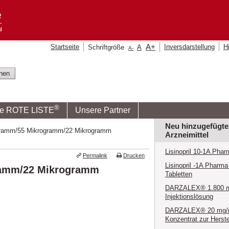
A
+
Startseite
Inversdarstellung
Hi
Schriftgröße
A
A
-
®
ie ROTE LISTE
Unsere Partner
Neu hinzugefügte
rogramm/55 Mikrogramm/22 Mikrogramm
Arzneimittel
Lisinopril 10-1A Phar
Permalink
Drucken
Lisinopril -1A Pharma
gramm/22 Mikrogramm
Tabletten
DARZALEX® 1.800 
Injektionslösung
DARZALEX® 20 mg/
Konzentrat zur Herste