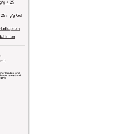
g/g + 25
 25 mg/g Gel
Hartkapseln
tabletten
n
mit