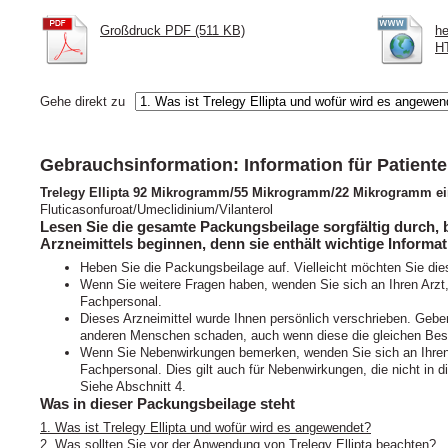
Großdruck PDF (511 KB)
he
HT
Gehe direkt zu
Gebrauchsinformation: Information für Patient
Trelegy Ellipta 92 Mikrogramm/55 Mikrogramm/22 Mikrogramm einz
Fluticasonfuroat/Umeclidinium/Vilanterol
Lesen Sie die gesamte Packungsbeilage sorgfältig durch,
Arzneimittels beginnen, denn sie enthält wichtige Informat
Heben Sie die Packungsbeilage auf. Vielleicht möchten Sie die
Wenn Sie weitere Fragen haben, wenden Sie sich an Ihren Arzt
Fachpersonal.
Dieses Arzneimittel wurde Ihnen persönlich verschrieben. Geben
anderen Menschen schaden, auch wenn diese die gleichen Bes
Wenn Sie Nebenwirkungen bemerken, wenden Sie sich an Ihren 
Fachpersonal. Dies gilt auch für Nebenwirkungen, die nicht in
Siehe Abschnitt 4.
Was in dieser Packungsbeilage steht
1. Was ist Trelegy Ellipta und wofür wird es angewendet?
2. Was sollten Sie vor der Anwendung von Trelegy Ellipta beachten?