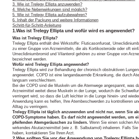
3. Wie ist Trelegy Ellipta anzuwenden?
4. Welche Nebenwirkungen sind möglich?
5. Wie ist Trelegy Ellipta aufzubewahren?
6. Inhalt der Packung und weitere Informationen
Schritt-für-Schritt-Anleitung
1.Was ist Trelegy Ellipta und wofür wird es angewendet?
Was ist Trelegy Ellipta?
Trelegy Ellipta enthält drei Wirkstoffe: Fluticasonfuroat, Umeclidinium
zu einer Gruppe von Arzneimitteln, die als Kortikosteroide oder oft ei
Umeclidiniumbromid und Vilanterol gehören zu einer Gruppe von Arzneim
bezeichnet werden.
Wofür wird Trelegy Ellipta angewendet?
Trelegy Ellipta wird zur Behandlung der chronisch obstruktiven Lunge
angewendet. COPD ist eine langandauernde Erkrankung, die durch At
langsam verschlechtern.
Bei der COPD sind die Muskeln um die Atemwege angespannt, was da
Arzneimittel weitet diese Muskeln in der Lunge, wodurch die Schwell
verringert wird, so dass die Luft leichter in die Lunge hinein- und wie
Anwendung kann es helfen, Ihre Atembeschwerden zu kontrollieren un
Alltag zu verringern.
Trelegy Ellipta ist täglich anzuwenden und nicht nur, wenn Sie 
COPD‑Symptome haben. Es darf nicht angewendet werden, um ein
pfeifenden Atemgeräuschen zu lindern.
Wenn Sie einen solchen Anf
wirkendes Akutarzneimittel (wie z. B. Salbutamol) inhalieren. Falls Sie
haben, kontaktieren Sie Ihren Arzt.
2.Was sollten Sie vor der Anwendung von Trelegy Ellipta 