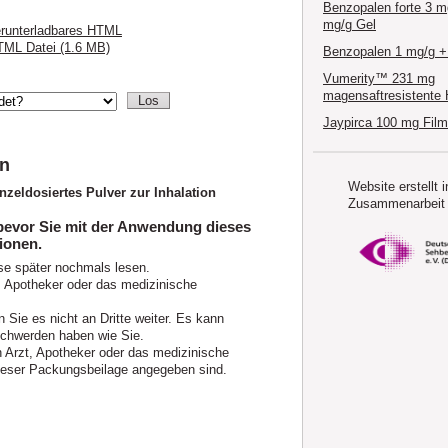
Benzopalen forte 3 m
mg/g Gel
runterladbares HTML
ML Datei (1.6 MB)
Benzopalen 1 mg/g +
Vumerity™ 231 mg
magensaftresistente 
Jaypirca 100 mg Film
en
Website erstellt i
eldosiertes Pulver zur Inhalation
Zusammenarbeit 
 bevor Sie mit der Anwendung dieses
ionen.
se später nochmals lesen.
, Apotheker oder das medizinische
 Sie es nicht an Dritte weiter. Es kann
chwerden haben wie Sie.
Arzt, Apotheker oder das medizinische
 dieser Packungsbeilage angegeben sind.