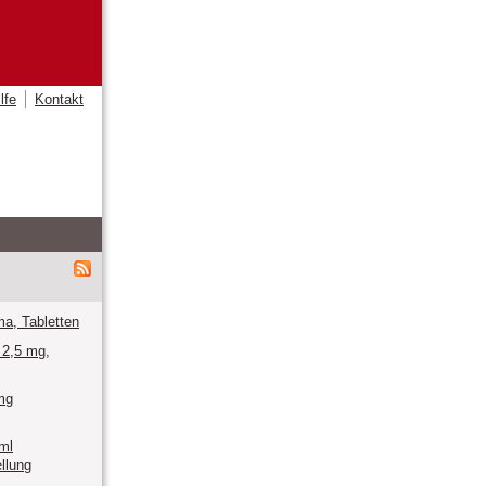
lfe
Kontakt
ma, Tabletten
 2,5 mg,
mg
ml
llung