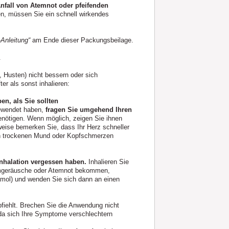
Anfall von Atemnot oder pfeifenden
n, müssen Sie ein schnell wirkendes
-Anleitung“
am Ende dieser Packungsbeilage.
.
Husten) nicht bessern oder sich
er als sonst inhalieren:
n, als Sie sollten
gewendet haben,
fragen Sie umgehend Ihren
benötigen. Wenn möglich, zeigen Sie ihnen
weise bemerken Sie, dass Ihr Herz schneller
nen trockenen Mund oder Kopfschmerzen
Inhalation vergessen haben.
Inhalieren Sie
temgeräusche oder Atemnot bekommen,
utamol) und wenden Sie sich dann an einen
pfiehlt. Brechen Sie die Anwendung nicht
 da sich Ihre Symptome verschlechtern