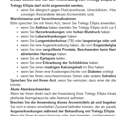
Trelegy Ellipta darf nicht angewendet werden,
wenn Sie allergisch gegen Fluticasonfuroat, Umeclidinium, Vilan
sonstigen Bestandteile dieses Arzneimittels sind.
Warnhinweise und Vorsichtsmaßnahmen
Bitte sprechen Sie mit Ihrem Arzt, bevor Sie Trelegy Ellipta anwenden
wenn Sie
Asthma
haben (wenden Sie Trelegy Ellipta nicht zur
wenn Sie
Herzerkrankungen
oder
hohen Blutdruck
haben
wenn Sie
Lebererkrankungen
haben
wenn Sie
Lungentuberkulose
(TB) oder
langwierige oder un
wenn Sie eine Augenerkrankung haben, die sich
Engwinkelgl
wenn Sie eine
vergrößerte Prostata
,
Beschwerden beim Harn
ableitenden Harnwege
haben
wenn Sie an
Epilepsie
leiden
wenn Sie eine
Erkrankung der Schilddrüse
haben
wenn Sie einen
niedrigen Kaliumgehalt
im Blut haben
wenn bei Ihnen eine Krankengeschichte von
Diabetes
vorliegt
wenn bei Ihnen verschwommenes Sehen oder andere
Sehstör
Sprechen Sie mit Ihrem Arzt
, wenn Sie vermuten, dass einer der ob
könnte.
Akute Atembeschwerden
Wenn bei Ihnen direkt nach der Anwendung Ihres Trelegy Ellipta Inhala
pfeifende Atemgeräusche oder Atemnot auftreten:
Brechen Sie die Anwendung dieses Arzneimittels ab und begeben S
Sie sich in einem ernsthaften Zustand befinden können, der als para
Augenerkrankungen während der Behandlung mit Trelegy Ellipta
Wenn bei Ihnen Augenschmerzen oder -beschwerden, vorübergehend 