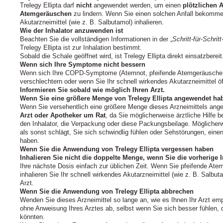
Trelegy Ellipta darf
nicht
angewendet werden, um einen
plötzlichen 
Atemgeräuschen
zu lindern. Wenn Sie einen solchen Anfall bekomme
Akutarzneimittel (wie z. B. Salbutamol) inhalieren.
Wie der Inhalator anzuwenden ist
Beachten Sie die vollständigen Informationen in der „
Schritt-für-Schritt
Trelegy Ellipta ist zur Inhalation bestimmt.
Sobald die Schale geöffnet wird, ist Trelegy Ellipta direkt einsatzbereit
Wenn sich Ihre Symptome nicht bessern
Wenn sich Ihre COPD‑Symptome (Atemnot, pfeifende Atemgeräusche, 
verschlechtern oder wenn Sie Ihr schnell wirkendes Akutarzneimittel öft
Informieren Sie sobald wie möglich Ihren Arzt.
Wenn Sie eine größere Menge von Trelegy Ellipta angewendet habe
Wenn Sie versehentlich eine größere Menge dieses Arzneimittels an
Arzt oder Apotheker um Rat
, da Sie möglicherweise ärztliche Hilfe 
den Inhalator, die Verpackung oder diese Packungsbeilage. Möglicher
als sonst schlägt, Sie sich schwindlig fühlen oder Sehstörungen, ei
haben.
Wenn Sie die Anwendung von Trelegy Ellipta vergessen haben
Inhalieren Sie nicht die doppelte Menge, wenn Sie die vorherige 
Ihre nächste Dosis einfach zur üblichen Zeit. Wenn Sie pfeifende A
inhalieren Sie Ihr schnell wirkendes Akutarzneimittel (wie z. B. Salb
Arzt.
Wenn Sie die Anwendung von Trelegy Ellipta abbrechen
Wenden Sie dieses Arzneimittel so lange an, wie es Ihnen Ihr Arzt em
ohne Anweisung Ihres Arztes ab, selbst wenn Sie sich besser fühlen,
könnten.