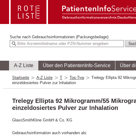
Suche nach
Gebrauchsinformationen (Packungsbeilage)
A-Z Liste
Über den PatientenInfo-Service
Über d
Startseite
A-Z Liste
T
Tos-Tyw
Trelegy Ellipta 92 Mik
einzeldosiertes Pulver zur Inhalation
Trelegy Ellipta 92 Mikrogramm/55 Mikro
einzeldosiertes Pulver zur Inhalation
GlaxoSmithKline GmbH & Co. KG
Gebrauchsinformation auch vorhanden als: