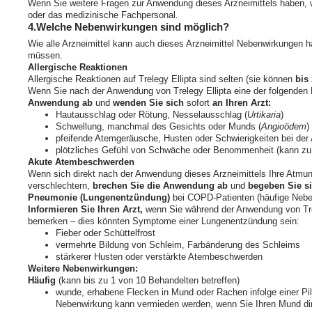
Wenn Sie weitere Fragen zur Anwendung dieses Arzneimittels haben, w
oder das medizinische Fachpersonal.
4.Welche Nebenwirkungen sind möglich?
Wie alle Arzneimittel kann auch dieses Arzneimittel Nebenwirkungen ha
müssen.
Allergische Reaktionen
Allergische Reaktionen auf Trelegy Ellipta sind selten (sie können
bis
Wenn Sie nach der Anwendung von Trelegy Ellipta eine der folgende
Anwendung ab
und
wenden Sie sich
sofort
an
Ihren Arzt:
Hautausschlag oder Rötung, Nesselausschlag (
Urtikaria
)
Schwellung, manchmal des Gesichts oder Munds (
Angioödem
)
pfeifende Atemgeräusche, Husten oder Schwierigkeiten bei de
plötzliches Gefühl von Schwäche oder Benommenheit (kann zu 
Akute Atembeschwerden
Wenn sich direkt nach der Anwendung dieses Arzneimittels Ihre Atmu
verschlechtern,
brechen Sie die Anwendung ab
und
begeben Sie s
Pneumonie (Lungenentzündung)
bei COPD-Patienten (häufige Nebe
Informieren Sie Ihren Arzt,
wenn Sie während der Anwendung von Tre
bemerken – dies könnten Symptome einer Lungenentzündung sein:
Fieber oder Schüttelfrost
vermehrte Bildung von Schleim, Farbänderung des Schleims
stärkerer Husten oder verstärkte Atembeschwerden
Weitere Nebenwirkungen:
Häufig
(kann bis zu 1 von 10 Behandelten betreffen)
wunde, erhabene Flecken in Mund oder Rachen infolge einer Pilz
Nebenwirkung kann vermieden werden, wenn Sie Ihren Mund dir