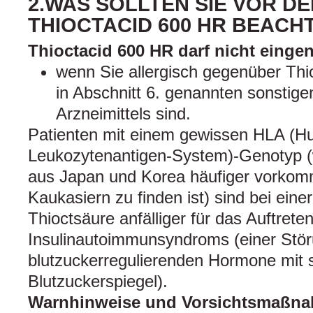
2.WAS SOLLTEN SIE VOR D
THIOCTACID 600 HR BEACH
Thioctacid 600 HR darf nicht ein
wenn Sie allergisch gegenüber Thi
in Abschnitt 6. genannten sonstige
Arzneimittels sind.
Patienten mit einem gewissen HLA (
Leukozytenantigen-System)-Genotyp (w
aus Japan und Korea häufiger vorkomm
Kaukasiern zu finden ist) sind bei ein
Thioctsäure anfälliger für das Auftrete
Insulinautoimmunsyndroms (einer Stör
blutzuckerregulierenden Hormone mit 
Blutzuckerspiegel).
Warnhinweise und Vorsichtsmaßn