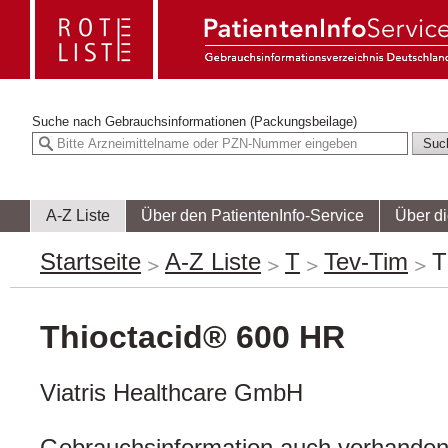
Suche nach
Gebrauchsinformationen (Packungsbeilage)
A-Z Liste
Über den PatientenInfo-Service
Über d
Startseite
A-Z Liste
T
Tev-Tim
T
Thioctacid® 600 HR
Viatris Healthcare GmbH
Gebrauchsinformation auch vorhanden 