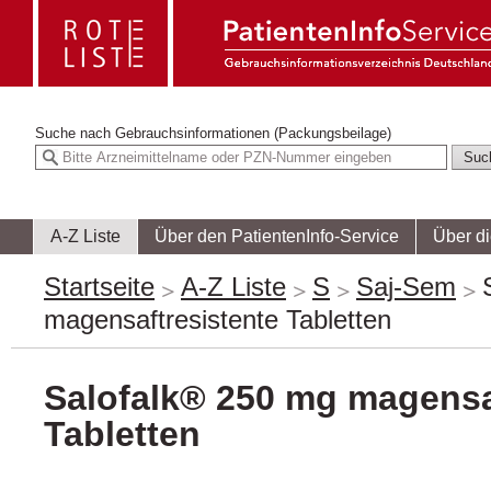
Suche nach
Gebrauchsinformationen (Packungsbeilage)
A-Z Liste
Über den PatientenInfo-Service
Über d
Startseite
A-Z Liste
S
Saj-Sem
magensaftresistente Tabletten
Salofalk® 250 mg magensa
Tabletten