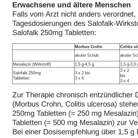
Erwachsene und ältere Menschen
Falls vom Arzt nicht anders verordnet, 
Tagesdosierungen des Salofalk-Wirkst
Salofalk 250mg Tabletten:
Morbus Crohn
Colitis u
akuter Schub
akuter Sc
Mesalazin (Wirkstoff)
1,5 g‑4,5 g
1,5 g‑3,0 
3 x 2
Salofalk 250mg
3 x 2 bis
bis
Tabletten
3 x 6
3 x 4
Zur Therapie chronisch entzündlicher
(Morbus Crohn, Colitis ulcerosa) steh
250mg Tabletten (= 250 mg Mesalazin
Tabletten (= 500 mg Mesalazin) zur Ve
Bei einer Dosisempfehlung über 1,5 g 