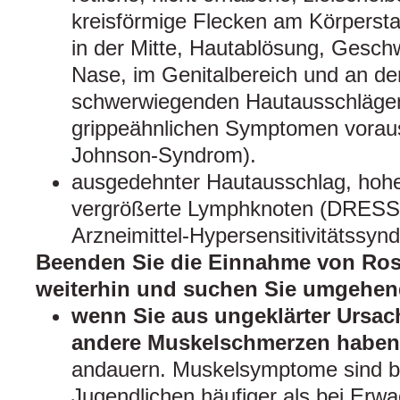
kreisförmige Flecken am Körpersta
in der Mitte, Hautablösung, Gesc
Nase, im Genitalbereich und an d
schwerwiegenden Hautausschlägen
grippeähnlichen Symptomen vorau
Johnson-Syndrom).
ausgedehnter Hautausschlag, hoh
vergrößerte Lymphknoten (DRESS
Arzneimittel-Hypersensitivitätssyn
Beenden Sie die Einnahme von Ros
weiterhin und suchen Sie umgehend 
wenn Sie aus ungeklärter Ursac
andere Muskelschmerzen haben
andauern. Muskelsymptome sind b
Jugendlichen häufiger als bei Erw