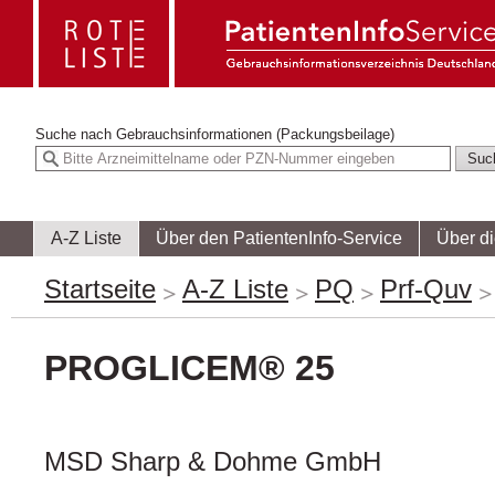
Suche nach
Gebrauchsinformationen (Packungsbeilage)
A-Z Liste
Über den PatientenInfo-Service
Über d
Startseite
A-Z Liste
PQ
Prf-Quv
PROGLICEM® 25
MSD Sharp & Dohme GmbH