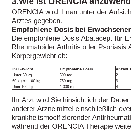
3.Wie ist ORENCIA anzuwen
ORENCIA wird Ihnen unter der Aufsich
Arztes gegeben.
Empfohlene Dosis bei Erwachsene
Die empfohlene Dosis Abatacept für E
Rheumatoider Arthritis oder Psoriasis 
Körpergewicht ab:
Ihr Gewicht
Empfohlene Dosis
Anzahl 
Unter 60 kg
500 mg
2
60 kg bis 100 kg
750 mg
3
Über 100 kg
1.000 mg
4
Ihr Arzt wird Sie hinsichtlich der Dau
anderer Arzneimittel einschließlich eve
krankheitsmodifizierender Antirheumati
während der ORENCIA Therapie weite