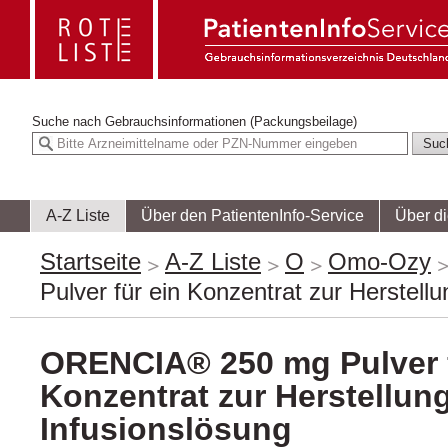
Suche nach
Gebrauchsinformationen (Packungsbeilage)
A-Z Liste
Über den PatientenInfo-Service
Über d
Startseite
A-Z Liste
O
Omo-Ozy
Pulver für ein Konzentrat zur Herstellu
ORENCIA® 250 mg Pulver f
Konzentrat zur Herstellung
Infusionslösung