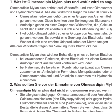
1. Was ist Olmesardipin Mylan plus und wofür wird es an
Olmesardipin Mylan plus enthält drei Wirkstoffe, und zwar Olmesartan
und Hydrochlorothiazid. Alle drei Wirkstoffe tragen zu einer Blutdruck
Olmesartanmedoxomil gehört zu einer Gruppe von Arzneimitteln,
genannt werden. Diese bewirken eine Senkung des Blutdrucks 
Amlodipin gehört zu einer Gruppe von Wirkstoffen, die „Calciu
senkt den Blutdruck ebenfalls durch eine Entspannung der Blut
Hydrochlorothiazid gehört zu einer Gruppe von Arzneimitteln, di
genannt werden. Es bewirkt eine Senkung des Blutdrucks, in
Wasser durch eine erhöhte Urinproduktion der Nieren steigert.
Alle drei Wirkstoffe tragen zur Senkung Ihres Blutdrucks bei.
Olmesardipin Mylan plus wird zur Behandlung eines zu hohen Blutdru
bei erwachsenen Patienten, deren Blutdruck mit einem Kombi
Amlodipin nicht ausreichend kontrolliert wird, oder
bei Patienten, die bereits ein Kombinationspräparat aus Olmes
zusammen mit Amlodipin in Form eines Monopräparates oder e
Olmesartanmedoxomil und Amlodipin zusammen mit Hydrochloro
einnehmen.
2. Was sollten Sie vor der Einnahme von Olmesardipin My
Olmesardipin Mylan plus darf nicht eingenommen werden, wenn
Sie allergisch sind gegen Olmesartanmedoxomil oder Amlodipi
Calciumkanalblockern (den Dihydropyridinen) oder gegen Hydroc
Hydrochlorothiazid ähnlich sind (Sulfonamide), oder einen der 
Bestandteile dieses Arzneimittels. Wenn Sie vermuten, dass Sie
Ihrem Arzt, bevor Sie Olmesardipin Mylan plus einnehmen.