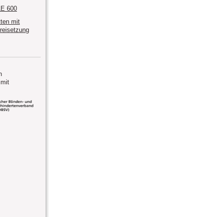
E 600
tten mit
freisetzung
n
mit