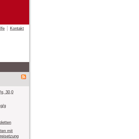
lfe
Kontakt
g, 30,0
g/g
bletten
tten mit
freisetzung