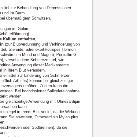
imittel zur Behandlung von Depressionen.
 und im Darm.
bei übermäßigem Schwitzen.
rungen im Gehirn.
chüttellähmung).
e Kalium enthalten,
in
(zur Blutverdünnung und Verhinderung von
tel, Steroide, adrenokortikotropes Hormon
schwüren in Mund und Magen), Penicillin-G-
um), verschiedene Schmerzmittel, wie
ichzeitige Anwendung dieser Medikamente
 in Ihrem Blut verändern.
zneimittel zur Linderung von Schmerzen,
lich Arthritis) können bei gleichzeitiger
renversagens erhöhen. Zudem kann die
werden. Bei hochdosierter Salicylateinnahme
tärkt werden.
ie gleichzeitige Anwendung mit Olmesardipin
erursachen kann.
inspiegel in Ihrem Blut senkt, da die Wirkung
 kann Sie anweisen, Olmesardipin Mylan plus
en.
beschwerden oder Sodbrennen), da die
kann.