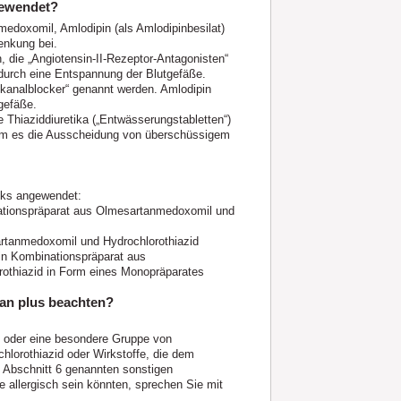
gewendet?
medoxomil, Amlodipin (als Amlodipinbesilat)
senkung bei.
 die „Angiotensin-II-Rezeptor-Antagonisten“
durch eine Entspannung der Blutgefäße.
mkanalblocker“ genannt werden. Amlodipin
gefäße.
e Thiaziddiuretika („Entwässerungstabletten“)
dem es die Ausscheidung von überschüssigem
cks angewendet:
nationspräparat aus Olmesartanmedoxomil und
artanmedoxomil und Hydrochlorothiazid
in Kombinationspräparat aus
thiazid in Form eines Monopräparates
lan plus beachten?
n oder eine besondere Gruppe von
hlorothiazid oder Wirkstoffe, die dem
in Abschnitt 6 genannten sonstigen
 allergisch sein könnten, sprechen Sie mit