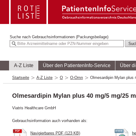
Suche nach
Gebrauchsinformationen (Packungsbeilage)
A-Z Liste
Über den PatientenInfo-Service
Über d
Startseite
A-Z Liste
O
O-Omn
Olmesardipin Mylan plus 
Olmesardipin Mylan plus 40 mg/5 mg/25 m
Viatris Healthcare GmbH
Gebrauchsinformation auch vorhanden als:
Navigierbares PDF (123 KB)
he