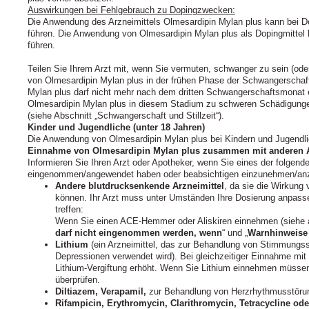
Auswirkungen bei Fehlgebrauch zu Dopingzwecken:
Die Anwendung des Arzneimittels Olmesardipin Mylan plus kann bei Do
führen. Die Anwendung von Olmesardipin Mylan plus als Dopingmittel 
führen.
Teilen Sie Ihrem Arzt mit, wenn Sie vermuten, schwanger zu sein (o
von Olmesardipin Mylan plus in der frühen Phase der Schwangerschaft
Mylan plus darf nicht mehr nach dem dritten Schwangerschaftsmona
Olmesardipin Mylan plus in diesem Stadium zu schweren Schädigunge
(siehe Abschnitt „Schwangerschaft und Stillzeit“).
Kinder und Jugendliche (unter 18 Jahren)
Die Anwendung von Olmesardipin Mylan plus bei Kindern und Jugendlic
Einnahme von Olmesardipin Mylan plus zusammen mit anderen A
Informieren Sie Ihren Arzt oder Apotheker, wenn Sie eines der folgen
eingenommen/angewendet haben oder beabsichtigen einzunehmen/an
Andere blutdrucksenkende Arzneimittel
, da sie die Wirkung
können. Ihr Arzt muss unter Umständen Ihre Dosierung anpas
treffen:
Wenn Sie einen ACE-Hemmer oder Aliskiren einnehmen (siehe a
darf nicht eingenommen werden, wenn
“ und „
Warnhinweise
Lithium
(ein Arzneimittel, das zur Behandlung von Stimmungs
Depressionen verwendet wird). Bei gleichzeitiger Einnahme mit 
Lithium-Vergiftung erhöht. Wenn Sie Lithium einnehmen müssen, 
überprüfen.
Diltiazem, Verapamil,
zur Behandlung von Herzrhythmusstöru
Rifampicin, Erythromycin, Clarithromycin, Tetracycline ode