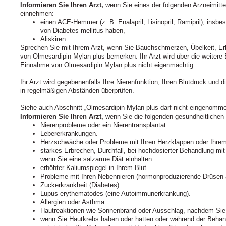
Informieren Sie Ihren Arzt,
wenn Sie eines der folgenden Arzneimitt
einnehmen:
einen ACE-Hemmer (z. B. Enalapril, Lisinopril, Ramipril), ins
von Diabetes mellitus haben,
Aliskiren.
Sprechen Sie mit Ihrem Arzt, wenn Sie Bauchschmerzen, Übelkeit, Er
von Olmesardipin Mylan plus bemerken. Ihr Arzt wird über die weiter
Einnahme von Olmesardipin Mylan plus nicht eigenmächtig.
Ihr Arzt wird gegebenenfalls Ihre Nierenfunktion, Ihren Blutdruck und di
in regelmäßigen Abständen überprüfen.
Siehe auch Abschnitt „Olmesardipin Mylan plus darf nicht eingenomm
Informieren Sie Ihren Arzt,
wenn Sie die folgenden gesundheitlichen
Nierenprobleme oder ein Nierentransplantat.
Lebererkrankungen.
Herzschwäche oder Probleme mit Ihren Herzklappen oder Ihre
starkes Erbrechen, Durchfall, bei hochdosierter Behandlung mit 
wenn Sie eine salzarme Diät einhalten.
erhöhter Kaliumspiegel in Ihrem Blut.
Probleme mit Ihren Nebennieren (hormonproduzierende Drüsen a
Zuckerkrankheit (Diabetes).
Lupus erythematodes (eine Autoimmunerkrankung).
Allergien oder Asthma.
Hautreaktionen wie Sonnenbrand oder Ausschlag, nachdem Sie 
wenn Sie Hautkrebs haben oder hatten oder während der Behand