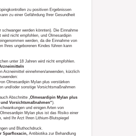
pingkontrollen zu positiven Ergebnissen
kann zu einer Gefährdung Ihrer Gesundheit
der schwanger werden könnten). Die Einnahme
 wird nicht empfohlen, und Olmesardipin
t eingenommen werden, da die Einnahme von
n Ihres ungeborenen Kindes führen kann
hen unter 18 Jahren wird nicht empfohlen.
rzneimitteln
den Arzneimittel einnehmen/anwenden, kürzlich
zuwenden:
 von Olmesardipin Mylan plus verstärken
sen und/oder sonstige Vorsichtsmaßnahmen
uch Abschnitte „
Olmesardipin Mylan plus
 und Vorsichtsmaßnahmen“
).
schwankungen und einigen Arten von
Olmesardipin Mylan plus ist das Risiko einer
wird Ihr Arzt Ihren Lithium-Blutspiegel
ngen und Bluthochdruck.
r Sparfloxacin,
Antibiotika zur Behandlung