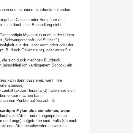
n haben und mit einem blutdrucksenkenden
piegel an Calcium oder Harnsäure (mit
ie sich durch eine Behandlung nicht
Olmesardipin Mylan plus auch in der frühen
„Schwangerschaft und Stillzeit“.)
ssigkeit aus der Leber vermindert oder der
 (z. B. durch Gallensteine), oder wenn Sie
die sich durch niedrigen Blutdruck,
 (einschließlich kardiogenem Schock, ein
 Dies kann dann passieren, wenn Ihre
ortenstenose).
anfall (akuter Herzinfarkt) haben, die sich
n bemerkbar machen kann.
nannten Punkte auf Sie zutrifft.
mesardipin Mylan plus einnehmen, wenn:
lorothiazid Atem- oder Lungenprobleme
 der Lunge) aufgetreten sind. Falls Sie nach
keit oder Atembeschwerden entwickeln,