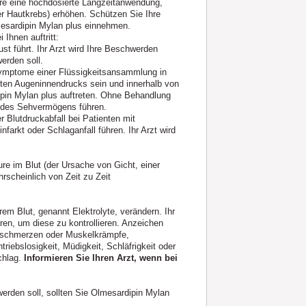
ere eine hochdosierte Langzeitanwendung,
er Hautkrebs) erhöhen. Schützen Sie Ihre
mesardipin Mylan plus einnehmen.
Ihnen auftritt:
ust führt. Ihr Arzt wird Ihre Beschwerden
erden soll.
ymptome einer Flüssigkeitsansammlung in
ten Augeninnendrucks sein und innerhalb von
in Mylan plus auftreten. Ohne Behandlung
g des Sehvermögens führen.
 Blutdruckabfall bei Patienten mit
arkt oder Schlaganfall führen. Ihr Arzt wird
re im Blut (der Ursache von Gicht, einer
rscheinlich von Zeit zu Zeit
em Blut, genannt Elektrolyte, verändern. Ihr
ren, um diese zu kontrollieren. Anzeichen
kelschmerzen oder Muskelkrämpfe,
iebslosigkeit, Müdigkeit, Schläfrigkeit oder
chlag.
Informieren Sie Ihren Arzt, wenn bei
erden soll, sollten Sie Olmesardipin Mylan