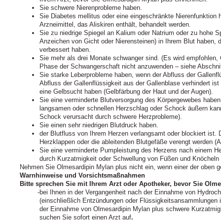
Sie schwere Nierenprobleme haben.
Sie Diabetes mellitus oder eine eingeschränkte Nierenfunktio
Arzneimittel, das Aliskiren enthält, behandelt werden.
Sie zu niedrige Spiegel an Kalium oder Natrium oder zu hohe S
Anzeichen von Gicht oder Nierensteinen) in Ihrem Blut haben, d
verbessert haben.
Sie mehr als drei Monate schwanger sind. (Es wird empfohlen, 
Phase der Schwangerschaft nicht anzuwenden – siehe Abschnitt 
Sie starke Leberprobleme haben, wenn der Abfluss der Gallenflü
Abfluss der Gallenflüssigkeit aus der Gallenblase verhindert ist
eine Gelbsucht haben (Gelbfärbung der Haut und der Augen).
Sie eine verminderte Blutversorgung des Körpergewebes haben, 
langsamen oder schnellen Herzschlag oder Schock äußern kann
Schock verursacht durch schwere Herzprobleme).
Sie einen sehr niedrigen Blutdruck haben.
der Blutfluss von Ihrem Herzen verlangsamt oder blockiert ist.
Herzklappen oder die ableitenden Blutgefäße verengt werden (A
Sie eine verminderte Pumpleistung des Herzens nach einem Herz
durch Kurzatmigkeit oder Schwellung von Füßen und Knöchel
Nehmen Sie Olmesardipin Mylan plus nicht ein, wenn einer der oben ge
Warnhinweise und Vorsichtsmaßnahmen
Bitte sprechen Sie mit Ihrem Arzt oder Apotheker, bevor Sie Ol
bei Ihnen in der Vergangenheit nach der Einnahme von Hydroch
(einschließlich Entzündungen oder Flüssigkeitsansammlungen in
der Einnahme von Olmesardipin Mylan plus schwere Kurzatmig
suchen Sie sofort einen Arzt auf
.