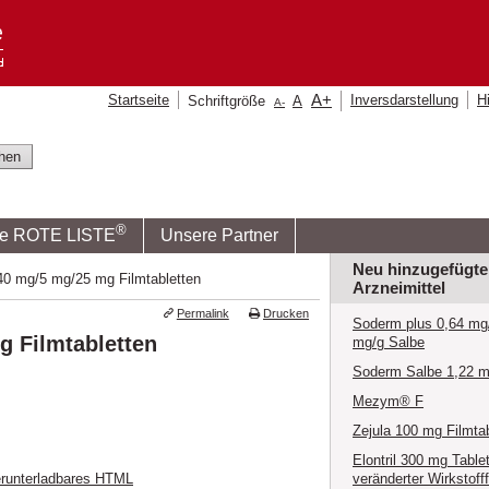
A
+
Startseite
Inversdarstellung
Hi
Schriftgröße
A
A
-
®
ie ROTE LISTE
Unsere Partner
Neu hinzugefügte
40 mg/5 mg/25 mg Filmtabletten
Arzneimittel
Permalink
Drucken
Soderm plus 0,64 mg/
g Filmtabletten
mg/g Salbe
Soderm Salbe 1,22 m
Mezym® F
Zejula 100 mg Filmta
Elontril 300 mg Table
veränderter Wirkstoff
runterladbares HTML