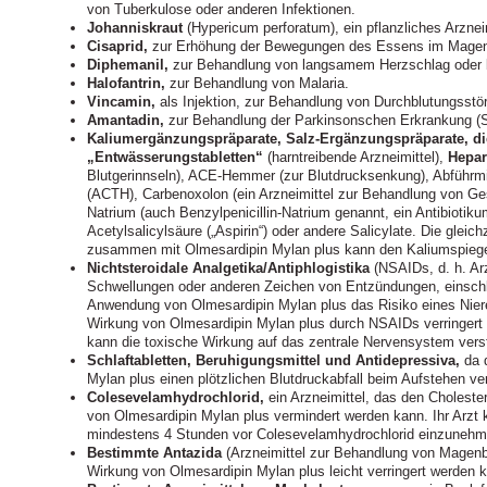
von Tuberkulose oder anderen Infektionen.
Johanniskraut
(Hypericum perforatum), ein pflanzliches Arzne
Cisaprid,
zur Erhöhung der Bewegungen des Essens im Magen
Diphemanil,
zur Behandlung von langsamem Herzschlag oder 
Halofantrin,
zur Behandlung von Malaria.
Vincamin,
als Injektion, zur Behandlung von Durchblutungsstö
Amantadin,
zur Behandlung der Parkinsonschen Erkrankung (S
Kaliumergänzungspräparate, Salz-Ergänzungspräparate, di
„Entwässerungstabletten“
(harntreibende Arzneimittel),
Hepar
Blutgerinnseln), ACE-Hemmer (zur Blutdrucksenkung), Abführmit
(ACTH), Carbenoxolon (ein Arzneimittel zur Behandlung von Ge
Natrium (auch Benzylpenicillin-Natrium genannt, ein Antibiotik
Acetylsalicylsäure („Aspirin“) oder andere Salicylate. Die gle
zusammen mit Olmesardipin Mylan plus kann den Kaliumspiegel
Nichtsteroidale Analgetika/Antiphlogistika
(NSAIDs, d. h. Ar
Schwellungen oder anderen Zeichen von Entzündungen, einschließ
Anwendung von Olmesardipin Mylan plus das Risiko eines Nie
Wirkung von Olmesardipin Mylan plus durch NSAIDs verringert 
kann die toxische Wirkung auf das zentrale Nervensystem vers
Schlaftabletten, Beruhigungsmittel und Antidepressiva,
da d
Mylan plus einen plötzlichen Blutdruckabfall beim Aufstehen v
Colesevelamhydrochlorid,
ein Arzneimittel, das den Cholester
von Olmesardipin Mylan plus vermindert werden kann. Ihr Arzt
mindestens 4 Stunden vor Colesevelamhydrochlorid einzunehm
Bestimmte Antazida
(Arzneimittel zur Behandlung von Magen
Wirkung von Olmesardipin Mylan plus leicht verringert werden 