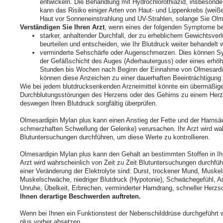
entwickeln. Die Behandlung mit Hydrochlorothiazid, insbesond
kann das Risiko einiger Arten von Haut- und Lippenkrebs (weiß
Haut vor Sonneneinstrahlung und UV-Strahlen, solange Sie Ol
Verständigen Sie Ihren Arzt
, wenn eines der folgenden Symptome bei 
starker, anhaltender Durchfall, der zu erheblichem Gewichtsverl
beurteilen und entscheiden, wie Ihr Blutdruck weiter behandelt w
verminderte Sehschärfe oder Augenschmerzen. Dies können S
der Gefäßschicht des Auges (Aderhauterguss) oder eines erhöh
Stunden bis Wochen nach Beginn der Einnahme von Olmesardip
können diese Anzeichen zu einer dauerhaften Beeinträchtigun
Wie bei jedem blutdrucksenkenden Arzneimittel könnte ein übermäßiger
Durchblutungsstörungen des Herzens oder des Gehirns zu einem Herzinf
deswegen Ihren Blutdruck sorgfältig überprüfen.
Olmesardipin Mylan plus kann einen Anstieg der Fette und der Harnsäu
schmerzhaften Schwellung der Gelenke) verursachen. Ihr Arzt wird wah
Blutuntersuchungen durchführen, um diese Werte zu kontrollieren.
Olmesardipin Mylan plus kann den Gehalt an bestimmten Stoffen in Ihr
Arzt wird wahrscheinlich von Zeit zu Zeit Blutuntersuchungen durchfüh
einer Veränderung der Elektrolyte sind: Durst, trockener Mund, Mus
Muskelschwäche, niedriger Blutdruck (Hypotonie), Schwächegefühl, Antr
Unruhe, Übelkeit, Erbrechen, verminderter Harndrang, schneller Herzs
Ihnen derartige Beschwerden auftreten.
Wenn bei Ihnen ein Funktionstest der Nebenschilddrüse durchgeführt w
plus vorher absetzen.