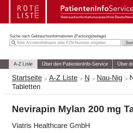
Suche nach
Gebrauchsinformationen (Packungsbeilage)
A-Z Liste
Über den PatientenInfo-Service
Über d
Startseite
A-Z Liste
N
Nau-Nig
N
Tabletten
Nevirapin Mylan 200 mg Ta
Viatris Healthcare GmbH