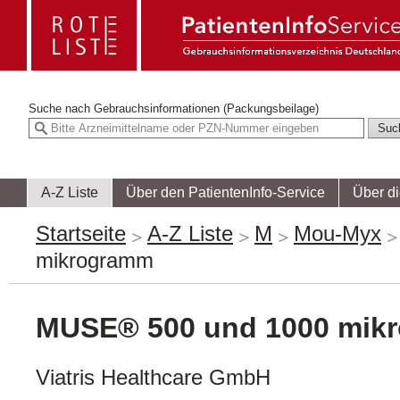
Suche nach
Gebrauchsinformationen (Packungsbeilage)
A-Z Liste
Über den PatientenInfo-Service
Über d
Startseite
A-Z Liste
M
Mou-Myx
mikrogramm
MUSE® 500 und 1000 mik
Viatris Healthcare GmbH