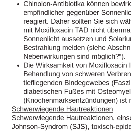
Chinolon-Antibiotika können bewir
empfindlicher gegenüber Sonnenli
reagiert. Daher sollten Sie sich w
mit Moxifloxacin TAD nicht überm
Sonnenlicht aussetzen und Solari
Bestrahlung meiden (siehe Abschni
Nebenwirkungen sind möglich?“).
Die Wirksamkeit von Moxifloxacin I
Behandlung von schweren Verbrenn
tiefliegenden Bindegewebes (Faszii
diabetischen Fußes mit Osteomyeli
(Knochenmarksentzündungen) ist n
Schwerwiegende Hautreaktionen
Schwerwiegende Hautreaktionen, einsc
Johnson-Syndrom (SJS), toxisch-epid