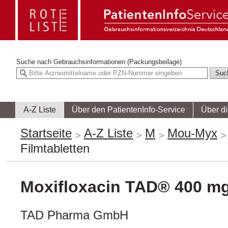
Suche nach
Gebrauchsinformationen (Packungsbeilage)
A-Z Liste
Über den PatientenInfo-Service
Über d
Startseite
A-Z Liste
M
Mou-Myx
Filmtabletten
Moxifloxacin TAD® 400 mg
TAD Pharma GmbH