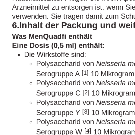
Arzneimittel zu entsorgen ist, wenn Si
verwenden. Sie tragen damit zum Schu
6.Inhalt der Packung und wei
Was MenQuadfi enthält
Eine Dosis (0,5 ml) enthält:
Die Wirkstoffe sind:
Polysaccharid von
Neisseria me
[1]
Serogruppe A
10 Mikrogra
Polysaccharid von
Neisseria me
[2]
Serogruppe C
10 Mikrogra
Polysaccharid von
Neisseria me
[3]
Serogruppe Y
10 Mikrogra
Polysaccharid von
Neisseria me
[4]
Serogruppe W
10 Mikrogr