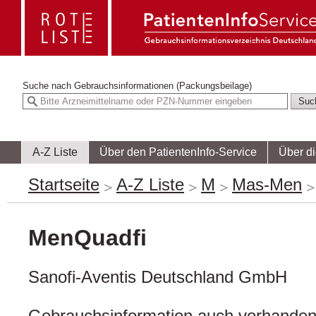
Suche nach
Gebrauchsinformationen (Packungsbeilage)
A-Z Liste
Über den PatientenInfo-Service
Über d
Startseite
A-Z Liste
M
Mas-Men
MenQuadfi
Sanofi-Aventis Deutschland GmbH
Gebrauchsinformation auch vorhanden 