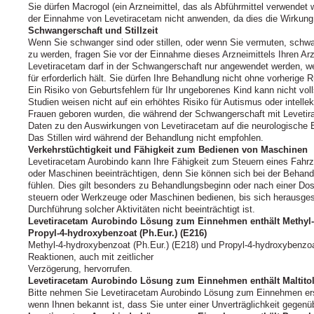
Sie dürfen Macrogol (ein Arzneimittel, das als Abführmittel verwendet
der Einnahme von Levetiracetam nicht anwenden, da dies die Wirkung
Schwangerschaft und Stillzeit
Wenn Sie schwanger sind oder stillen, oder wenn Sie vermuten, schw
zu werden, fragen Sie vor der Einnahme dieses Arzneimittels Ihren Ar
Levetiracetam darf in der Schwangerschaft nur angewendet werden, we
für erforderlich hält. Sie dürfen Ihre Behandlung nicht ohne vorherige
Ein Risiko von Geburtsfehlern für Ihr ungeborenes Kind kann nicht vo
Studien weisen nicht auf ein erhöhtes Risiko für Autismus oder intellek
Frauen geboren wurden, die während der Schwangerschaft mit Levetir
Daten zu den Auswirkungen von Levetiracetam auf die neurologische E
Das Stillen wird während der Behandlung nicht empfohlen.
Verkehrstüchtigkeit und Fähigkeit zum Bedienen von Maschinen
Levetiracetam Aurobindo kann Ihre Fähigkeit zum Steuern eines Fa
oder Maschinen beeinträchtigen, denn Sie können sich bei der Behan
fühlen. Dies gilt besonders zu Behandlungsbeginn oder nach einer Dos
steuern oder Werkzeuge oder Maschinen bedienen, bis sich herausgeste
Durchführung solcher Aktivitäten nicht beeinträchtigt ist.
Levetiracetam Aurobindo Lösung zum Einnehmen enthält Methyl-4
Propyl-4-hydroxybenzoat (Ph.Eur.) (E216)
Methyl-4-hydroxybenzoat (Ph.Eur.) (E218) und Propyl-4-hydroxybenzoa
Reaktionen, auch mit zeitlicher
Verzögerung, hervorrufen.
Levetiracetam Aurobindo Lösung zum Einnehmen enthält Maltito
Bitte nehmen Sie Levetiracetam Aurobindo Lösung zum Einnehmen ers
wenn Ihnen bekannt ist, dass Sie unter einer Unverträglichkeit gegen