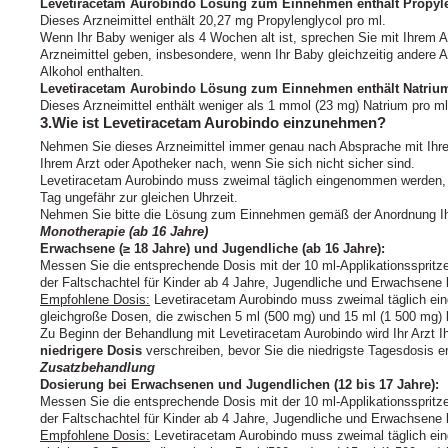
Levetiracetam Aurobindo Lösung zum Einnehmen enthält Propyl
Dieses Arzneimittel enthält 20,27 mg Propylenglycol pro ml.
Wenn Ihr Baby weniger als 4 Wochen alt ist, sprechen Sie mit Ihrem A
Arzneimittel geben, insbesondere, wenn Ihr Baby gleichzeitig andere Ar
Alkohol enthalten.
Levetiracetam Aurobindo Lösung zum Einnehmen enthält Natriu
Dieses Arzneimittel enthält weniger als 1 mmol (23 mg) Natrium pro ml, 
3.Wie ist Levetiracetam Aurobindo einzunehmen?
Nehmen Sie dieses Arzneimittel immer genau nach Absprache mit Ihrem
Ihrem Arzt oder Apotheker nach, wenn Sie sich nicht sicher sind.
Levetiracetam Aurobindo muss zweimal täglich eingenommen werden,
Tag ungefähr zur gleichen Uhrzeit.
Nehmen Sie bitte die Lösung zum Einnehmen gemäß der Anordnung Ihr
Monotherapie (ab 16 Jahre)
Erwachsene (≥ 18 Jahre) und Jugendliche (ab 16 Jahre):
Messen Sie die entsprechende Dosis mit der 10 ml-Applikationsspritz
der Faltschachtel für Kinder ab 4 Jahre, Jugendliche und Erwachsene b
Empfohlene Dosis:
Levetiracetam Aurobindo muss zweimal täglich ein
gleichgroße Dosen, die zwischen 5 ml (500 mg) und 15 ml (1 500 mg)
Zu Beginn der Behandlung mit Levetiracetam Aurobindo wird Ihr Arzt 
niedrigere Dosis
verschreiben, bevor Sie die niedrigste Tagesdosis er
Zusatzbehandlung
Dosierung bei Erwachsenen und Jugendlichen (12 bis 17 Jahre):
Messen Sie die entsprechende Dosis mit der 10 ml-Applikationsspritz
der Faltschachtel für Kinder ab 4 Jahre, Jugendliche und Erwachsene b
Empfohlene Dosis:
Levetiracetam Aurobindo muss zweimal täglich ein