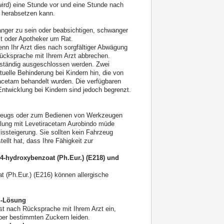
 wird) eine Stunde vor und eine Stunde nach
 herabsetzen kann.
anger zu sein oder beabsichtigen, schwanger
zt oder Apotheker um Rat.
nn Ihr Arzt dies nach sorgfältiger Abwägung
 Rücksprache mit Ihrem Arzt abbrechen.
llständig ausgeschlossen werden. Zwei
tuelle Behinderung bei Kindern hin, die von
acetam behandelt wurden. Die verfügbaren
ntwicklung bei Kindern sind jedoch begrenzt.
hrzeugs oder zum Bedienen von Werkzeugen
dlung mit Levetiracetam Aurobindo müde
issteigerung. Sie sollten kein Fahrzeug
llt hat, dass Ihre Fähigkeit zur
-hydroxybenzoat (Ph.Eur.) (E218) und
t (Ph.Eur.) (E216) können allergische
l-Lösung
t nach Rücksprache mit Ihrem Arzt ein,
über bestimmten Zuckern leiden.