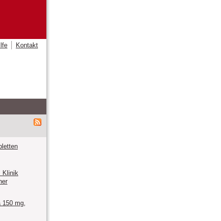
lfe
Kontakt
letten
Klinik
ner
 150 mg,