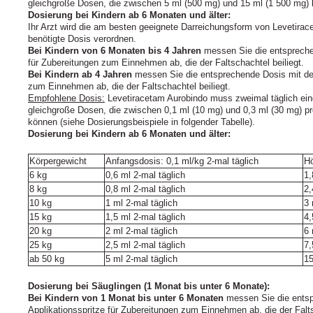
gleichgroße Dosen, die zwischen 5 ml (500 mg) und 15 ml (1 500 mg)
Dosierung bei Kindern ab 6 Monaten und älter:
Ihr Arzt wird die am besten geeignete Darreichungsform von Levetirac
benötigte Dosis verordnen.
Bei Kindern von 6 Monaten bis 4 Jahren
messen Sie die entspreche
für Zubereitungen zum Einnehmen ab, die der Faltschachtel beiliegt.
Bei Kindern ab 4 Jahren
messen Sie die entsprechende Dosis mit d
zum Einnehmen ab, die der Faltschachtel beiliegt.
Empfohlene Dosis:
Levetiracetam Aurobindo muss zweimal täglich ein
gleichgroße Dosen, die zwischen 0,1 ml (10 mg) und 0,3 ml (30 mg) p
können (siehe Dosierungsbeispiele in folgender Tabelle).
Dosierung bei Kindern ab 6 Monaten und älter:
Körpergewicht
Anfangsdosis: 0,1 ml/kg 2-mal täglich
Hö
6 kg
0,6 ml 2-mal täglich
1,
8 kg
0,8 ml 2-mal täglich
2,
10 kg
1 ml 2-mal täglich
3 
15 kg
1,5 ml 2-mal täglich
4,
20 kg
2 ml 2-mal täglich
6 
25 kg
2,5 ml 2-mal täglich
7,
ab 50 kg
5 ml 2-mal täglich
15
Dosierung bei Säuglingen (1 Monat bis unter 6 Monate):
Bei Kindern von 1 Monat bis unter 6 Monaten
messen Sie die entsp
Applikationsspritze für Zubereitungen zum Einnehmen ab, die der Falts