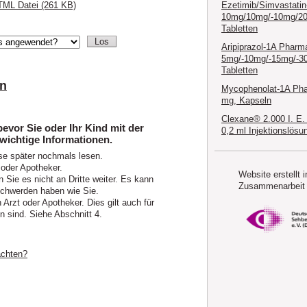
Ezetimib/Simvastati
TML Datei (261 KB)
10mg/10mg/-10mg/2
Tabletten
Aripiprazol-1A Pharm
5mg/-10mg/-15mg/-3
Tabletten
en
Mycophenolat-1A Ph
mg, Kapseln
Clexane® 2.000 I. E.
evor Sie oder Ihr Kind mit der
0,2 ml Injektionslösu
wichtige Informationen.
se später nochmals lesen.
 oder Apotheker.
Website erstellt i
 Sie es nicht an Dritte weiter. Es kann
Zusammenarbeit 
chwerden haben wie Sie.
rzt oder Apotheker. Dies gilt auch für
 sind. Siehe Abschnitt 4.
achten?