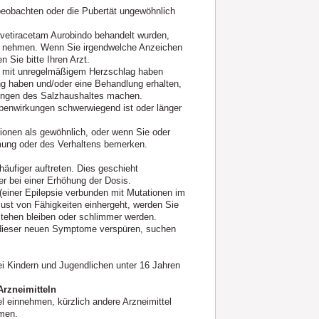
eobachten oder die Pubertät ungewöhnlich
Levetiracetam Aurobindo behandelt wurden,
zu nehmen. Wenn Sie irgendwelche Anzeichen
 Sie bitte Ihren Arzt.
e mit unregelmäßigem Herzschlag haben
ng haben und/oder eine Behandlung erhalten,
örungen des Salzhaushaltes machen.
ebenwirkungen schwerwiegend ist oder länger
onen als gewöhnlich, oder wenn Sie oder
mung oder des Verhaltens bemerken.
häufiger auftreten. Dies geschieht
r bei einer Erhöhung der Dosis.
 (einer Epilepsie verbunden mit Mutationen im
ust von Fähigkeiten einhergeht, werden Sie
stehen bleiben oder schlimmer werden.
dieser neuen Symptome verspüren, suchen
ei Kindern und Jugendlichen unter 16 Jahren
rzneimitteln
el einnehmen, kürzlich andere Arzneimittel
men.