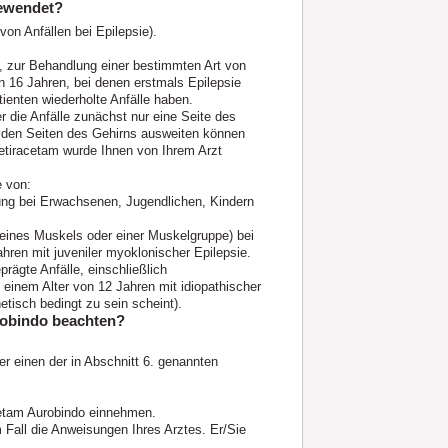
gewendet?
von Anfällen bei Epilepsie).
), zur Behandlung einer bestimmten Art von
 16 Jahren, bei denen erstmals Epilepsie
atienten wiederholte Anfälle haben.
r die Anfälle zunächst nur eine Seite des
beiden Seiten des Gehirns ausweiten können
evetiracetam wurde Ihnen von Ihrem Arzt
e von:
rung bei Erwachsenen, Jugendlichen, Kindern
eines Muskels oder einer Muskelgruppe) bei
ren mit juveniler myoklonischer Epilepsie.
prägte Anfälle, einschließlich
einem Alter von 12 Jahren mit idiopathischer
netisch bedingt zu sein scheint).
robindo beachten?
er einen der in Abschnitt 6. genannten
cetam Aurobindo einnehmen.
 Fall die Anweisungen Ihres Arztes. Er/Sie