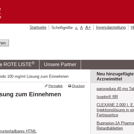
A
+
Startseite
Inversdarstellung
Hi
Schriftgröße
A
A
-
®
ie ROTE LISTE
Unsere Partner
Neu hinzugefügte
do 100 mg/ml Lösung zum Einnehmen
Arzneimittel
Permalink
Drucken
paroxedura 40 mg Tab
sung zum Einnehmen
Isoptin® RR
CLEXANE 2.000 I. E. 
Injektionslösung in ei
Fertigspritze
Bupropion-1A Pharma
Retardtabletten
runterladbares HTML