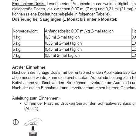
Empfohlene Dosis:
Levetiracetam Aurobindo muss zweimal täglich ein
gleichgroße Dosen, die zwischen 0,07 ml (7 mg) und 0,21 ml (21 mg) 
können (siehe Dosierungsbeispiele in folgender Tabelle).
Dosierung bei Säuglingen (1 Monat bis unter 6 Monate):
Körpergewicht
Anfangsdosis: 0,07 ml/kg 2-mal täglich
Hö
4 kg
0,3 ml 2-mal täglich
0,
5 kg
0,35 ml 2-mal täglich
1,
6 kg
0,45 ml 2-mal täglich
1,
7 kg
0,5 ml 2-mal täglich
1,
Art der Einnahme
Nachdem die richtige Dosis mit der entsprechenden Applikationssprit
abgemessen wurde, kann die Levetiracetam Aurobindo Lösung zum Ei
Babyflasche verdünnt werden. Sie können Levetiracetam Aurobindo un
Nach der oralen Einnahme kann Levetiracetam einen bitteren Geschma
Anleitung zum Einnehmen:
Öffnen der Flasche: Drücken Sie auf den Schraubverschluss un
(Abb. 1).