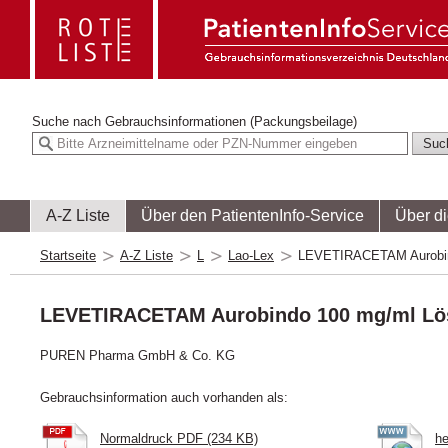
Suche nach
Gebrauchsinformationen (Packungsbeilage)
A-Z Liste
Über den PatientenInfo-Service
Über d
Startseite
A-Z Liste
L
Lao-Lex
LEVETIRACETAM Aurobin
LEVETIRACETAM Aurobindo 100 mg/ml Lö
PUREN Pharma GmbH & Co. KG
Gebrauchsinformation auch vorhanden als:
Normaldruck PDF (234 KB)
he