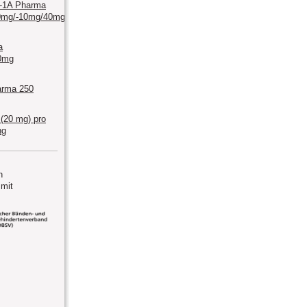
n-1A Pharma
0mg/-10mg/40mg/-10mg/80mg
a
0mg
arma 250
 (20 mg) pro
ng
n
mit