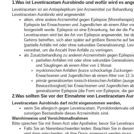
1.Was ist Levetiracetam Aurobindo und wofür wird es an
Levetiracetam ist ein Antiepileptikum (ein Arzneimittel zur Behandlung 
Levetiracetam Aurobindo wird angewendet:
allein, ohne andere Arzneimittel gegen Epilepsie (Monotherapie
Epilepsie bei Erwachsenen und Jugendlichen ab einem Alter von
festgestellt wurde. Epilepsie ist eine Erkrankung, bei der die P
Levetiracetam wird bei der Art von Epilepsie angewendet, bei de
Gehirns betreffen, sich aber später auf größere Bereiche auf 
(partielle Anfälle mit oder ohne sekundäre Generalisierung). L
verordnet, um die Anzahl Ihrer Anfälle zu verringern.
als Zusatzbehandlung zu anderen Arzneimitteln gegen Epilepsi
partiellen Anfällen mit oder ohne sekundäre Generalisie
und Säuglingen ab einem Alter von 1 Monat.
myoklonischen Anfällen (kurze schockartige Zuckungen 
Erwachsenen und Jugendlichen ab einem Alter von 12 Jah
primär generalisierten tonisch-klonischen Anfällen (ausge
Bewusstlosigkeit) bei Erwachsenen und Jugendlichen ab 
generalisierter Epilepsie (die Form von Epilepsie, die ge
2.Was sollten Sie vor der Einnahme von Levetiracetam Au
Levetiracetam Aurobindo darf nicht eingenommen werden,
wenn Sie allergisch gegen Levetiracetam, Pyrrolidonderivate od
sonstigen Bestandteile dieses Arzneimittels sind.
Warnhinweise und Vorsichtsmaßnahmen
Bitte sprechen Sie mit Ihrem Arzt oder Apotheker, bevor Sie Levetira
Falls Sie an Nierenbeschwerden leiden: Beachten Sie in diesem
wird dann entscheiden, ob Ihre Dosis angepasst werden muss.