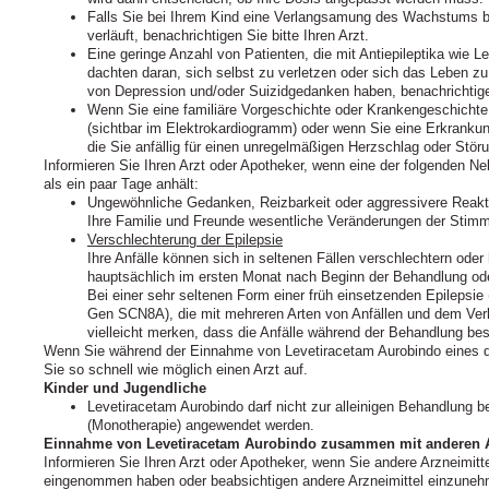
Falls Sie bei Ihrem Kind eine Verlangsamung des Wachstums b
verläuft, benachrichtigen Sie bitte Ihren Arzt.
Eine geringe Anzahl von Patienten, die mit Antiepileptika wie 
dachten daran, sich selbst zu verletzen oder sich das Leben 
von Depression und/oder Suizidgedanken haben, benachrichtigen
Wenn Sie eine familiäre Vorgeschichte oder Krankengeschicht
(sichtbar im Elektrokardiogramm) oder wenn Sie eine Erkranku
die Sie anfällig für einen unregelmäßigen Herzschlag oder St
Informieren Sie Ihren Arzt oder Apotheker, wenn eine der folgenden N
als ein paar Tage anhält:
Ungewöhnliche Gedanken, Reizbarkeit oder aggressivere Reakti
Ihre Familie und Freunde wesentliche Veränderungen der Stim
Verschlechterung der Epilepsie
Ihre Anfälle können sich in seltenen Fällen verschlechtern oder 
hauptsächlich im ersten Monat nach Beginn der Behandlung ode
Bei einer sehr seltenen Form einer früh einsetzenden Epilepsie
Gen SCN8A), die mit mehreren Arten von Anfällen und dem Verl
vielleicht merken, dass die Anfälle während der Behandlung be
Wenn Sie während der Einnahme von Levetiracetam Aurobindo eines 
Sie so schnell wie möglich einen Arzt auf.
Kinder und Jugendliche
Levetiracetam Aurobindo darf nicht zur alleinigen Behandlung b
(Monotherapie) angewendet werden.
Einnahme von Levetiracetam Aurobindo zusammen mit anderen A
Informieren Sie Ihren Arzt oder Apotheker, wenn Sie andere Arzneimitt
eingenommen haben oder beabsichtigen andere Arzneimittel einzuneh