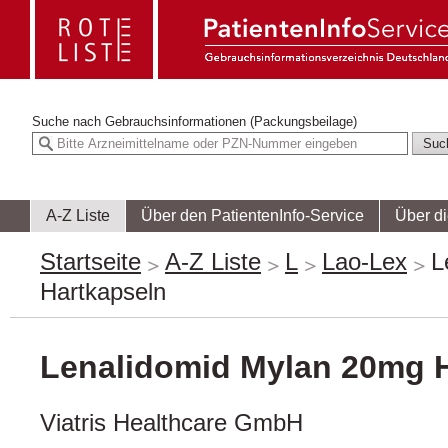
Suche nach
Gebrauchsinformationen (Packungsbeilage)
A-Z Liste
Über den PatientenInfo-Service
Über d
Startseite
A-Z Liste
L
Lao-Lex
L
Hartkapseln
Lenalidomid Mylan 20mg 
Viatris Healthcare GmbH