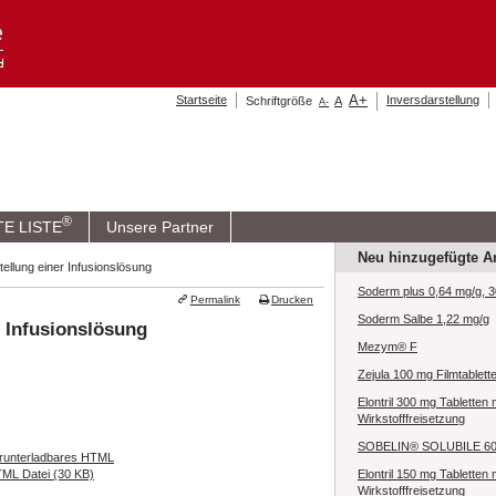
A
+
Startseite
Inversdarstellung
Schriftgröße
A
A
-
®
TE LISTE
Unsere Partner
Neu hinzugefügte Ar
llung einer Infusionslösung
Soderm plus 0,64 mg/g, 3
Permalink
Drucken
Soderm Salbe 1,22 mg/g
 Infusionslösung
Mezym® F
Zejula 100 mg Filmtablett
Elontril 300 mg Tabletten 
Wirkstofffreisetzung
SOBELIN® SOLUBILE 6
runterladbares HTML
ML Datei (30 KB)
Elontril 150 mg Tabletten 
Wirkstofffreisetzung