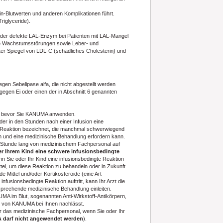
in-Blutwerten und anderen Komplikationen führt.
riglyceride).
 oder defekte LAL-Enzym bei Patienten mit LAL-Mangel
wie Wachstumsstörungen sowie Leber- und
ter Spiegel von LDL-C (schädliches Cholesterin) und
gen Sebelipase alfa, die nicht abgestellt werden
 gegen Ei oder einen der in Abschnitt 6 genannten
al, bevor Sie KANUMA anwenden.
r in den Stunden nach einer Infusion eine
te Reaktion bezeichnet, die manchmal schwerwiegend
in und eine medizinische Behandlung erfordern kann.
 Stunde lang von medizinischem Fachpersonal auf
r Ihrem Kind eine schwere infusionsbedingte
nn Sie oder Ihr Kind eine infusionsbedingte Reaktion
ittel, um diese Reaktion zu behandeln oder in Zukunft
e Mittel und/oder Kortikosteroide (eine Art
sionsbedingte Reaktion auftritt, kann Ihr Arzt die
prechende medizinische Behandlung einleiten.
A im Blut, sogenannten Anti-Wirkstoff-Antikörpern,
ng von KANUMA bei Ihnen nachlässt.
der das medizinische Fachpersonal, wenn Sie oder Ihr
darf nicht angewendet werden
).