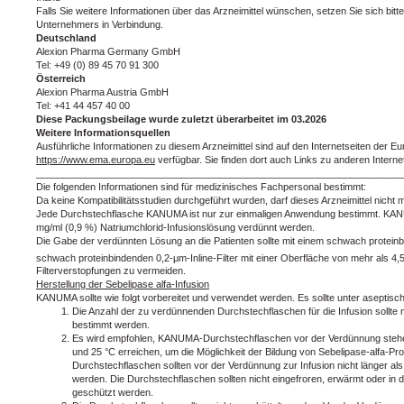
Falls Sie weitere Informationen über das Arzneimittel wünschen, setzen Sie sich bit
Unternehmers in Verbindung.
Deutschland
Alexion Pharma Germany GmbH
Tel: +49 (0) 89 45 70 91 300
Österreich
Alexion Pharma Austria GmbH
Tel: +41 44 457 40 00
Diese Packungsbeilage wurde zuletzt überarbeitet im 03.2026
Weitere Informationsquellen
Ausführliche Informationen zu diesem Arzneimittel sind auf den Internetseiten der E
https://www.ema.europa.eu
verfügbar. Sie finden dort auch Links zu anderen Inter
____________________________________________________________________
Die folgenden Informationen sind für medizinisches Fachpersonal bestimmt:
Da keine Kompatibilitätsstudien durchgeführt wurden, darf dieses Arzneimittel nicht 
Jede Durchstechflasche KANUMA ist nur zur einmaligen Anwendung bestimmt. KAN
mg/ml (0,9 %) Natriumchlorid-Infusionslösung verdünnt werden.
Die Gabe der verdünnten Lösung an die Patienten sollte mit einem schwach proteinb
schwach proteinbindenden 0,2‑μm-Inline-Filter mit einer Oberfläche von mehr als 4,
Filterverstopfungen zu vermeiden.
Herstellung der Sebelipase alfa-Infusion
KANUMA sollte wie folgt vorbereitet und verwendet werden. Es sollte unter aseptis
Die Anzahl der zu verdünnenden Durchstechflaschen für die Infusion sollte
bestimmt werden.
Es wird empfohlen, KANUMA-Durchstechflaschen vor der Verdünnung stehen
und 25 °C erreichen, um die Möglichkeit der Bildung von Sebelipase-alfa-Prot
Durchstechflaschen sollten vor der Verdünnung zur Infusion nicht länger 
werden. Die Durchstechflaschen sollten nicht eingefroren, erwärmt oder in de
geschützt werden.