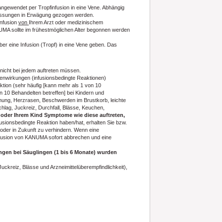
ngewendet per Tropfinfusion in eine Vene. Abhängig
passungen in Erwägung gezogen werden.
Infusion
von
Ihrem Arzt oder medizinischem
MA sollte im frühestmöglichen Alter begonnen werden
r eine Infusion (Tropf) in eine Vene geben. Das
 nicht bei jedem auftreten müssen.
enwirkungen (infusionsbedingte Reaktionen)
ion (sehr häufig [kann mehr als 1 von 10
n 10 Behandelten betreffen] bei Kindern und
ung, Herzrasen, Beschwerden im Brustkorb, leichte
hlag, Juckreiz, Durchfall, Blässe, Keuchen,
oder Ihrem Kind Symptome wie diese auftreten,
usionsbedingte Reaktion haben/hat, erhalten Sie bzw.
 oder in Zukunft zu verhindern. Wenn eine
 Infusion von KANUMA sofort abbrechen und eine
ngen bei Säuglingen (1 bis 6 Monate) wurden
uckreiz, Blässe und Arzneimittelüberempfindlichkeit),