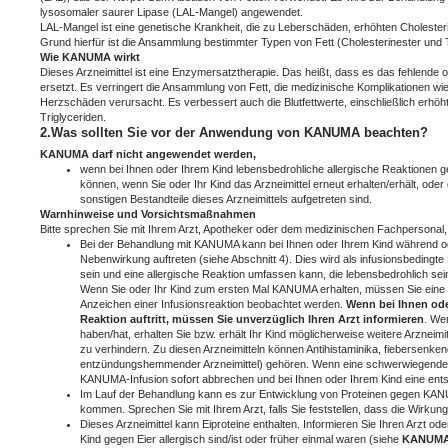
lysosomaler saurer Lipase (LAL-Mangel) angewendet.
LAL-Mangel ist eine genetische Krankheit, die zu Leberschäden, erhöhten Cholester
Grund hierfür ist die Ansammlung bestimmter Typen von Fett (Cholesterinester und T
Wie KANUMA wirkt
Dieses Arzneimittel ist eine Enzymersatztherapie. Das heißt, dass es das fehlende
ersetzt. Es verringert die Ansammlung von Fett, die medizinische Komplikationen 
Herzschäden verursacht. Es verbessert auch die Blutfettwerte, einschließlich erhöh
Triglyceriden.
2.Was sollten Sie vor der Anwendung von KANUMA beachten?
KANUMA darf nicht angewendet werden,
wenn bei Ihnen oder Ihrem Kind lebensbedrohliche allergische Reaktionen ge
können, wenn Sie oder Ihr Kind das Arzneimittel erneut erhalten/erhält, oder
sonstigen Bestandteile dieses Arzneimittels aufgetreten sind.
Warnhinweise und Vorsichtsmaßnahmen
Bitte sprechen Sie mit Ihrem Arzt, Apotheker oder dem medizinischen Fachperson
Bei der Behandlung mit KANUMA kann bei Ihnen oder Ihrem Kind während ode
Nebenwirkung auftreten (siehe Abschnitt 4). Dies wird als infusionsbeding
sein und eine allergische Reaktion umfassen kann, die lebensbedrohlich se
Wenn Sie oder Ihr Kind zum ersten Mal KANUMA erhalten, müssen Sie eine
Anzeichen einer Infusionsreaktion beobachtet werden.
Wenn bei Ihnen ode
Reaktion auftritt, müssen Sie unverzüglich Ihren Arzt informieren
. We
haben/hat, erhalten Sie bzw. erhält Ihr Kind möglicherweise weitere Arzneim
zu verhindern. Zu diesen Arzneimitteln können Antihistaminika, fiebersenkend
entzündungshemmender Arzneimittel) gehören. Wenn eine schwerwiegende infu
KANUMA-Infusion sofort abbrechen und bei Ihnen oder Ihrem Kind eine ents
Im Lauf der Behandlung kann es zur Entwicklung von Proteinen gegen KANUM
kommen. Sprechen Sie mit Ihrem Arzt, falls Sie feststellen, dass die Wirku
Dieses Arzneimittel kann Eiproteine enthalten. Informieren Sie Ihren Arzt o
Kind gegen Eier allergisch sind/ist oder früher einmal waren (siehe
KANUMA 