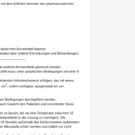
te mit dem örtlichen Vertreter des pharmazeutischen
uropäischen Arzneimittel-Agentur
netseiten über seltene Erkrankungen und Behandlungen.
______________
mit anderen Arzneimitteln gemischt werden.
UMA muss unter aseptischen Bedingungen mit einer 9
indenden Infusionsbesteck erfolgen, das mit einem
2
5 cm
, sofern verfügbar, ausgestattet ist, um
chen Bedingungen durchgeführt werden.
 nach Gewicht des Patienten und verordneter Dosis
 zu lassen, bis sie eine Temperatur zwischen 15
einpartikeln in der Lösung zu verringern. Die
als 24 Stunden außerhalb des Kühlschrankes aufbewahrt
r Mikrowelle erhitzt werden und sollten vor Licht