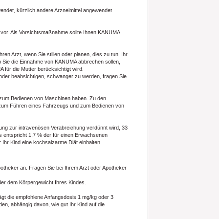
wendet, kürzlich andere Arzneimittel angewendet
n vor. Als Vorsichtsmaßnahme sollte Ihnen KANUMA
hren Arzt, wenn Sie stillen oder planen, dies zu tun. Ihr
 ob Sie die Einnahme von KANUMA abbrechen sollen,
für die Mutter berücksichtigt wird.
oder beabsichtigen, schwanger zu werden, fragen Sie
it zum Bedienen von Maschinen haben. Zu den
it zum Führen eines Fahrzeugs und zum Bedienen von
ösung zur intravenösen Verabreichung verdünnt wird, 33
s entspricht 1,7 % der für einen Erwachsenen
Ihr Kind eine kochsalzarme Diät einhalten
otheker an. Fragen Sie bei Ihrem Arzt oder Apotheker
der dem Körpergewicht Ihres Kindes.
rägt die empfohlene Anfangsdosis 1 mg/kg oder 3
n, abhängig davon, wie gut Ihr Kind auf die