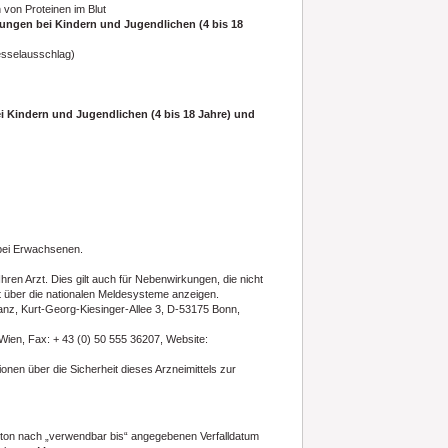
n von Proteinen im Blut
kungen bei Kindern und Jugendlichen (4 bis 18
esselausschlag)
i Kindern und Jugendlichen (4 bis 18 Jahre) und
 bei Erwachsenen.
en Arzt. Dies gilt auch für Nebenwirkungen, die nicht
 über die nationalen Meldesysteme anzeigen.
lanz, Kurt-Georg-Kiesinger-Allee 3, D-53175 Bonn,
ien, Fax: + 43 (0) 50 555 36207, Website:
en über die Sicherheit dieses Arzneimittels zur
rton nach „verwendbar bis“ angegebenen Verfalldatum