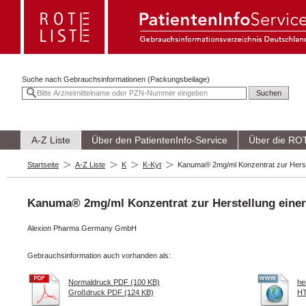
Suche nach
Gebrauchsinformationen (Packungsbeilage)
A-Z Liste
Über den PatientenInfo-Service
Über die RO
Startseite
A-Z Liste
K
K-Kyt
Kanuma® 2mg/ml Konzentrat zur Herste
Kanuma® 2mg/ml Konzentrat zur Herstellung einer
Alexion Pharma Germany GmbH
Gebrauchsinformation auch vorhanden als:
Normaldruck PDF (100 KB)
he
Großdruck PDF (124 KB)
HT