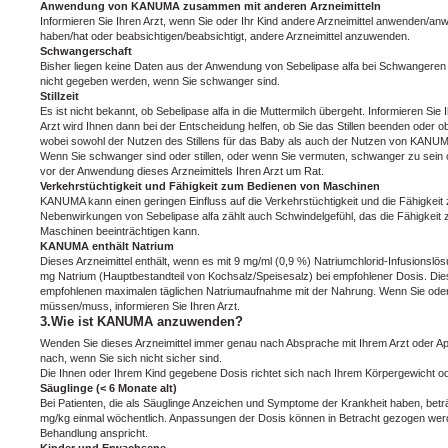
Anwendung von KANUMA zusammen mit anderen Arzneimitteln
Informieren Sie Ihren Arzt, wenn Sie oder Ihr Kind andere Arzneimittel anwenden/an
haben/hat oder beabsichtigen/beabsichtigt, andere Arzneimittel anzuwenden.
Schwangerschaft
Bisher liegen keine Daten aus der Anwendung von Sebelipase alfa bei Schwangere
nicht gegeben werden, wenn Sie schwanger sind.
Stillzeit
Es ist nicht bekannt, ob Sebelipase alfa in die Muttermilch übergeht. Informieren Sie I
Arzt wird Ihnen dann bei der Entscheidung helfen, ob Sie das Stillen beenden oder
wobei sowohl der Nutzen des Stillens für das Baby als auch der Nutzen von KANUMA 
Wenn Sie schwanger sind oder stillen, oder wenn Sie vermuten, schwanger zu sein 
vor der Anwendung dieses Arzneimittels Ihren Arzt um Rat.
Verkehrstüchtigkeit und Fähigkeit zum Bedienen von Maschinen
KANUMA kann einen geringen Einfluss auf die Verkehrstüchtigkeit und die Fähigke
Nebenwirkungen von Sebelipase alfa zählt auch Schwindelgefühl, das die Fähigke
Maschinen beeinträchtigen kann.
KANUMA enthält Natrium
Dieses Arzneimittel enthält, wenn es mit 9 mg/ml (0,9 %) Natriumchlorid-Infusionsl
mg Natrium (Hauptbestandteil von Kochsalz/Speisesalz) bei empfohlener Dosis. Die
empfohlenen maximalen täglichen Natriumaufnahme mit der Nahrung. Wenn Sie oder 
müssen/muss, informieren Sie Ihren Arzt.
3.Wie ist KANUMA anzuwenden?
Wenden Sie dieses Arzneimittel immer genau nach Absprache mit Ihrem Arzt oder Ap
nach, wenn Sie sich nicht sicher sind.
Die Ihnen oder Ihrem Kind gegebene Dosis richtet sich nach Ihrem Körpergewicht o
Säuglinge (< 6 Monate alt)
Bei Patienten, die als Säuglinge Anzeichen und Symptome der Krankheit haben, bet
mg/kg einmal wöchentlich. Anpassungen der Dosis können in Betracht gezogen werde
Behandlung anspricht.
Kinder und Erwachsene