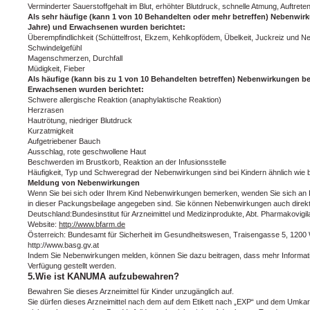
Verminderter Sauerstoffgehalt im Blut, erhöhter Blutdruck, schnelle Atmung, Auftrete
Als sehr häufige (kann 1 von 10 Behandelten oder mehr betreffen) Nebenwir
Jahre) und Erwachsenen wurden berichtet:
Überempfindlichkeit (Schüttelfrost, Ekzem, Kehlkopfödem, Übelkeit, Juckreiz und N
Schwindelgefühl
Magenschmerzen, Durchfall
Müdigkeit, Fieber
Als häufige (kann bis zu 1 von 10 Behandelten betreffen) Nebenwirkungen be
Erwachsenen wurden berichtet:
Schwere allergische Reaktion (anaphylaktische Reaktion)
Herzrasen
Hautrötung, niedriger Blutdruck
Kurzatmigkeit
Aufgetriebener Bauch
Ausschlag, rote geschwollene Haut
Beschwerden im Brustkorb, Reaktion an der Infusionsstelle
Häufigkeit, Typ und Schweregrad der Nebenwirkungen sind bei Kindern ähnlich wie
Meldung von Nebenwirkungen
Wenn Sie bei sich oder Ihrem Kind Nebenwirkungen bemerken, wenden Sie sich an Ihr
in dieser Packungsbeilage angegeben sind. Sie können Nebenwirkungen auch direkt
Deutschland:Bundesinstitut für Arzneimittel und Medizinprodukte, Abt. Pharmakovigi
Website:
http://www.bfarm.de
Österreich: Bundesamt für Sicherheit im Gesundheitswesen, Traisengasse 5, 1200 W
http://www.basg.gv.at
Indem Sie Nebenwirkungen melden, können Sie dazu beitragen, dass mehr Information
Verfügung gestellt werden.
5.Wie ist KANUMA aufzubewahren?
Bewahren Sie dieses Arzneimittel für Kinder unzugänglich auf.
Sie dürfen dieses Arzneimittel nach dem auf dem Etikett nach „EXP“ und dem Umka