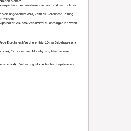
gebenen Monats.
ginalverpackung aufbewahren, um den Inhalt vor Licht zu
 sofort angewendet wird, kann die verdünnte Lösung
hrt werden.
 Apotheker, wie das Arzneimittel zu entsorgen ist, wenn
. Jede Durchstechflasche enthält 20 mg Sebelipase alfa
 Natrium), Citronensäure-Monohydrat, Albumin vom
onzentrat). Die Lösung ist klar bis leicht opalisierend