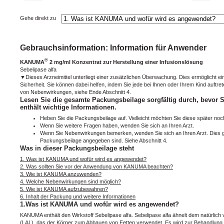
Gehe direkt zu
Gebrauchsinformation: Information für Anwender
®
KANUMA
2 mg/ml Konzentrat zur Herstellung einer Infusionslösung
Sebelipase alfa
▼Dieses Arzneimittel unterliegt einer zusätzlichen Überwachung. Dies ermöglicht ein
Sicherheit. Sie können dabei helfen, indem Sie jede bei Ihnen oder Ihrem Kind auf
von Nebenwirkungen, siehe Ende Abschnitt 4.
Lesen Sie die gesamte Packungsbeilage sorgfältig durch, bevor Si
enthält wichtige Informationen.
Heben Sie die Packungsbeilage auf. Vielleicht möchten Sie diese später noc
Wenn Sie weitere Fragen haben, wenden Sie sich an Ihren Arzt.
Wenn Sie Nebenwirkungen bemerken, wenden Sie sich an Ihren Arzt. Dies gil
Packungsbeilage angegeben sind. Siehe Abschnitt 4.
Was in dieser Packungsbeilage steht
1. Was ist KANUMA und wofür wird es angewendet?
2. Was sollten Sie vor der Anwendung von KANUMA beachten?
3. Wie ist KANUMA anzuwenden?
4. Welche Nebenwirkungen sind möglich?
5. Wie ist KANUMA aufzubewahren?
6. Inhalt der Packung und weitere Informationen
1.Was ist KANUMA und wofür wird es angewendet?
KANUMA enthält den Wirkstoff Sebelipase alfa. Sebelipase alfa ähnelt dem natürl
(LAL), das der Körper zum Abbauen von Fetten verwendet. Es wird zur Behandlung vo