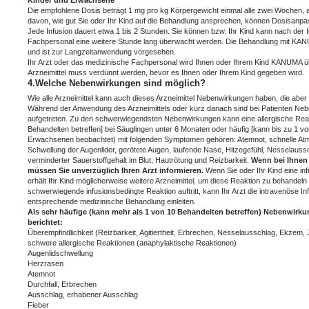
Die empfohlene Dosis beträgt 1 mg pro kg Körpergewicht einmal alle zwei Wochen, a
davon, wie gut Sie oder Ihr Kind auf die Behandlung ansprechen, können Dosisan
Jede Infusion dauert etwa 1 bis 2 Stunden. Sie können bzw. Ihr Kind kann nach der 
Fachpersonal eine weitere Stunde lang überwacht werden. Die Behandlung mit KANU
und ist zur Langzeitanwendung vorgesehen.
Ihr Arzt oder das medizinische Fachpersonal wird Ihnen oder Ihrem Kind KANUMA übe
Arzneimittel muss verdünnt werden, bevor es Ihnen oder Ihrem Kind gegeben wird.
4.Welche Nebenwirkungen sind möglich?
Wie alle Arzneimittel kann auch dieses Arzneimittel Nebenwirkungen haben, die aber
Während der Anwendung des Arzneimittels oder kurz danach sind bei Patienten Neb
aufgetreten. Zu den schwerwiegendsten Nebenwirkungen kann eine allergische Reakt
Behandelten betreffen] bei Säuglingen unter 6 Monaten oder häufig [kann bis zu 1 vo
Erwachsenen beobachtet) mit folgenden Symptomen gehören: Atemnot, schnelle Atm
Schwellung der Augenlider, gerötete Augen, laufende Nase, Hitzegefühl, Nesselaussc
verminderter Sauerstoffgehalt im Blut, Hautrötung und Reizbarkeit.
Wenn bei Ihnen 
müssen Sie unverzüglich Ihren Arzt informieren.
Wenn Sie oder Ihr Kind eine inf
erhält Ihr Kind möglicherweise weitere Arzneimittel, um diese Reaktion zu behandeln
schwerwiegende infusionsbedingte Reaktion auftritt, kann Ihr Arzt die intravenöse
entsprechende medizinische Behandlung einleiten.
Als sehr häufige (kann mehr als 1 von 10 Behandelten betreffen) Nebenwirku
berichtet:
Überempfindlichkeit (Reizbarkeit, Agitiertheit, Erbrechen, Nesselausschlag, Ekzem, J
schwere allergische Reaktionen (anaphylaktische Reaktionen)
Augenlidschwellung
Herzrasen
Atemnot
Durchfall, Erbrechen
Ausschlag, erhabener Ausschlag
Fieber