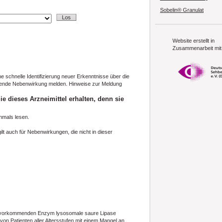
Sobelin® Granulat
Website erstellt in
Zusammenarbeit mit
e schnelle Identifizierung neuer Erkenntnisse über die
tretende Nebenwirkung melden. Hinweise zur Meldung
e dieses Arzneimittel erhalten, denn sie
hmals lesen.
t auch für Nebenwirkungen, die nicht in dieser
ich vorkommenden Enzym lysosomale saure Lipase
n Patienten aller Altersstufen mit einem Mangel an