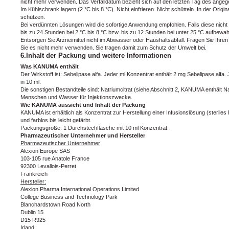
nicht mehr verwenden. Das Verfalldatum bezieht sich auf den letzten Tag des ange
Im Kühlschrank lagern (2 °C bis 8 °C). Nicht einfrieren. Nicht schütteln. In der Ori
schützen.
Bei verdünnten Lösungen wird die sofortige Anwendung empfohlen. Falls diese nicht
bis zu 24 Stunden bei 2 °C bis 8 °C bzw. bis zu 12 Stunden bei unter 25 °C aufbewa
Entsorgen Sie Arzneimittel nicht im Abwasser oder Haushaltsabfall. Fragen Sie Ihren
Sie es nicht mehr verwenden. Sie tragen damit zum Schutz der Umwelt bei.
6.Inhalt der Packung und weitere Informationen
Was KANUMA enthält
Der Wirkstoff ist: Sebelipase alfa. Jeder ml Konzentrat enthält 2 mg Sebelipase alfa
in 10 ml.
Die sonstigen Bestandteile sind: Natriumcitrat (siehe Abschnitt 2, KANUMA enthält
Menschen und Wasser für Injektionszwecke.
Wie KANUMA aussieht und Inhalt der Packung
KANUMA ist erhältlich als Konzentrat zur Herstellung einer Infusionslösung (steriles K
und farblos bis leicht gefärbt.
Packungsgröße: 1 Durchstechflasche mit 10 ml Konzentrat.
Pharmazeutischer Unternehmer und Hersteller
Pharmazeutischer Unternehmer
Alexion Europe SAS
103-105 rue Anatole France
92300 Levallois-Perret
Frankreich
Hersteller:
Alexion Pharma International Operations Limited
College Business and Technology Park
Blanchardstown Road North
Dublin 15
D15 R925
Irland