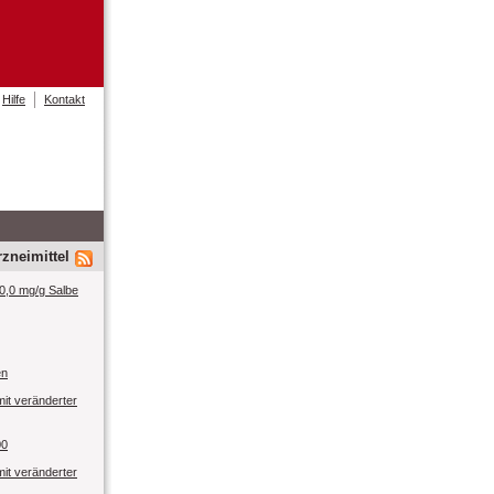
Hilfe
Kontakt
zneimittel
0,0 mg/g Salbe
en
mit veränderter
00
mit veränderter