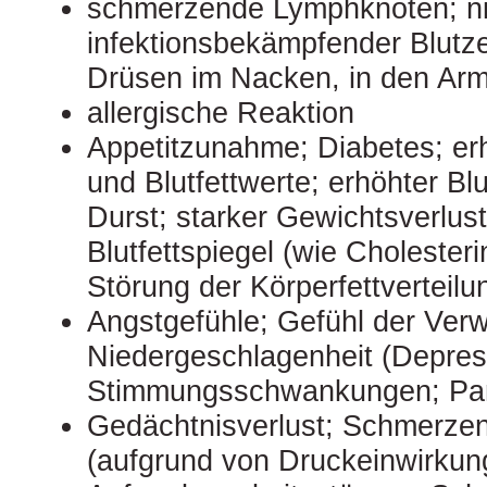
schmerzende Lymphknoten; ni
infektionsbekämpfender Blutze
Drüsen im Nacken, in den Ar
allergische Reaktion
Appetitzunahme; Diabetes; erh
und Blutfettwerte; erhöhter Bl
Durst; starker Gewichtsverlust
Blutfettspiegel (wie Cholesteri
Störung der Körperfettverteilu
Angstgefühle; Gefühl der Verwi
Niedergeschlagenheit (Depres
Stimmungsschwankungen; Pan
Gedächtnisverlust; Schmerzen
(aufgrund von Druckeinwirkung