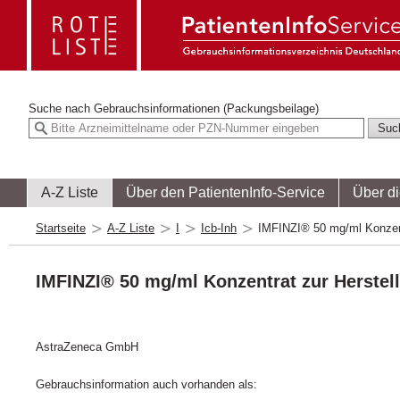
Suche nach
Gebrauchsinformationen (Packungsbeilage)
A-Z Liste
Über den PatientenInfo-Service
Über d
Startseite
A-Z Liste
I
Icb-Inh
IMFINZI® 50 mg/ml Konzentr
IMFINZI® 50 mg/ml Konzentrat zur Herstel
AstraZeneca GmbH
Gebrauchsinformation auch vorhanden als: