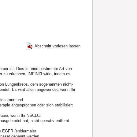
Abschnitt vorlesen lassen
rper ist. Dies ist eine bestimmte Art von
er zu erkennen. IMFINZI wirkt, indem es
von Lungenkrebs, dem sogenannten nicht-
det. Es wird allein angewendet, wenn Ihr
rden kann und
rapie angesprochen oder sich stabilisiert
rapie, wenn Ihr NSCLC:
usgebreitet hat, nicht operativ entfernt
ie EGFR (epidermaler
nase) genannt werden.