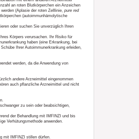
Anzahl an roten Blutkörperchen ein Anzeichen
 werden (Aplasie der roten Zelllinie,
pure red
lutkörperchen (autoimmunhämolytische
tieren oder suchen Sie unverzüglich Ihren
res Körpers verursachen. Ihr Risiko für
munerkrankung haben (eine Erkrankung, bei
ge Schübe Ihrer Autoimmunerkrankung erleiden,
gewendet werden, da die Anwendung von
kürzlich andere Arzneimittel eingenommen
ren auch pflanzliche Arzneimittel und nicht
n.
 schwanger zu sein oder beabsichtigen,
hrend der Behandlung mit IMFINZI und bis
ässige Verhütungsmethode anwenden.
 mit IMFINZI stillen dürfen.