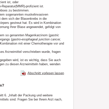
ent ist, oder
h
-
Reparatur(MMR)-profizient ist.
rebses zu bestimmen.
 dem sogenannten muskelinvasiven
 dem sich der Blasenkrebs in die
Körpers gestreut hat. Es wird in Kombination
ernung Ihrer Blase angewendet, gefolgt von
 dem so genannten Magenkarzinom (
gastric
rgangs (
gastro-esophageal junction cancer,
 Kombination mit einer Chemotherapie vor und
es Arzneimittel verschrieben wurde, fragen
egeben wird, ist es wichtig, dass Sie auch
agen zu diesen Arzneimitteln haben, wenden
Abschnitt vorlesen lassen
en?
tt 6. „Inhalt der Packung und weitere
ittels sind. Fragen Sie bei Ihrem Arzt nach,