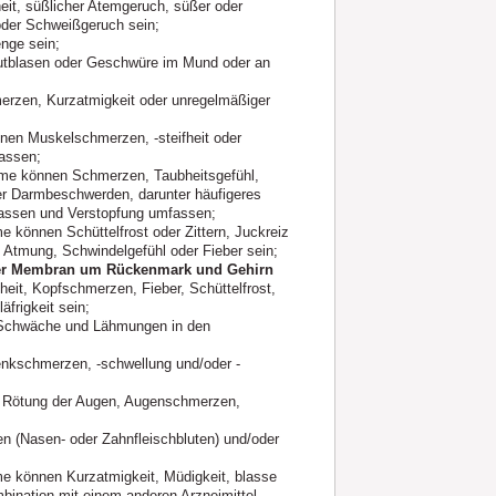
eit, süßlicher Atemgeruch, süßer oder
oder Schweißgeruch sein;
nge sein;
tblasen oder Geschwüre im Mund oder an
zen, Kurzatmigkeit oder unregelmäßiger
n Muskelschmerzen, -steifheit oder
assen;
ome können Schmerzen, Taubheitsgefühl,
er Darmbeschwerden, darunter häufigeres
lassen und Verstopfung umfassen;
können Schüttelfrost oder Zittern, Juckreiz
 Atmung, Schwindelgefühl oder Fieber sein;
er Membran um Rückenmark und Gehirn
it, Kopfschmerzen, Fieber, Schüttelfrost,
äfrigkeit sein;
Schwäche und Lähmungen in den
kschmerzen, -schwellung und/oder -
Rötung der Augen, Augenschmerzen,
(Nasen- oder Zahnfleischbluten) und/oder
 können Kurzatmigkeit, Müdigkeit, blasse
bination mit einem anderen Arzneimittel