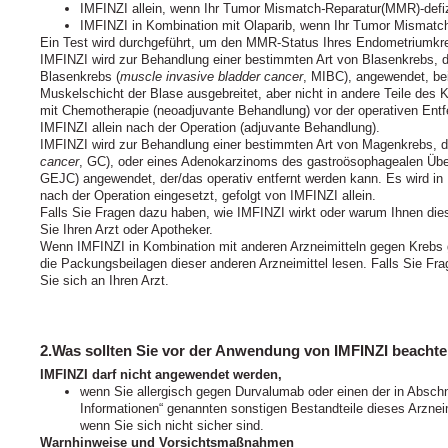
IMFINZI allein, wenn Ihr Tumor Mismatch
-
Reparatur(MMR)-defizi
IMFINZI in Kombination mit Olaparib, wenn Ihr Tumor Mismatc
Ein Test wird durchgeführt, um den MMR-Status Ihres Endometriumk
IMFINZI wird zur Behandlung einer bestimmten Art von Blasenkrebs,
Blasenkrebs (
muscle invasive bladder cancer
, MIBC), angewendet, bei
Muskelschicht der Blase ausgebreitet, aber nicht in andere Teile des 
mit Chemotherapie (neoadjuvante Behandlung) vor der operativen Entf
IMFINZI allein nach der Operation (adjuvante Behandlung).
IMFINZI wird zur Behandlung einer bestimmten Art von Magenkrebs,
cancer
, GC), oder eines Adenokarzinoms des gastroösophagealen Übe
GEJC) angewendet, der/das operativ entfernt werden kann. Es wird in
nach der Operation eingesetzt, gefolgt von IMFINZI allein.
Falls Sie Fragen dazu haben, wie IMFINZI wirkt oder warum Ihnen dies
Sie Ihren Arzt oder Apotheker.
Wenn IMFINZI in Kombination mit anderen Arzneimitteln gegen Krebs g
die Packungsbeilagen dieser anderen Arzneimittel lesen. Falls Sie Fr
Sie sich an Ihren Arzt.
2.Was sollten Sie vor der Anwendung von IMFINZI beacht
IMFINZI darf nicht angewendet werden,
wenn Sie allergisch gegen Durvalumab oder einen der in Abschni
Informationen“ genannten sonstigen Bestandteile dieses Arzneim
wenn Sie sich nicht sicher sind.
Warnhinweise und Vorsichtsmaßnahmen