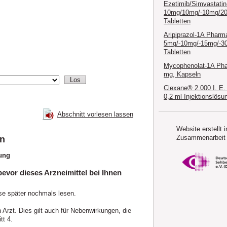
Ezetimib/Simvastati
10mg/10mg/-10mg/2
Tabletten
Aripiprazol-1A Pharm
5mg/-10mg/-15mg/-3
Tabletten
Mycophenolat-1A Ph
mg, Kapseln
Clexane® 2.000 I. E.
0,2 ml Injektionslösu
Abschnitt vorlesen lassen
Website erstellt i
Zusammenarbeit 
en
sung
evor dieses Arzneimittel bei Ihnen
se später nochmals lesen.
.
rzt. Dies gilt auch für Nebenwirkungen, die
tt 4.