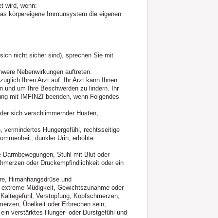
t wird, wenn:
 das körpereigene Immunsystem die eigenen
ich nicht sicher sind), sprechen Sie mit
hwere Nebenwirkungen auftreten.
üglich Ihren Arzt auf. Ihr Arzt kann Ihnen
n und um Ihre Beschwerden zu lindern. Ihr
lung mit IMFINZI beenden, wenn Folgendes
der sich verschlimmernder Husten,
vermindertes Hungergefühl, rechtsseitige
ommenheit, dunkler Urin, erhöhte
 Darmbewegungen, Stuhl mit Blut oder
schmerzen oder Druckempfindlichkeit oder ein
re, Hirnanhangsdrüse und
 extreme Müdigkeit, Gewichtszunahme oder
 Kältegefühl, Verstopfung, Kopfschmerzen,
erzen, Übelkeit oder Erbrechen sein;
in verstärktes Hunger- oder Durstgefühl und