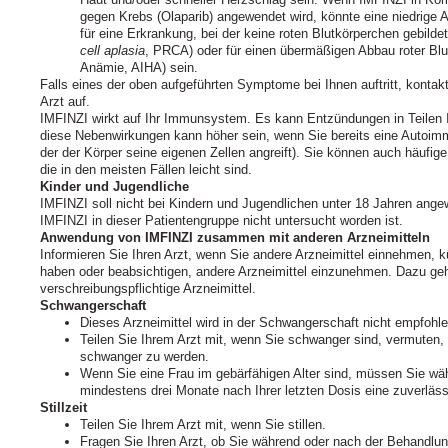
gegen Krebs (Olaparib) angewendet wird, könnte eine niedrige 
für eine Erkrankung, bei der keine roten Blutkörperchen gebildet
cell aplasia
, PRCA) oder für einen übermäßigen Abbau roter B
Anämie, AIHA) sein.
Falls eines der oben aufgeführten Symptome bei Ihnen auftritt, kontak
Arzt auf.
IMFINZI wirkt auf Ihr Immunsystem. Es kann Entzündungen in Teilen Ih
diese Nebenwirkungen kann höher sein, wenn Sie bereits eine Autoim
der der Körper seine eigenen Zellen angreift). Sie können auch häufi
die in den meisten Fällen leicht sind.
Kinder und Jugendliche
IMFINZI soll nicht bei Kindern und Jugendlichen unter 18 Jahren an
IMFINZI in dieser Patientengruppe nicht untersucht worden ist.
Anwendung von IMFINZI zusammen mit anderen Arzneimitteln
Informieren Sie Ihren Arzt, wenn Sie andere Arzneimittel einnehmen, 
haben oder beabsichtigen, andere Arzneimittel einzunehmen. Dazu gehö
verschreibungspflichtige Arzneimittel.
Schwangerschaft
Dieses Arzneimittel wird in der Schwangerschaft nicht empfohle
Teilen Sie Ihrem Arzt mit, wenn Sie schwanger sind, vermuten,
schwanger zu werden.
Wenn Sie eine Frau im gebärfähigen Alter sind, müssen Sie wä
mindestens drei Monate nach Ihrer letzten Dosis eine zuverl
Stillzeit
Teilen Sie Ihrem Arzt mit, wenn Sie stillen.
Fragen Sie Ihren Arzt, ob Sie während oder nach der Behandlung