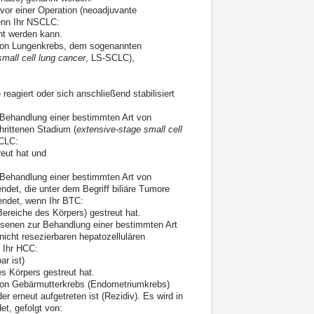
vor einer Operation (neoadjuvante
enn Ihr NSCLC:
rnt werden kann.
 von Lungenkrebs, dem sogenannten
small cell lung cancer
, LS-SCLC),
eagiert oder sich anschließend stabilisiert
Behandlung einer bestimmten Art von
rittenen Stadium (
extensive-stage small cell
CLC:
reut hat und
Behandlung einer bestimmten Art von
et, die unter dem Begriff biliäre Tumore
ndet, wenn Ihr BTC:
Bereiche des Körpers) gestreut hat.
hsenen zur Behandlung einer bestimmten Art
icht resezierbaren hepatozellulären
 Ihr HCC:
ar ist)
es Körpers gestreut hat.
von Gebärmutterkrebs (Endometriumkrebs)
 erneut aufgetreten ist (Rezidiv). Es wird in
t, gefolgt von: