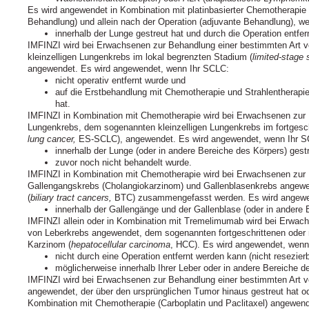
Es wird angewendet in Kombination mit platinbasierter Chemotherapie 
Behandlung) und allein nach der Operation (adjuvante Behandlung), w
innerhalb der Lunge gestreut hat und durch die Operation entfe
IMFINZI wird bei Erwachsenen zur Behandlung einer bestimmten Art
kleinzelligen Lungenkrebs im lokal begrenzten Stadium (
limited-stage 
angewendet. Es wird angewendet, wenn Ihr SCLC:
nicht operativ entfernt wurde und
auf die Erstbehandlung mit Chemotherapie und Strahlentherapie r
hat.
IMFINZI in Kombination mit Chemotherapie wird bei Erwachsenen zur 
Lungenkrebs, dem sogenannten kleinzelligen Lungenkrebs im fortgesch
lung cancer,
ES‑SCLC), angewendet. Es wird angewendet, wenn Ihr S
innerhalb der Lunge (oder in andere Bereiche des Körpers) gest
zuvor noch nicht behandelt wurde.
IMFINZI in Kombination mit Chemotherapie wird bei Erwachsenen zur 
Gallengangskrebs (Cholangiokarzinom) und Gallenblasenkrebs angewend
(
biliary tract cancers,
BTC) zusammengefasst werden. Es wird angewe
innerhalb der Gallengänge und der Gallenblase (oder in andere 
IMFINZI allein oder in Kombination mit Tremelimumab wird bei Erwac
von Leberkrebs angewendet, dem sogenannten fortgeschrittenen oder n
Karzinom (
hepatocellular carcinoma
, HCC). Es wird angewendet, wenn
nicht durch eine Operation entfernt werden kann (nicht resezierb
möglicherweise innerhalb Ihrer Leber oder in andere Bereiche d
IMFINZI wird bei Erwachsenen zur Behandlung einer bestimmten Art 
angewendet, der über den ursprünglichen Tumor hinaus gestreut hat oder
Kombination mit Chemotherapie (Carboplatin und Paclitaxel) angewende