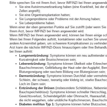
Bitte sprechen Sie mit Ihrem Arzt, bevor IMFINZI bei Ihnen angewende
Sie eine Autoimmunerkrankung haben (eine Krankheit, bei der
Zellen angreift);
Sie eine Organtransplantation hatten;
Sie Lungenprobleme oder Probleme mit der Atmung haben;
Sie Leberprobleme haben.
Wenn einer der oben genannten Punkte auf Sie zutrifft (oder wenn Sie s
Ihrem Arzt, bevor IMFINZI bei Ihnen angewendet wird.
Wenn IMFINZI bei Ihnen angewendet wird, können bei Ihnen einige sc
Wenn bei Ihnen Folgendes auftritt, kontaktieren oder suchen Sie unverz
andere Arzneimittel geben, um schwerere Komplikationen zu verhinder
Arzt kann die nächste IMFINZI-Dosis hinauszögern oder Ihre Behand
bei Ihnen auftritt:
Lungenentzündung:
Symptome können ein neu auftretender o
Kurzatmigkeit oder Brustschmerzen sein;
Leberentzündung:
Symptome können Übelkeit oder Erbrechen, 
Bauchschmerzen, Gelbfärbung der Haut oder der Augäpfel, Ben
Blutungsneigung oder raschere Bildung von Blutergüssen sein;
Darmentzündung:
Symptome können Durchfall oder vermehrte
Schleim, der schwarz, teerartig oder klebrig ist, starke Bauch
Loch im Darm sein;
Entzündung der Drüsen
(insbesondere Schilddrüse, Nebennie
Bauchspeicheldrüse)
:
Symptome können schneller Herzschlag,
Gewichtsverlust, Schwindelgefühl oder Ohnmacht, Haarausfall,
die nicht weggehen, oder unübliche Kopfschmerzen, Bauchschm
Diabetes mellitus Typ 1:
Symptome können hoher Blutzucker, e