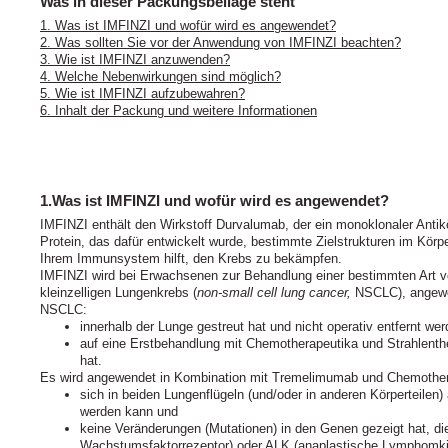
Was in dieser Packungsbeilage steht
1. Was ist IMFINZI und wofür wird es angewendet?
2. Was sollten Sie vor der Anwendung von IMFINZI beachten?
3. Wie ist IMFINZI anzuwenden?
4. Welche Nebenwirkungen sind möglich?
5. Wie ist IMFINZI aufzubewahren?
6. Inhalt der Packung und weitere Informationen
1.Was ist IMFINZI und wofür wird es angewendet?
IMFINZI enthält den Wirkstoff Durvalumab, der ein monoklonaler Antikö
Protein, das dafür entwickelt wurde, bestimmte Zielstrukturen im Körp
Ihrem Immunsystem hilft, den Krebs zu bekämpfen.
IMFINZI wird bei Erwachsenen zur Behandlung einer bestimmten Art 
kleinzelligen Lungenkrebs (
non-small cell lung cancer,
NSCLC), angewen
NSCLC:
innerhalb der Lunge gestreut hat und nicht operativ entfernt we
auf eine Erstbehandlung mit Chemotherapeutika und Strahlenthe
hat.
Es wird angewendet in Kombination mit Tremelimumab und Chemothe
sich in beiden Lungenflügeln (und/oder in anderen Körperteilen) a
werden kann und
keine Veränderungen (Mutationen) in den Genen gezeigt hat, d
Wachstumsfaktorrezeptor) oder ALK (anaplastische Lymphomki