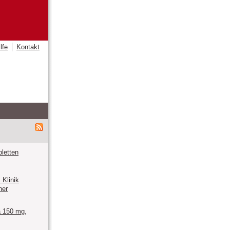
lfe
Kontakt
letten
Klinik
ner
 150 mg,