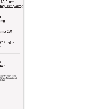
n-1A Pharma
0mg/-10mg/40mg/-10mg/80mg
a
0mg
arma 250
 (20 mg) pro
ng
n
mit