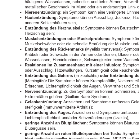
häufigeres Wasserlassen, schnelles und tiefes Atmen, Verwirrth
metallischer Geschmack im Mund oder ein andersartiger Urin- 
Nierenentzündung:
ein Symptom kann eine verringerte Urinme
Hautentzündung:
Symptome können Ausschlag, Juckreiz, Hau
anderen Schleimhäuten sein;
Entzündung des Herzmuskels:
Symptome können Brustschmer
Herzschlag sein;
Muskelentzündungen oder Muskelprobleme:
Symptome könne
Muskelschwäche oder die schnelle Ermüdung der Muskeln umf
Entzündung des Rückenmarks
(Myelitis transversa): Sympt
Kribbeln oder Schwäche in den Armen oder Beinen, Blasen- od
Wasserlassen, Harninkontinenz, Schwierigkeiten beim Wasser
Reaktionen im Zusammenhang mit einer Infusion:
Symptome 
oder Ausschlag, Hitzewallungen, Kurzatmigkeit oder keuchende
Entzündung des Gehirns
(Enzephalitis)
oder Entzündung d
(Meningitis)
:
Die Symptome können Krampfanfälle, Nackensteifhe
Erbrechen, Lichtempfindlichkeit der Augen, Verwirrtheit und Schl
Nervenentzündung:
Zu den Symptomen können Schmerzen, 
Extremitäten gehören (Guillain-Barré-Syndrom);
Gelenkentzündung:
Anzeichen und Symptome umfassen Gelen
steifigkeit (immunvermittelte Arthritis);
Entzündung des Auges:
Anzeichen und Symptome umfassen 
Lichtempfindlichkeit und/oder Sehveränderungen (Uveitis);
geringe Anzahl an Blutplättchen:
Symptome können Blutungen 
Blutergüsse sein.
geringe Anzahl an roten Blutkörperchen bei Tests:
Symptome
Haut und/oder schneller Herzschlag sein. Wenn IMFINZI in Kom