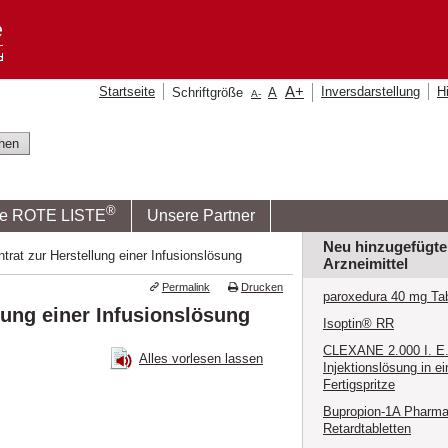
A
+
Startseite
Inversdarstellung
Hi
Schriftgröße
A
A
-
®
ie ROTE LISTE
Unsere Partner
Neu hinzugefügte
at zur Herstellung einer Infusionslösung
Arzneimittel
Permalink
Drucken
paroxedura 40 mg Tab
lung einer Infusionslösung
Isoptin® RR
CLEXANE 2.000 I. E. 
Alles vorlesen lassen
Injektionslösung in ei
Fertigspritze
Bupropion-1A Pharma
Retardtabletten