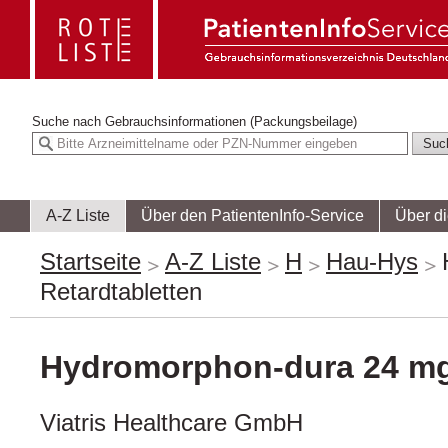
Suche nach
Gebrauchsinformationen (Packungsbeilage)
A-Z Liste
Über den PatientenInfo-Service
Über d
Startseite
A-Z Liste
H
Hau-Hys
Retardtabletten
Hydromorphon-dura 24 mg 
Viatris Healthcare GmbH