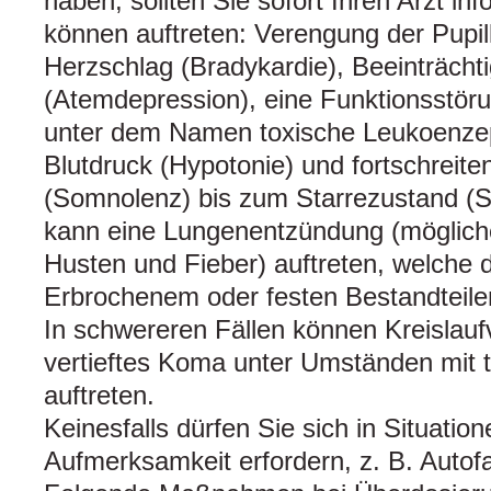
haben, sollten Sie sofort Ihren Arzt in
können auftreten: Verengung der Pupil
Herzschlag (Bradykardie), Beeinträch
(Atemdepression), eine Funktionsstör
unter dem Namen toxische Leukoenzeph
Blutdruck (Hypotonie) und fortschrei
(Somnolenz) bis zum Starrezustand (
kann eine Lungenentzündung (möglic
Husten und Fieber) auftreten, welche
Erbrochenem oder festen Bestandteilen
In schwereren Fällen können Kreislauf
vertieftes Koma unter Umständen mit
auftreten.
Keinesfalls dürfen Sie sich in Situatio
Aufmerksamkeit erfordern, z. B. Autof