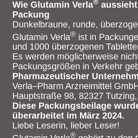
®
Wie Glutamin Verla
aussieht 
Packung
Dunkelbraune, runde, überzogen
®
Glutamin Verla
ist in Packunge
und 1000 überzogenen Tabletten 
Es werden möglicherweise nicht
Packungsgrößen in Verkehr geb
Pharmazeutischer Unternehme
Verla‒Pharm Arzneimittel Gmb
Hauptstraße 98, 82327 Tutzing
Diese Packungsbeilage wurde
überarbeitet im März 2024.
Liebe Leserin, lieber Leser!
®
Glutamin Verla
gehört zu den tr