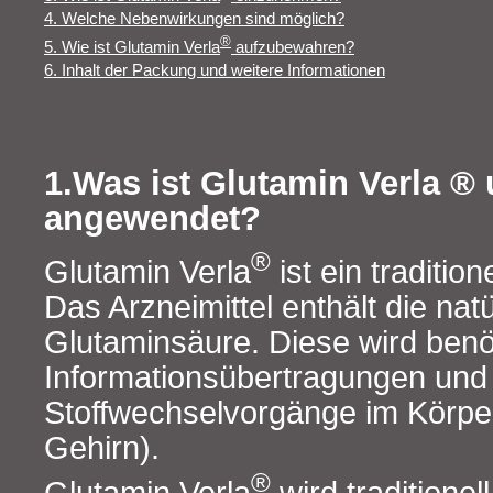
4. Welche Nebenwirkungen sind möglich?
®
5. Wie ist Glutamin Verla
aufzubewahren?
6. Inhalt der Packung und weitere Informationen
1.Was ist Glutamin Verla ®
angewendet?
®
Glutamin Verla
ist ein tradition
Das Arzneimittel enthält die na
Glutaminsäure. Diese wird benöt
Informationsübertragungen und
Stoffwechselvorgänge im Körper
Gehirn).
®
Glutamin Verla
wird traditione