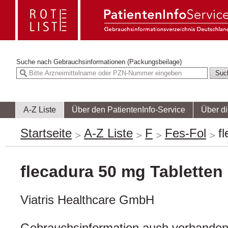
Suche nach
Gebrauchsinformationen (Packungsbeilage)
A-Z Liste
Über den PatientenInfo-Service
Über d
Startseite
A-Z Liste
F
Fes-Fol
f
flecadura 50 mg Tabletten
Viatris Healthcare GmbH
Gebrauchsinformation auch vorhanden 