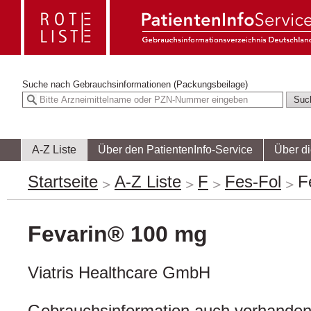
Suche nach
Gebrauchsinformationen (Packungsbeilage)
A-Z Liste
Über den PatientenInfo-Service
Über d
Startseite
A-Z Liste
F
Fes-Fol
F
Fevarin® 100 mg
Viatris Healthcare GmbH
Gebrauchsinformation auch vorhanden 