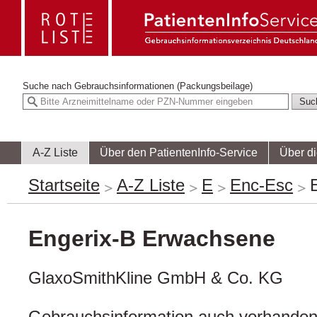
Suche nach
Gebrauchsinformationen (Packungsbeilage)
A-Z Liste
Über den PatientenInfo-Service
Über d
Startseite
A-Z Liste
E
Enc-Esc
Engerix-B Erwachsene
GlaxoSmithKline GmbH & Co. KG
Gebrauchsinformation auch vorhanden 