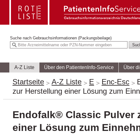
Suche nach
Gebrauchsinformationen (Packungsbeilage)
A-Z Liste
Über den PatientenInfo-Service
Über d
Startseite
A-Z Liste
E
Enc-Esc
zur Herstellung einer Lösung zum Ei
Endofalk® Classic Pulver 
einer Lösung zum Einneh