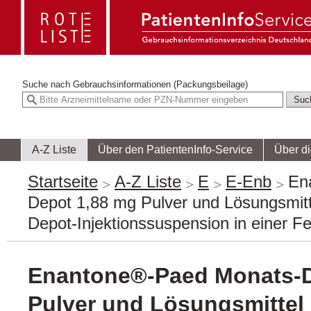
Suche nach
Gebrauchsinformationen (Packungsbeilage)
A-Z Liste
Über den PatientenInfo-Service
Über d
Startseite
A-Z Liste
E
E-Enb
En
Depot 1,88 mg Pulver und Lösungsmitte
Depot-Injektionssuspension in einer Fer
Enantone®-Paed Monats-D
Pulver und Lösungsmittel 