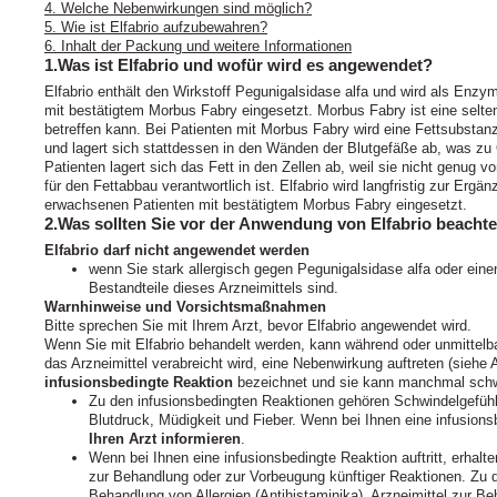
4. Welche Nebenwirkungen sind möglich?
5. Wie ist Elfabrio aufzubewahren?
6. Inhalt der Packung und weitere Informationen
1.Was ist Elfabrio und wofür wird es angewendet?
Elfabrio enthält den Wirkstoff Pegunigalsidase alfa und wird als Enz
mit bestätigtem Morbus Fabry eingesetzt. Morbus Fabry ist eine selten
betreffen kann. Bei Patienten mit Morbus Fabry wird eine Fettsubstanz
und lagert sich stattdessen in den Wänden der Blutgefäße ab, was zu
Patienten lagert sich das Fett in den Zellen ab, weil sie nicht genu
für den Fettabbau verantwortlich ist. Elfabrio wird langfristig zur Er
erwachsenen Patienten mit bestätigtem Morbus Fabry eingesetzt.
2.Was sollten Sie vor der Anwendung von Elfabrio beacht
Elfabrio darf nicht angewendet werden
wenn Sie stark allergisch gegen Pegunigalsidase alfa oder eine
Bestandteile dieses Arzneimittels sind.
Warnhinweise und Vorsichtsmaßnahmen
Bitte sprechen Sie mit Ihrem Arzt, bevor Elfabrio angewendet wird.
Wenn Sie mit Elfabrio behandelt werden, kann während oder unmittelbar
das Arzneimittel verabreicht wird, eine Nebenwirkung auftreten (siehe A
infusionsbedingte Reaktion
bezeichnet und sie kann manchmal schw
Zu den infusionsbedingten Reaktionen gehören Schwindelgefühl
Blutdruck, Müdigkeit und Fieber. Wenn bei Ihnen eine infusionsb
Ihren Arzt informieren
.
Wenn bei Ihnen eine infusionsbedingte Reaktion auftritt, erhalt
zur Behandlung oder zur Vorbeugung künftiger Reaktionen. Zu d
Behandlung von Allergien (Antihistaminika), Arzneimittel zur Be