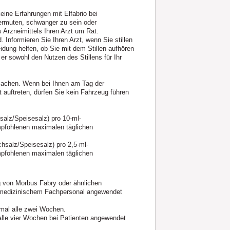
eine Erfahrungen mit Elfabrio bei
ermuten, schwanger zu sein oder
 Arzneimittels Ihren Arzt um Rat.
. Informieren Sie Ihren Arzt, wenn Sie stillen
eidung helfen, ob Sie mit dem Stillen aufhören
er sowohl den Nutzen des Stillens für Ihr
rsachen. Wenn bei Ihnen am Tag der
auftreten, dürfen Sie kein Fahrzeug führen
salz/Speisesalz) pro 10‑ml-
mpfohlenen maximalen täglichen
chsalz/Speisesalz) pro 2,5‑ml-
mpfohlenen maximalen täglichen
ng von Morbus Fabry oder ähnlichen
n medizinischem Fachpersonal angewendet
mal alle zwei Wochen.
alle vier Wochen bei Patienten angewendet