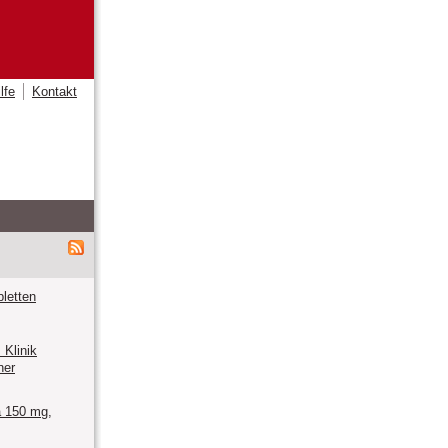
lfe
Kontakt
letten
Klinik
ner
 150 mg,