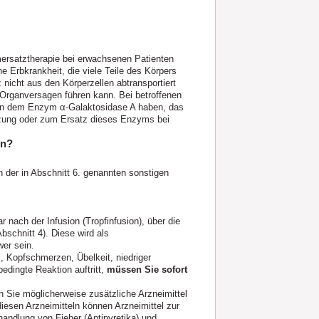
ymersatztherapie bei erwachsenen Patienten
e Erbkrankheit, die viele Teile des Körpers
 nicht aus den Körperzellen abtransportiert
 Organversagen führen kann. Bei betroffenen
g von dem Enzym α‑Galaktosidase A haben, das
gänzung oder zum Ersatz dieses Enzyms bei
en?
n der in Abschnitt 6. genannten sonstigen
 nach der Infusion (Tropfinfusion), über die
bschnitt 4). Diese wird als
er sein.
, Kopfschmerzen, Übelkeit, niedriger
edingte Reaktion auftritt,
müssen Sie sofort
en Sie möglicherweise zusätzliche Arzneimittel
iesen Arzneimitteln können Arzneimittel zur
handlung von Fieber (Antipyretika) und