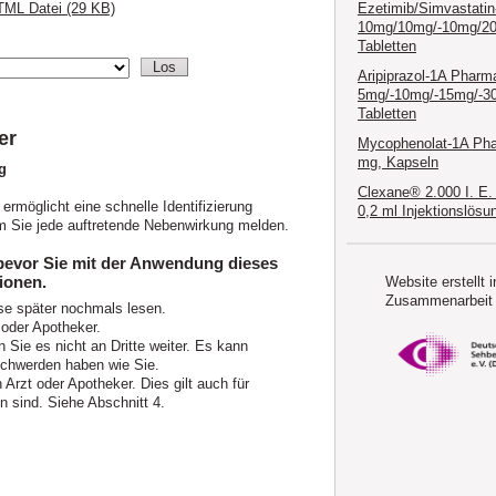
Ezetimib/Simvastati
ML Datei (29 KB)
10mg/10mg/-10mg/2
Tabletten
Aripiprazol-1A Pharm
5mg/-10mg/-15mg/-3
Tabletten
er
Mycophenolat-1A Ph
mg, Kapseln
g
Clexane® 2.000 I. E.
ermöglicht eine schnelle Identifizierung
0,2 ml Injektionslösu
em Sie jede auftretende Nebenwirkung melden.
 bevor Sie mit der Anwendung dieses
ionen.
Website erstellt i
Zusammenarbeit 
se später nochmals lesen.
 oder Apotheker.
 Sie es nicht an Dritte weiter. Es kann
chwerden haben wie Sie.
rzt oder Apotheker. Dies gilt auch für
 sind. Siehe Abschnitt 4.