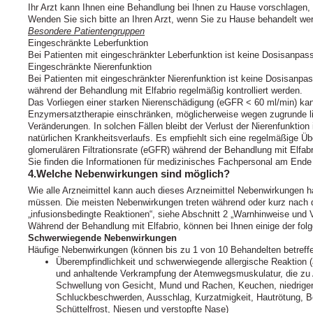
Ihr Arzt kann Ihnen eine Behandlung bei Ihnen zu Hause vorschlagen, s
Wenden Sie sich bitte an Ihren Arzt, wenn Sie zu Hause behandelt w
Besondere Patientengruppen
Eingeschränkte Leberfunktion
Bei Patienten mit eingeschränkter Leberfunktion ist keine Dosisanpass
Eingeschränkte Nierenfunktion
Bei Patienten mit eingeschränkter Nierenfunktion ist keine Dosisanpass
während der Behandlung mit Elfabrio regelmäßig kontrolliert werden.
Das Vorliegen einer starken Nierenschädigung (eGFR < 60 ml/min) kann
Enzymersatztherapie einschränken, möglicherweise wegen zugrunde lie
Veränderungen. In solchen Fällen bleibt der Verlust der Nierenfunktion
natürlichen Krankheitsverlaufs. Es empfiehlt sich eine regelmäßige Ü
glomerulären Filtrationsrate (eGFR) während der Behandlung mit Elfabr
Sie finden die Informationen für medizinisches Fachpersonal am Ende
4.Welche Nebenwirkungen sind möglich?
Wie alle Arzneimittel kann auch dieses Arzneimittel Nebenwirkungen ha
müssen. Die meisten Nebenwirkungen treten während oder kurz nach d
„infusionsbedingte Reaktionen“, siehe Abschnitt 2 „Warnhinweise und
Während der Behandlung mit Elfabrio, können bei Ihnen einige der fol
Schwerwiegende Nebenwirkungen
Häufige Nebenwirkungen (können bis zu 1 von 10 Behandelten betreff
Überempfindlichkeit und schwerwiegende allergische Reaktion
und anhaltende Verkrampfung der Atemwegsmuskulatur, die zu
Schwellung von Gesicht, Mund und Rachen, Keuchen, niedriger
Schluckbeschwerden, Ausschlag, Kurzatmigkeit, Hautrötung, Be
Schüttelfrost, Niesen und verstopfte Nase)