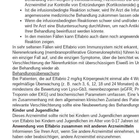
Arzneimittel zur Kontrolle von Entzündungen (Kortikosteroide) 
Ist die infusionsbedingte Reaktion schwer, wird Ihr Arzt die Inf
angemessene medizinische Behandlung zukommen lassen oder 
Wenn die infusionsbedingten Reaktionen schwer sind und/oder d
wird Ihr Arzt eine Blutuntersuchung durchführen, um nach Anti
Ihrer Behandlung beeinflusst werden könnte.
In den meisten Fällen kann Elfabrio auch dann noch angewende
Reaktion zeigen.
In sehr seltenen Fällen wird Elfabrio vom Immunsystem nicht erkannt
Nierenerkrankung (membranoproliferative Glomerulonephritis) führen kan
ein einziger Fall auf, und die einzigen Symptome, über die berichtet 
Verschlechterung der Nierenfunktion mit überschüssigem Eiweiß im 
der Behandlung wieder ab.
Behandlungsüberwachung
Bei Patienten, die auf Elfabrio 2 mg/kg Körpergewicht einmal alle 4 W
regelmäßige Überwachung (z. B. nach 3, 6, 12, 18 und 24 Monaten) du
mindestens die Bewertung von Lyso‑Gb3, nierenbezogenen (eGFR, Pro
Troponin oder EKG) und biochemischen Parametern umfassen. Eine Ve
im Zusammenhang mit dem allgemeinen klinischen Zustand des Patiente
relevante Verschlechterung sollte eine Neubewertung des Behandlun
Kinder und Jugendliche
Dieses Arzneimittel sollte nicht bei Kindern und Jugendlichen angewe
von Elfabrio bei Kindern und Jugendlichen im Alter von 0‑17 Jahren ist
Anwendung von Elfabrio zusammen mit anderen Arzneimitteln
Informieren Sie Ihren Arzt, wenn Sie andere Arzneimittel einnehmen, 
haben oder beabsichtigen, andere Arzneimittel einzunehmen.