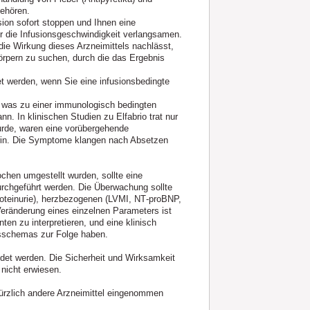
gehören.
usion sofort stoppen und Ihnen eine
die Infusionsgeschwindigkeit verlangsamen.
ie Wirkung dieses Arzneimittels nachlässt,
körpern zu suchen, durch die das Ergebnis
t werden, wenn Sie eine infusionsbedingte
, was zu einer immunologisch bedingten
n. In klinischen Studien zu Elfabrio trat nur
wurde, waren eine vorübergehende
Urin. Die Symptome klangen nach Absetzen
ochen umgestellt wurden, sollte eine
rchgeführt werden. Die Überwachung sollte
teinurie), herzbezogenen (LVMI, NT‑proBNP,
ränderung eines einzelnen Parameters ist
n zu interpretieren, und eine klinisch
gsschemas zur Folge haben.
ndet werden. Die Sicherheit und Wirksamkeit
 nicht erwiesen.
kürzlich andere Arzneimittel eingenommen