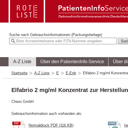
Suche nach
Gebrauchsinformationen (Packungsbeilage)
A-Z Liste
Über den PatientenInfo-Service
Über d
Startseite
A-Z Liste
E
E-Enb
Elfabrio 2 mg/ml Konzentrat
Elfabrio 2 mg/ml Konzentrat zur Herstellu
Chiesi GmbH
Gebrauchsinformation auch vorhanden als:
Normaldruck PDF (116 KB)
he