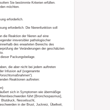
ofern Sie bestimmte Kriterien erfüllen.
erden möchten.
ung erforderlich.
ung erforderlich. Die Nierenfunktion soll
 die Reaktion der Nieren auf eine
gender irreversibler pathologischer
 innerhalb des erwarteten Bereichs des
berprüfung der Veränderungen der geschätzten
io.
 dieser Packungsbeilage.
ben, die aber nicht bei jedem auftreten
er Infusion auf (sogenannte
 Vorsichtsmaßnahmen“).
genden Reaktionen auftreten:
en)
 (äußert sich in Symptomen wie übermäßige
 Atembeschwerden führt [Bronchospasmus],
 Blutdruck, Nesselsucht,
schwerden in der Brust, Juckreiz, Übelkeit,