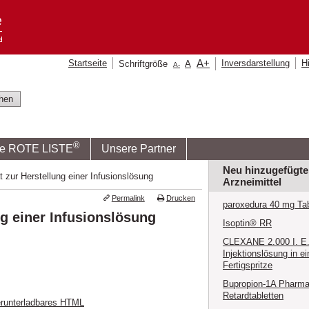
A
+
Startseite
Inversdarstellung
Hi
Schriftgröße
A
A
-
®
ie ROTE LISTE
Unsere Partner
Neu hinzugefügte
 zur Herstellung einer Infusionslösung
Arzneimittel
Permalink
Drucken
paroxedura 40 mg Tab
ng einer Infusionslösung
Isoptin® RR
CLEXANE 2.000 I. E. 
Injektionslösung in ei
Fertigspritze
Bupropion-1A Pharma
Retardtabletten
runterladbares HTML