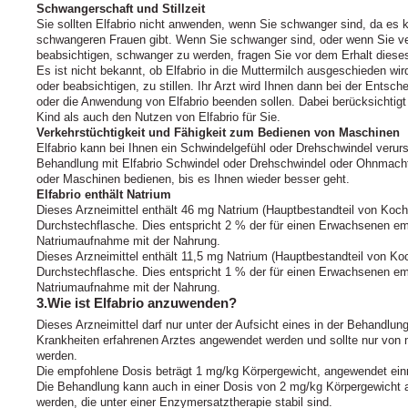
Schwangerschaft und Stillzeit
Sie sollten Elfabrio nicht anwenden, wenn Sie schwanger sind, da es k
schwangeren Frauen gibt. Wenn Sie schwanger sind, oder wenn Sie v
beabsichtigen, schwanger zu werden, fragen Sie vor dem Erhalt dieses
Es ist nicht bekannt, ob Elfabrio in die Muttermilch ausgeschieden wird
oder beabsichtigen, zu stillen. Ihr Arzt wird Ihnen dann bei der Entsch
oder die Anwendung von Elfabrio beenden sollen. Dabei berücksichtigt 
Kind als auch den Nutzen von Elfabrio für Sie.
Verkehrstüchtigkeit und Fähigkeit zum Bedienen von Maschinen
Elfabrio kann bei Ihnen ein Schwindelgefühl oder Drehschwindel veru
Behandlung mit Elfabrio Schwindel oder Drehschwindel oder Ohnmacht 
oder Maschinen bedienen, bis es Ihnen wieder besser geht.
Elfabrio enthält Natrium
Dieses Arzneimittel enthält 46 mg Natrium (Hauptbestandteil von Koch
Durchstechflasche. Dies entspricht 2 % der für einen Erwachsenen e
Natriumaufnahme mit der Nahrung.
Dieses Arzneimittel enthält 11,5 mg Natrium (Hauptbestandteil von Ko
Durchstechflasche. Dies entspricht 1 % der für einen Erwachsenen e
Natriumaufnahme mit der Nahrung.
3.Wie ist Elfabrio anzuwenden?
Dieses Arzneimittel darf nur unter der Aufsicht eines in der Behandlu
Krankheiten erfahrenen Arztes angewendet werden und sollte nur vo
werden.
Die empfohlene Dosis beträgt 1 mg/kg Körpergewicht, angewendet ein
Die Behandlung kann auch in einer Dosis von 2 mg/kg Körpergewicht 
werden, die unter einer Enzymersatztherapie stabil sind.