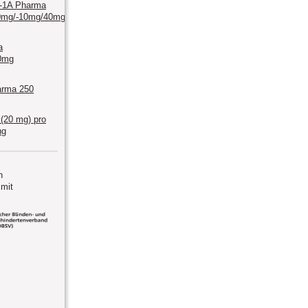
n-1A Pharma
0mg/-10mg/40mg/-10mg/80mg
a
0mg
arma 250
 (20 mg) pro
ng
n
mit