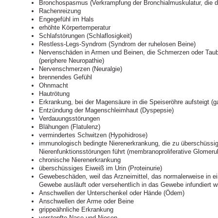
Bronchospasmus (Verkrampfung der Bronchialmuskulatur, die d
Rachenreizung
Engegefühl im Hals
erhöhte Körpertemperatur
Schlafstörungen (Schlaflosigkeit)
Restless-Legs-Syndrom (Syndrom der ruhelosen Beine)
Nervenschäden in Armen und Beinen, die Schmerzen oder Taubh
(periphere Neuropathie)
Nervenschmerzen (Neuralgie)
brennendes Gefühl
Ohnmacht
Hautrötung
Erkrankung, bei der Magensäure in die Speiseröhre aufsteigt (
Entzündung der Magenschleimhaut (Dyspepsie)
Verdauungsstörungen
Blähungen (Flatulenz)
vermindertes Schwitzen (Hypohidrose)
immunologisch bedingte Nierenerkrankung, die zu überschüssi
Nierenfunktionsstörungen führt (membranoproliferative Glomerul
chronische Nierenerkrankung
überschüssiges Eiweiß im Urin (Proteinurie)
Gewebeschäden, weil das Arzneimittel, das normalerweise in ein
Gewebe ausläuft oder versehentlich in das Gewebe infundiert wir
Anschwellen der Unterschenkel oder Hände (Ödem)
Anschwellen der Arme oder Beine
grippeähnliche Erkrankung
verstopfte Nase und Niesen