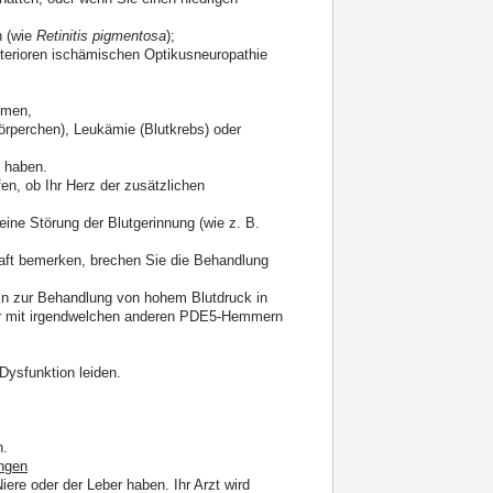
n (wie
Retinitis pigmentosa
);
anterioren ischämischen Optikusneuropathie
hmen,
örperchen), Leukämie (Blutkrebs) oder
t haben.
fen, ob Ihr Herz der zusätzlichen
ne Störung der Blutgerinnung (wie z. B.
raft bemerken, brechen Sie die Behandlung
tteln zur Behandlung von hohem Blutdruck in
der mit irgendwelchen anderen PDE5-Hemmern
 Dysfunktion leiden.
n.
ungen
Niere oder der Leber haben. Ihr Arzt wird