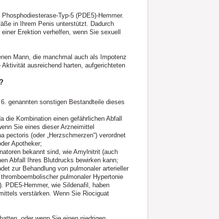
ung Phosphodiesterase-Typ-5 (PDE5)-Hemmer.
fäße in Ihrem Penis unterstützt. Dadurch
u einer Erektion verhelfen, wenn Sie sexuell
hsenen Mann, die manchmal auch als Impotenz
 Aktivität ausreichend harten, aufgerichteten
?
t 6. genannten sonstigen Bestandteile dieses
a die Kombination einen gefährlichen Abfall
enn Sie eines dieser Arzneimittel
a pectoris (oder „Herzschmerzen“) verordnet
oder Apotheker;
atoren bekannt sind, wie Amylnitrit (auch
en Abfall Ihres Blutdrucks bewirken kann;
det zur Behandlung von pulmonaler arterieller
er thromboembolischer pulmonaler Hypertonie
ln). PDE5-Hemmer, wie Sildenafil, haben
mittels verstärken. Wenn Sie Riociguat
hatten, oder wenn Sie einen niedrigen