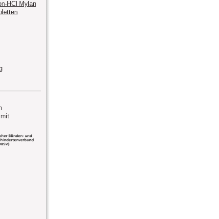
on-HCl Mylan
letten
g
n
mit