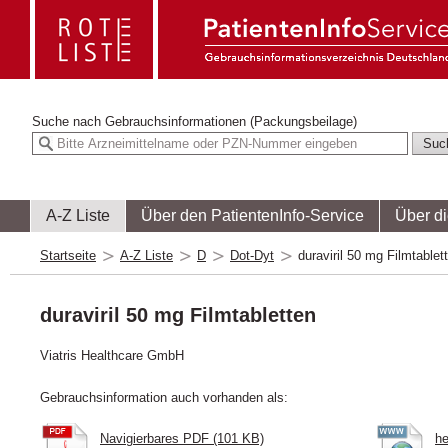
Suche nach
Gebrauchsinformationen (Packungsbeilage)
A-Z Liste
Über den PatientenInfo-Service
Über d
Startseite
A-Z Liste
D
Dot-Dyt
duraviril 50 mg Filmtablet
duraviril 50 mg Filmtabletten
Viatris Healthcare GmbH
Gebrauchsinformation auch vorhanden als:
Navigierbares PDF (101 KB)
he