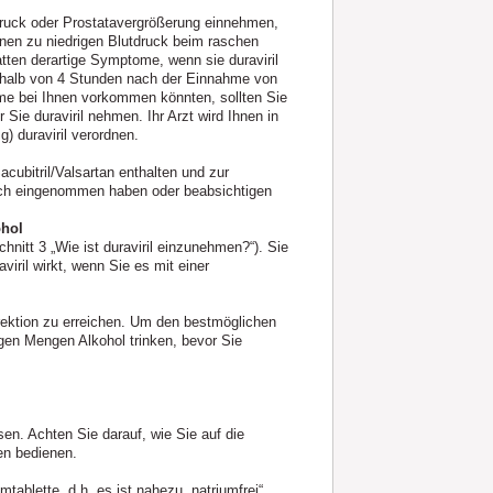
druck oder Prostatavergrößerung einnehmen,
en zu niedrigen Blutdruck beim raschen
tten derartige Symptome, wenn sie duraviril
halb von 4 Stunden nach der Einnahme von
tome bei Ihnen vorkommen könnten, sollten Sie
Sie duraviril nehmen. Ihr Arzt wird Ihnen in
) duraviril verordnen.
acubitril/Valsartan enthalten und zur
ich eingenommen haben oder beabsichtigen
ohol
nitt 3 „Wie ist duraviril einzunehmen?“). Sie
viril wirkt, wenn Sie es mit einer
rektion zu erreichen. Um den bestmöglichen
igen Mengen Alkohol trinken, bevor Sie
n. Achten Sie darauf, wie Sie auf die
en bedienen.
tablette, d.h. es ist nahezu „natriumfrei“.