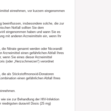
zneimittel einnehmen, vor kurzem eingenommen
ig beeinflussen, insbesondere solche, die zur
schen Notfall sollten Sie dem
aviril eingenommen haben und wann Sie es
g mit anderen Arzneimitteln ein, wenn Ihr
, die Nitrate genannt werden oder Nicorandil
r Arzneimittel einen gefährlichen Abfall Ihres
, wenn Sie eines dieser Arzneimittel
oris (oder „Herzschmerzen“) verordnet
, die als Stickstoffmonoxid-Donatoren
ombination einen gefährlichen Abfall Ihres
 einnehmen.
wie sie zur Behandlung der HIV-Infektion
 niedrigsten duraviril Dosis (25 mg)