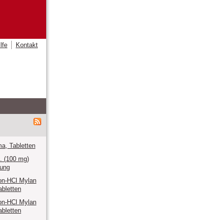
lfe
Kontakt
a, Tabletten
. (100 mg)
sung
on-HCl Mylan
bletten
on-HCl Mylan
bletten