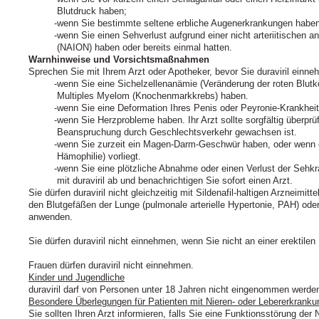
Blutdruck haben;
wenn Sie bestimmte seltene erbliche Augenerkrankungen habe
wenn Sie einen Sehverlust aufgrund einer nicht arteriitischen 
(NAION) haben oder bereits einmal hatten.
Warnhinweise und Vorsichtsmaßnahmen
Sprechen Sie mit Ihrem Arzt oder Apotheker, bevor Sie duraviril einne
wenn Sie eine Sichelzellenanämie (Veränderung der roten Blutk
Multiples Myelom (Knochenmarkkrebs) haben.
wenn Sie eine Deformation Ihres Penis oder Peyronie-Krankhei
wenn Sie Herzprobleme haben. Ihr Arzt sollte sorgfältig überprü
Beanspruchung durch Geschlechtsverkehr gewachsen ist.
wenn Sie zurzeit ein Magen-Darm-Geschwür haben, oder wenn ei
Hämophilie) vorliegt.
wenn Sie eine plötzliche Abnahme oder einen Verlust der Sehk
mit duraviril ab und benachrichtigen Sie sofort einen Arzt.
Sie dürfen duraviril nicht gleichzeitig mit Sildenafil-haltigen Arzneimi
den Blutgefäßen der Lunge (pulmonale arterielle Hypertonie, PAH) o
anwenden.
Sie dürfen duraviril nicht einnehmen, wenn Sie nicht an einer erektilen
Frauen dürfen duraviril nicht einnehmen.
Kinder und Jugendliche
duraviril darf von Personen unter 18 Jahren nicht eingenommen werde
Besondere Überlegungen für Patienten mit Nieren- oder Lebererkrank
Sie sollten Ihren Arzt informieren, falls Sie eine Funktionsstörung der 