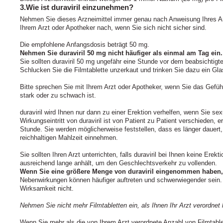
3.Wie ist duraviril einzunehmen?
Nehmen Sie dieses Arzneimittel immer genau nach Anweisung Ihres Ar
Ihrem Arzt oder Apotheker nach, wenn Sie sich nicht sicher sind.
Die empfohlene Anfangsdosis beträgt 50 mg.
Nehmen Sie duraviril 50 mg nicht häufiger als einmal am Tag ein.
Sie sollten duraviril 50 mg ungefähr eine Stunde vor dem beabsichti
Schlucken Sie die Filmtablette unzerkaut und trinken Sie dazu ein Gl
Bitte sprechen Sie mit Ihrem Arzt oder Apotheker, wenn Sie das Gefühl
stark oder zu schwach ist.
duraviril wird Ihnen nur dann zu einer Erektion verhelfen, wenn Sie se
Wirkungseintritt von duraviril ist von Patient zu Patient verschieden, er
Stunde. Sie werden möglicherweise feststellen, dass es länger dauert, b
reichhaltigen Mahlzeit einnehmen.
Sie sollten Ihren Arzt unterrichten, falls duraviril bei Ihnen keine Erekt
ausreichend lange anhält, um den Geschlechtsverkehr zu vollenden.
Wenn Sie eine größere Menge von duraviril eingenommen haben, a
Nebenwirkungen können häufiger auftreten und schwerwiegender sein
Wirksamkeit nicht.
Nehmen Sie nicht mehr Filmtabletten ein, als Ihnen Ihr Arzt verordnet 
Wenn Sie mehr als die von Ihrem Arzt verordnete Anzahl von Filmtab