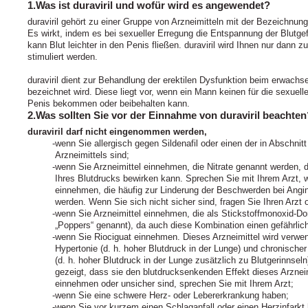
1.Was ist duraviril und wofür wird es angewendet?
duraviril gehört zu einer Gruppe von Arzneimitteln mit der Bezeichn
Es wirkt, indem es bei sexueller Erregung die Entspannung der Blutge
kann Blut leichter in den Penis fließen. duraviril wird Ihnen nur dann z
stimuliert werden.
duraviril dient zur Behandlung der erektilen Dysfunktion beim erwac
bezeichnet wird. Diese liegt vor, wenn ein Mann keinen für die sexuelle
Penis bekommen oder beibehalten kann.
2.Was sollten Sie vor der Einnahme von duraviril beachten
duraviril darf nicht eingenommen werden,
wenn Sie allergisch gegen Sildenafil oder einen der in Abschnit
Arzneimittels sind;
wenn Sie Arzneimittel einnehmen, die Nitrate genannt werden, d
Ihres Blutdrucks bewirken kann. Sprechen Sie mit Ihrem Arzt, w
einnehmen, die häufig zur Linderung der Beschwerden bei Angin
werden. Wenn Sie sich nicht sicher sind, fragen Sie Ihren Arzt 
wenn Sie Arzneimittel einnehmen, die als Stickstoffmonoxid-Don
„Poppers“ genannt), da auch diese Kombination einen gefährlich
wenn Sie Riociguat einnehmen. Dieses Arzneimittel wird verwen
Hypertonie (d. h. hoher Blutdruck in der Lunge) und chronisch
(d. h. hoher Blutdruck in der Lunge zusätzlich zu Blutgerinnse
gezeigt, dass sie den blutdrucksenkenden Effekt dieses Arznei
einnehmen oder unsicher sind, sprechen Sie mit Ihrem Arzt;
wenn Sie eine schwere Herz- oder Lebererkrankung haben;
wenn Sie vor kurzem einen Schlaganfall oder einen Herzinfarkt 