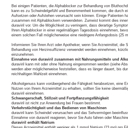
Bei einigen Patienten, die Alphablocker zur Behandlung von Bluthoch
kann es zu Schwindelgefühl und Benommenheit kommen, die durch ein
Aufsetzen oder Aufstehen verursacht sein können. Einige Patienten ha
zusammen mit Alphablockern verwendeten. Zumeist kommt dies inner
duraviril vor. Um die Möglichkeit zu verringern, dass derartige Symp
Ihren Alphablocker in einer regelmäßigen Tagesdosis einnehmen, bevor 
einem solchen Fall möglicherweise eine niedrigere Anfangsdosis (25 mg
Informieren Sie Ihren Arzt oder Apotheker, wenn Sie Arzneimittel, die S
Behandlung von Herzinsuffizienz verwendet werden einnehmen, kürzl
einzunehmen.
Einnahme von duraviril zusammen mit Nahrungsmitteln und Alk
duraviril kann mit oder ohne Nahrung eingenommen werden (siehe Absch
werden aber möglicherweise feststellen, dass es länger dauert, bis dura
reichhaltigen Mahlzeit einnehmen.
Alkoholgenuss kann vorübergehend die Fähigkeit herabsetzen, eine E
Nutzen von Ihrem Arzneimittel zu erhalten, sollten Sie keine übermäß
duraviril einnehmen.
Schwangerschaft, Stillzeit und Fortpflanzungsfähigkeit
duraviril ist nicht zur Anwendung bei Frauen bestimmt.
Verkehrstüchtigkeit und das Bedienen von Maschinen
duraviril kann Schwindel verursachen und das Sehvermögen beeinflusse
Einnahme von duraviril reagieren, bevor Sie Auto fahren oder Maschin
duraviril enthält Natrium
Dieses Arzneimittel enthält weniger als 1 mmol Natrium (23 mg) pro Film