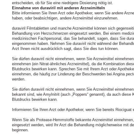
entscheiden, ob für Sie eine niedrigere Dosierung nötig ist.
Einnahme von duraviril mit anderen Arzneimitteln
Bitte informieren Sie Ihren Arzt oder Apotheker, wenn Sie andere Ar
haben, oder beabsichtigen, andere Arzneimittel einzunehmen.
duraviril Filmtabletten und manche Arzneimittel können sich gegenseit
Behandlung von Herzschmerzen eingesetzt werden. Bei einem medizini
medizinischen Fachpersonal, das Sie behandelt, sagen, dass Sie dur
eingenommen haben. Nehmen Sie duraviril nicht während der Behandlun
Arzt Ihnen nicht ausdrücklich sagt, dass Sie dies tun können.
Sie dürfen duraviril nicht einnehmen, wenn Sie Arzneimittel einnehmen
einnehmen (ein Nitrat-ähnliches Arzneimittel), da die Kombination diese
Blutdrucks bewirken kann. Sprechen Sie mit Ihrem Arzt oder Apotheker
einnehmen, die häufig zur Linderung der Beschwerden bei Angina pect
werden.
Sie dürfen duraviril nicht einnehmen, wenn Sie Arzneimittel einnehmen
bekannt sind, wie Amylnitrit (auch „Poppers“ genannt), da auch diese K
Blutdrucks bewirken kann.
Informieren Sie Ihren Arzt oder Apotheker, wenn Sie bereits Riociguat
Wenn Sie als Protease-Hemmstoffe bekannte Arzneimittel einnehmen, 
eingesetzt werden, wird Ihr Arzt die Behandlung möglicherweise mit der
beginnen.