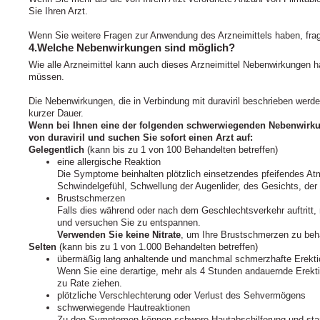
Sie Ihren Arzt.
Wenn Sie weitere Fragen zur Anwendung des Arzneimittels haben, frag
4.Welche Nebenwirkungen sind möglich?
Wie alle Arzneimittel kann auch dieses Arzneimittel Nebenwirkungen ha
müssen.
Die Nebenwirkungen, die in Verbindung mit duraviril beschrieben werde
kurzer Dauer.
Wenn bei Ihnen eine der folgenden schwerwiegenden Nebenwirkun
von duraviril und suchen Sie sofort einen Arzt auf:
Gelegentlich
(kann bis zu 1 von 100 Behandelten betreffen)
eine allergische Reaktion
Die Symptome beinhalten plötzlich einsetzendes pfeifendes At
Schwindelgefühl, Schwellung der Augenlider, des Gesichts, de
Brustschmerzen
Falls dies während oder nach dem Geschlechtsverkehr auftritt,
und versuchen Sie zu entspannen.
Verwenden Sie keine Nitrate
, um Ihre Brustschmerzen zu beh
Selten
(kann bis zu 1 von 1.000 Behandelten betreffen)
übermäßig lang anhaltende und manchmal schmerzhafte Erekt
Wenn Sie eine derartige, mehr als 4 Stunden andauernde Erekt
zu Rate ziehen.
plötzliche Verschlechterung oder Verlust des Sehvermögens
schwerwiegende Hautreaktionen
Zu den Symptomen können schwere Hautabschilferung und star