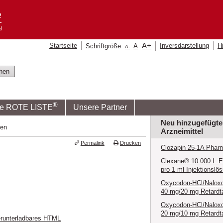
A
+
Startseite
Inversdarstellung
Hi
Schriftgröße
A
A
-
®
ie ROTE LISTE
Unsere Partner
Neu hinzugefügte
ten
Arzneimittel
Permalink
Drucken
Clozapin 25-1A Pharm
Clexane® 10.000 I. E
pro 1 ml Injektionslö
Oxycodon-HCl/Nalox
40 mg/20 mg Retardta
Oxycodon-HCl/Nalox
20 mg/10 mg Retardta
runterladbares HTML