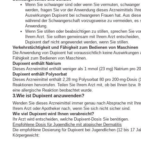
Wenn Sie schwanger sind oder wenn Sie vermuten, schwanger z
werden, fragen Sie vor der Anwendung dieses Arzneimittels Ihre
Auswirkungen Dupixent bei schwangeren Frauen hat. Aus dies
während der Schwangerschaft vorzugsweise zu vermeiden, es sei
Anwendung.
Wenn Sie stillen oder beabsichtigen zu stillen, sprechen Sie v
Ihrem Arzt. Sie sollten gemeinsam mit Ihrem Arzt entscheiden, 
Dupixent darf nicht angewendet werden, wenn Sie stillen.
Verkehrstüchtigkeit und Fähigkeit zum Bedienen von Maschinen
Die Anwendung von Dupixent hat voraussichtlich keine Auswirkungen au
Fähigkeit zum Bedienen von Maschinen.
Dupixent enthält Natrium
Dieses Arzneimittel enthält weniger als 1 mmol (23 mg) Natrium pro 200
Dupixent enthält Polysorbat
Dieses Arzneimittel enthält 2,28 mg Polysorbat 80 pro 200-mg-Dosis (
Reaktionen hervorrufen. Teilen Sie Ihrem Arzt mit, ob bei Ihnen bzw. 
eine allergische Reaktion beobachtet wurde.
3.Wie ist Dupixent anzuwenden?
Wenden Sie dieses Arzneimittel immer genau nach Absprache mit Ihre
Ihrem Arzt oder Apotheker nach, wenn Sie sich nicht sicher sind.
Wie viel Dupixent wird Ihnen verabreicht?
Ihr Arzt wird entscheiden, welche Dupixent-Dosis Sie benötigen.
Empfohlene Dosis für Jugendliche mit atopischer Dermatitis
Die empfohlene Dosierung für Dupixent bei Jugendlichen (12 bis 17 Jah
Körpergewicht: