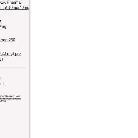
n-1A Pharma
0mg/-10mg/40mg/-10mg/80mg
a
0mg
arma 250
 (20 mg) pro
ng
n
mit