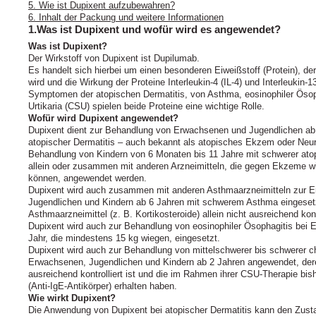
5. Wie ist Dupixent aufzubewahren?
6. Inhalt der Packung und weitere Informationen
1.Was ist Dupixent und wofür wird es angewendet?
Was ist Dupixent?
Der Wirkstoff von Dupixent ist Dupilumab.
Es handelt sich hierbei um einen besonderen Eiweißstoff (Protein), de
wird und die Wirkung der Proteine Interleukin‑4 (IL‑4) und Interleukin‑1
Symptomen der atopischen Dermatitis, von Asthma, eosinophiler Ösop
Urtikaria (CSU) spielen beide Proteine eine wichtige Rolle.
Wofür wird Dupixent angewendet?
Dupixent dient zur Behandlung von Erwachsenen und Jugendlichen ab 
atopischer Dermatitis – auch bekannt als atopisches Ekzem oder Neur
Behandlung von Kindern von 6 Monaten bis 11 Jahre mit schwerer atop
allein oder zusammen mit anderen Arzneimitteln, die gegen Ekzeme wir
können, angewendet werden.
Dupixent wird auch zusammen mit anderen Asthmaarzneimitteln zur E
Jugendlichen und Kindern ab 6 Jahren mit schwerem Asthma eingesetz
Asthmaarzneimittel (z. B. Kortikosteroide) allein nicht ausreichend kontr
Dupixent wird auch zur Behandlung von eosinophiler Ösophagitis bei
Jahr, die mindestens 15 kg wiegen, eingesetzt.
Dupixent wird auch zur Behandlung von mittelschwerer bis schwerer ch
Erwachsenen, Jugendlichen und Kindern ab 2 Jahren angewendet, dere
ausreichend kontrolliert ist und die im Rahmen ihrer CSU-Therapie bi
(Anti-IgE-Antikörper) erhalten haben.
Wie wirkt Dupixent?
Die Anwendung von Dupixent bei atopischer Dermatitis kann den Zusta