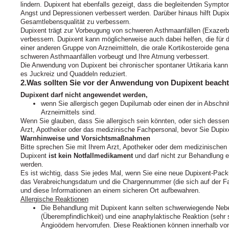
lindern. Dupixent hat ebenfalls gezeigt, dass die begleitenden Sympt
Angst und Depressionen verbessert werden. Darüber hinaus hilft Dupix
Gesamtlebensqualität zu verbessern.
Dupixent trägt zur Vorbeugung von schweren Asthmaanfällen (Exazerb
verbessern. Dupixent kann möglicherweise auch dabei helfen, die für d
einer anderen Gruppe von Arzneimitteln, die orale Kortikosteroide gen
schweren Asthmaanfällen vorbeugt und Ihre Atmung verbessert.
Die Anwendung von Dupixent bei chronischer spontaner Urtikaria kann
es Juckreiz und Quaddeln reduziert.
2.Was sollten Sie vor der Anwendung von Dupixent beach
Dupixent darf nicht angewendet werden,
wenn Sie allergisch gegen Dupilumab oder einen der in Abschni
Arzneimittels sind.
Wenn Sie glauben, dass Sie allergisch sein könnten, oder sich dessen 
Arzt, Apotheker oder das medizinische Fachpersonal, bevor Sie Dupi
Warnhinweise und Vorsichtsmaßnahmen
Bitte sprechen Sie mit Ihrem Arzt, Apotheker oder dem medizinische
Dupixent
ist kein Notfallmedikament
und darf nicht zur Behandlung 
werden.
Es ist wichtig, dass Sie jedes Mal, wenn Sie eine neue Dupixent-Pack
das Verabreichungsdatum und die Chargennummer (die sich auf der Falt
und diese Informationen an einem sicheren Ort aufbewahren.
Allergische Reaktionen
Die Behandlung mit Dupixent kann selten schwerwiegende Nebe
(Überempfindlichkeit) und eine anaphylaktische Reaktion (sehr 
Angioödem hervorrufen. Diese Reaktionen können innerhalb von