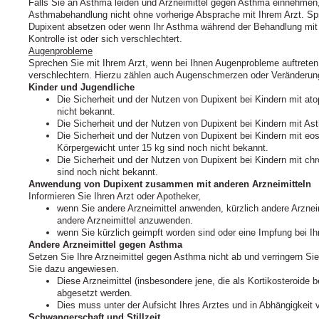
Falls Sie an Asthma leiden und Arzneimittel gegen Asthma einnehmen
Asthmabehandlung nicht ohne vorherige Absprache mit Ihrem Arzt. Spr
Dupixent absetzen oder wenn Ihr Asthma während der Behandlung mit d
Kontrolle ist oder sich verschlechtert.
Augenprobleme
Sprechen Sie mit Ihrem Arzt, wenn bei Ihnen Augenprobleme auftrete
verschlechtern. Hierzu zählen auch Augenschmerzen oder Veränderu
Kinder und Jugendliche
Die Sicherheit und der Nutzen von Dupixent bei Kindern mit ato
nicht bekannt.
Die Sicherheit und der Nutzen von Dupixent bei Kindern mit As
Die Sicherheit und der Nutzen von Dupixent bei Kindern mit eos
Körpergewicht unter 15 kg sind noch nicht bekannt.
Die Sicherheit und der Nutzen von Dupixent bei Kindern mit chr
sind noch nicht bekannt.
Anwendung von Dupixent zusammen mit anderen Arzneimitteln
Informieren Sie Ihren Arzt oder Apotheker,
wenn Sie andere Arzneimittel anwenden, kürzlich andere Arznei
andere Arzneimittel anzuwenden.
wenn Sie kürzlich geimpft worden sind oder eine Impfung bei Ih
Andere Arzneimittel gegen Asthma
Setzen Sie Ihre Arzneimittel gegen Asthma nicht ab und verringern Sie 
Sie dazu angewiesen.
Diese Arzneimittel (insbesondere jene, die als Kortikosteroide
abgesetzt werden.
Dies muss unter der Aufsicht Ihres Arztes und in Abhängigkeit
Schwangerschaft und Stillzeit