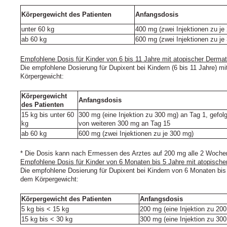
Körpergewicht des Patienten
Anfangsdosis
unter 60 kg
400 mg (zwei Injektionen zu je
ab 60 kg
600 mg (zwei Injektionen zu je
Empfohlene Dosis für Kinder von 6 bis 11 Jahre mit atopischer Dermati
Die empfohlene Dosierung für Dupixent bei Kindern (6 bis 11 Jahre) mi
Körpergewicht:
Körpergewicht
Anfangsdosis
des Patienten
15 kg bis unter 60
300 mg (eine Injektion zu 300 mg) an Tag 1, gefolg
kg
von weiteren 300 mg an Tag 15
ab 60 kg
600 mg (zwei Injektionen zu je 300 mg)
* Die Dosis kann nach Ermessen des Arztes auf 200 mg alle 2 Woche
Empfohlene Dosis für Kinder von 6 Monaten bis 5 Jahre mit atopischer
Die empfohlene Dosierung für Dupixent bei Kindern von 6 Monaten bis 5
dem Körpergewicht:
Körpergewicht des Patienten
Anfangsdosis
5 kg bis < 15 kg
200 mg (eine Injektion zu 20
15 kg bis < 30 kg
300 mg (eine Injektion zu 30