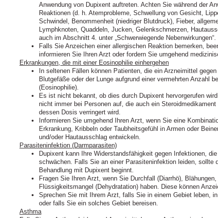
Anwendung von Dupixent auftreten. Achten Sie während der An
Reaktionen (d. h. Atemprobleme, Schwellung von Gesicht, Li
Schwindel, Benommenheit (niedriger Blutdruck), Fieber, allgem
Lymphknoten, Quaddeln, Jucken, Gelenkschmerzen, Hautausschl
auch im Abschnitt 4. unter „Schwerwiegende Nebenwirkungen“.
Falls Sie Anzeichen einer allergischen Reaktion bemerken, be
informieren Sie Ihren Arzt oder fordern Sie umgehend medizinis
Erkrankungen, die mit einer Eosinophilie einhergehen
In seltenen Fällen können Patienten, die ein Arzneimittel gege
Blutgefäße oder der Lunge aufgrund einer vermehrten Anzahl b
(Eosinophilie).
Es ist nicht bekannt, ob dies durch Dupixent hervorgerufen wird.
nicht immer bei Personen auf, die auch ein Steroidmedikament
dessen Dosis verringert wird.
Informieren Sie umgehend Ihren Arzt, wenn Sie eine Kombinat
Erkrankung, Kribbeln oder Taubheitsgefühl in Armen oder Bein
und/oder Hautausschlag entwickeln.
Parasiteninfektion (Darmparasiten)
Dupixent kann Ihre Widerstandsfähigkeit gegen Infektionen, die
schwächen. Falls Sie an einer Parasiteninfektion leiden, sollte
Behandlung mit Dupixent beginnt.
Fragen Sie Ihren Arzt, wenn Sie Durchfall (Diarrhö), Blähunge
Flüssigkeitsmangel (Dehydratation) haben. Diese können Anzeic
Sprechen Sie mit Ihrem Arzt, falls Sie in einem Gebiet leben, 
oder falls Sie ein solches Gebiet bereisen.
Asthma