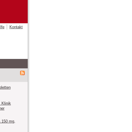
lfe
Kontakt
letten
Klinik
ner
 150 mg,