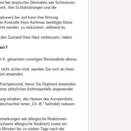
ome bei atopischer Dermatitis wie Schmerzen,
ent, Ihre Schlafstörungen und die
ationen) bei und kann Ihre Atmung
ie Kontrolle Ihres Asthmas benötigte Dosis
annt werden, zu reduzieren, während es
 den Zustand Ihrer Haut verbessern, indem
ten?
tt 6. genannten sonstigen Bestandteile dieses
nicht sicher sind, wenden Sie sich an Ihren
xent anwenden.
n Fachpersonal, bevor Sie Dupixent anwenden:
eines plötzlichen Asthmaanfalls angewendet
ung erhalten, den Namen des Arzneimittels,
schachtel hinter „Ch.‑B.“ befindet) notieren
nwirkungen wie allergische Reaktionen
schwere allergische Reaktion) sowie ein
 Minuten bis zu sieben Tage nach der