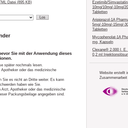
Ezetimib/Simvastati
TML Datei (895 KB)
10mg/10mg/-10mg/2
Tabletten
Aripiprazol-1A Pharm
5mg/-10mg/-15mg/-3
Tabletten
nder
Mycophenolat-1A Ph
mg, Kapseln
Clexane® 2.000 I. E.
 bevor Sie mit der Anwendung dieses
0,2 ml Injektionslösu
ionen.
se später nochmals lesen.
, Apotheker oder das medizinische
Website erstellt i
Zusammenarbeit 
 Sie es nicht an Dritte weiter. Es kann
chwerden haben wie Sie.
Arzt, Apotheker oder das medizinische
 dieser Packungsbeilage angegeben sind.