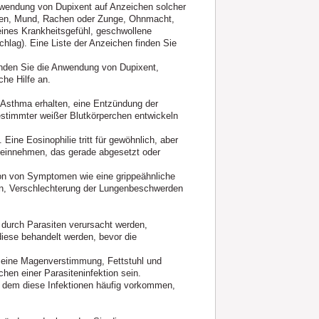
wendung von Dupixent auf Anzeichen solcher
ppen, Mund, Rachen oder Zunge, Ohnmacht,
eines Krankheitsgefühl, geschwollene
ag). Eine Liste der Anzeichen finden Sie
enden Sie die Anwendung von Dupixent,
che Hilfe an.
n Asthma erhalten, eine Entzündung der
estimmter weißer Blutkörperchen entwickeln
 Eine Eosinophilie tritt für gewöhnlich, aber
 einnehmen, das gerade abgesetzt oder
ion von Symptomen wie eine grippeähnliche
en, Verschlechterung der Lungenbeschwerden
 durch Parasiten verursacht werden,
 diese behandelt werden, bevor die
n, eine Magenverstimmung, Fettstuhl und
hen einer Parasiteninfektion sein.
in dem diese Infektionen häufig vorkommen,