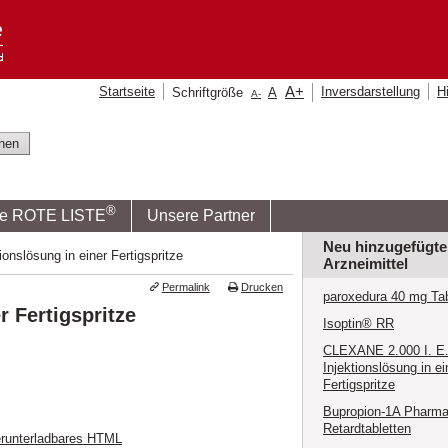
A
+
Startseite
Inversdarstellung
Hi
Schriftgröße
A
A
-
®
ie ROTE LISTE
Unsere Partner
Neu hinzugefügte
nslösung in einer Fertigspritze
Arzneimittel
Permalink
Drucken
paroxedura 40 mg Tab
 Fertigspritze
Isoptin® RR
CLEXANE 2.000 I. E. 
Injektionslösung in ei
Fertigspritze
Bupropion-1A Pharma
Retardtabletten
runterladbares HTML