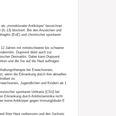
r als „monoklonaler Antikörper“ bezeichnet
3 (IL‑13) blockiert. Bei den Anzeichen und
hagitis (EoE) und chronischer spontaner
12 Jahren mit mittelschwerer bis schwerer
odermitis. Dupixent dient auch zur
ischer Dermatitis. Dabei kann Dupixent
ken und die Sie auf die Haut auftragen
rhaltungstherapie bei Erwachsenen,
t, wenn die Erkrankung durch ihre aktuellen
olliert ist.
 Erwachsenen, Jugendlichen und Kindern ab 1
ronischer spontaner Urtikaria (CSU) bei
n Erkrankung durch Antihistaminika nicht
sher keine Antikörper gegen Immunglobulin E
nd Ihrer Haut verbessern und den Juckreiz