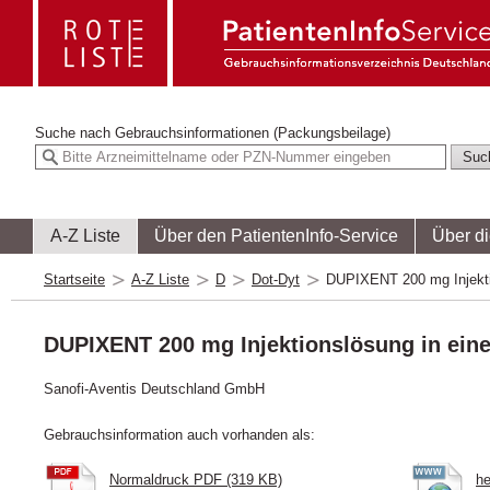
Suche nach
Gebrauchsinformationen (Packungsbeilage)
A-Z Liste
Über den PatientenInfo-Service
Über d
Startseite
A-Z Liste
D
Dot-Dyt
DUPIXENT 200 mg Injektio
DUPIXENT 200 mg Injektionslösung in einer
Sanofi-Aventis Deutschland GmbH
Gebrauchsinformation auch vorhanden als:
Normaldruck PDF (319 KB)
he