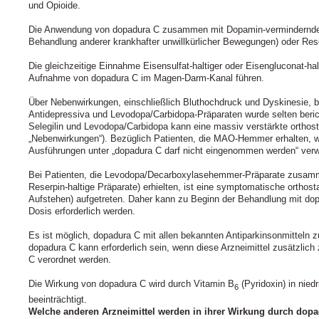
und Opioide.
Die Anwendung von dopadura C zusammen mit Dopamin-vermindernden A
Behandlung anderer krankhafter unwillkürlicher Bewegungen) oder Rese
Die gleichzeitige Einnahme Eisensulfat-haltiger oder Eisengluconat-hal
Aufnahme von dopadura C im Magen-Darm-Kanal führen.
Über Nebenwirkungen, einschließlich Bluthochdruck und Dyskinesie, be
Antidepressiva und Levodopa/Carbidopa-Präparaten wurde selten berich
Selegilin und Levodopa/Carbidopa kann eine massiv verstärkte orthost
„Nebenwirkungen“). Bezüglich Patienten, die MAO-Hemmer erhalten, w
Ausführungen unter „dopadura C darf nicht eingenommen werden“ verw
Bei Patienten, die Levodopa/Decarboxylasehemmer-Präparate zusamm
Reserpin-haltige Präparate) erhielten, ist eine symptomatische orthost
Aufstehen) aufgetreten. Daher kann zu Beginn der Behandlung mit dop
Dosis erforderlich werden.
Es ist möglich, dopadura C mit allen bekannten Antiparkinsonmitteln
dopadura C kann erforderlich sein, wenn diese Arzneimittel zusätzlic
C verordnet werden.
Die Wirkung von dopadura C wird durch Vitamin B
(Pyridoxin) in nie
6
beeinträchtigt.
Welche anderen Arzneimittel werden in ihrer Wirkung durch dopa