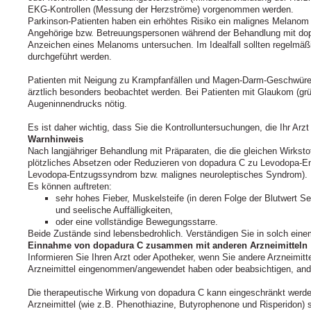
EKG-Kontrollen (Messung der Herzströme) vorgenommen werden.
Parkinson-Patienten haben ein erhöhtes Risiko ein malignes Melanom 
Angehörige bzw. Betreuungspersonen während der Behandlung mit dop
Anzeichen eines Melanoms untersuchen. Im Idealfall sollten regelmä
durchgeführt werden.
Patienten mit Neigung zu Krampfanfällen und Magen-Darm-Geschwüren 
ärztlich besonders beobachtet werden. Bei Patienten mit Glaukom (gr
Augeninnendrucks nötig.
Es ist daher wichtig, dass Sie die Kontrolluntersuchungen, die Ihr Arzt
Warnhinweis
Nach langjähriger Behandlung mit Präparaten, die die gleichen Wirksto
plötzliches Absetzen oder Reduzieren von dopadura C zu Levodopa-E
Levodopa-Entzugssyndrom bzw. malignes neuroleptisches Syndrom).
Es können auftreten:
sehr hohes Fieber, Muskelsteife (in deren Folge der Blutwert 
und seelische Auffälligkeiten,
oder eine vollständige Bewegungsstarre.
Beide Zustände sind lebensbedrohlich. Verständigen Sie in solch einem 
Einnahme von dopadura C zusammen mit anderen Arzneimitteln
Informieren Sie Ihren Arzt oder Apotheker, wenn Sie andere Arzneimit
Arzneimittel eingenommen/angewendet haben oder beabsichtigen, and
Die therapeutische Wirkung von dopadura C kann eingeschränkt werd
Arzneimittel (wie z.B. Phenothiazine, Butyrophenone und Risperidon) 