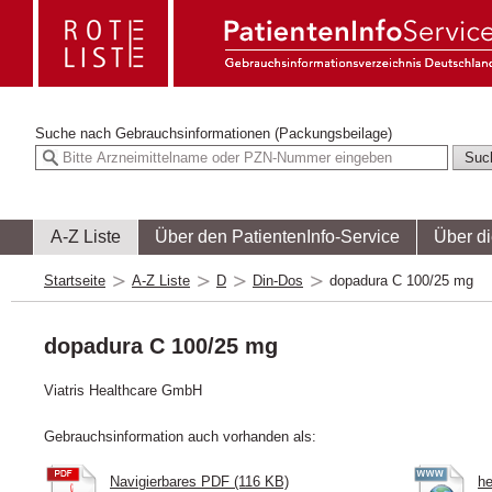
Suche nach
Gebrauchsinformationen (Packungsbeilage)
A-Z Liste
Über den PatientenInfo-Service
Über d
Startseite
A-Z Liste
D
Din-Dos
dopadura C 100/25 mg
dopadura C 100/25 mg
Viatris Healthcare GmbH
Gebrauchsinformation auch vorhanden als:
Navigierbares PDF (116 KB)
he