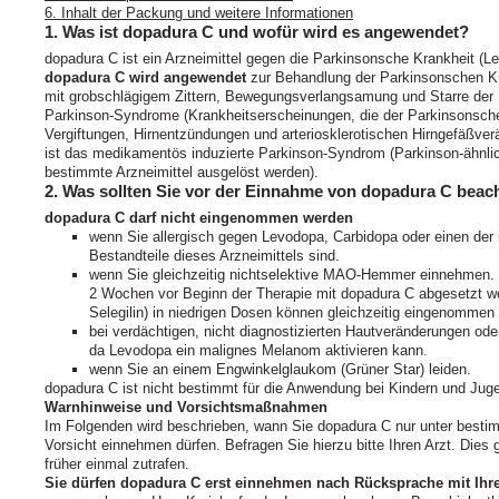
6. Inhalt der Packung und weitere Informationen
1. Was ist dopadura C und wofür wird es angewendet?
dopadura C ist ein Arzneimittel gegen die Parkinsonsche Krankheit 
dopadura C wird angewendet
zur Behandlung der Parkinsonschen Kr
mit grobschlägigem Zittern, Bewegungs­ver­langsamung und Starre de
Parkinson-Syndrome (Krankheitser­scheinungen, die der Parkinsonschen
Vergiftungen, Hirn­ent­zündungen und arteriosklerotischen Hirngefäßv
ist das medikamentös induzierte Parkinson-Syndrom (Parkin­son-ähnli
bestimmte Arzneimittel ausgelöst werden).
2. Was sollten Sie vor der Einnahme von dopadura C beac
dopadura C darf nicht eingenommen werden
wenn Sie allergisch gegen Levodopa, Carbidopa oder einen der 
Bestandteile dieses Arzneimittels sind.
wenn Sie gleichzeitig nichtselektive MAO‑Hemmer einnehme
2 Wochen vor Beginn der Therapie mit dopadura C abgesetzt 
Selegilin) in niedrigen Dosen können gleichzeitig eingenommen
bei verdächtigen, nicht diagnostizierten Hautveränderungen 
da Levodopa ein malignes Melanom aktivieren kann.
wenn Sie an einem Engwinkelglaukom (Grüner Star) leiden.
dopadura C ist nicht bestimmt für die Anwendung bei Kindern und Juge
Warnhinweise und Vorsichtsmaßnahmen
Im Folgenden wird beschrieben, wann Sie dopadura C nur unter besti
Vorsicht einnehmen dürfen. Befragen Sie hierzu bitte Ihren Arzt. Dies
früher einmal zutrafen.
Sie dürfen dopadura C erst einnehmen nach Rücksprache mit Ihr