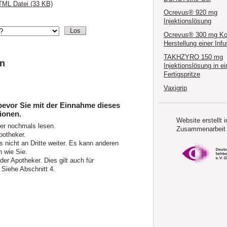
ML Datei (33 KB)
Ocrevus® 920 mg
Injektionslösung
Ocrevus® 300 mg Kon
Herstellung einer Inf
TAKHZYRO 150 mg
en
Injektionslösung in ei
Fertigspritze
Vaxigrip
bevor Sie mit der Einnahme dieses
ionen.
Website erstellt i
ter nochmals lesen.
Zusammenarbeit 
potheker.
 nicht an Dritte weiter. Es kann anderen
 wie Sie.
r Apotheker. Dies gilt auch für
 Siehe Abschnitt 4.