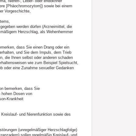
ma, Nieren-, Leber- oder endokriner
iere [Phäochromozytom]) sowie bei einem
er Vorgeschichte,
stems,
gegeben werden dürfen (Arzneimittel, die
regelmäßigem Herzschlag, als Wehenhemmer
bemerken, dass Sie einen Drang oder ein
verhalten, und Sie dem Impuls, dem Trieb
n, die Ihnen selbst oder anderen schaden
rhaltensweisen wie zum Beispiel Spielsucht,
eb oder eine Zunahme sexueller Gedanken
son bemerken, dass Sie
h hohen Dosen von
son-Krankheit
Kreislauf- und Nierenfunktion sowie des
sstörungen (unregelmäßiger Herzschlagfolge)
ranzadern) sollen regelmäßig Kreislauf- und