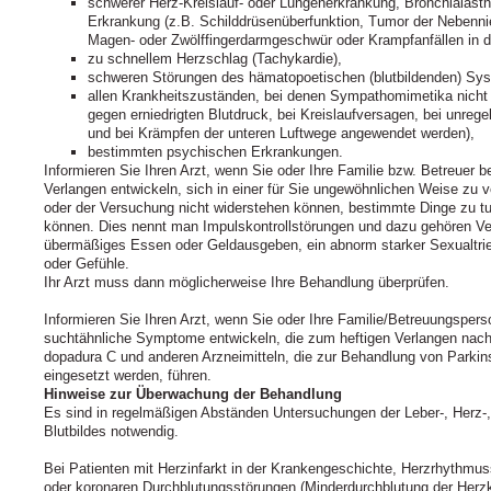
schwerer Herz-Kreislauf- oder Lungenerkrankung, Bronchialasth
Erkrankung (z.B. Schilddrüsenüberfunktion, Tumor der Nebenn
Magen- oder Zwölffingerdarmgeschwür oder Krampfanfällen in d
zu schnellem Herzschlag (Tachykardie),
schweren Störungen des hämatopoetischen (blutbildenden) Sy
allen Krankheitszuständen, bei denen Sympathomi­me­tika nicht 
gegen erniedrigten Blutdruck, bei Kreislaufversagen, bei un
und bei Krämpfen der unteren Luftwege angewendet werden),
bestimmten psychischen Erkrankungen.
Informieren Sie Ihren Arzt, wenn Sie oder Ihre Familie bzw. Betreuer 
Verlangen entwickeln, sich in einer für Sie ungewöhnlichen Weise zu 
oder der Versuchung nicht widerstehen können, bestimmte Dinge zu tu
können. Dies nennt man Impulskontrollstörungen und dazu gehören Ve
übermäßiges Essen oder Geldausgeben, ein abnorm starker Sexualtri
oder Gefühle.
Ihr Arzt muss dann möglicherweise Ihre Behandlung überprüfen.
Informieren Sie Ihren Arzt, wenn Sie oder Ihre Familie/Betreuungsper
suchtähnliche Symptome entwickeln, die zum heftigen Verlangen nac
dopadura C und anderen Arzneimitteln, die zur Behandlung von Parkin
eingesetzt werden, führen.
Hinweise zur Überwachung der Behandlung
Es sind in regelmäßigen Abständen Untersuchungen der Leber-, Herz-, 
Blutbildes notwendig.
Bei Patienten mit Herzinfarkt in der Krankengeschichte, Herzrhythmu
oder koronaren Durchblutungsstörungen (Minderdurchblutung der Herzk