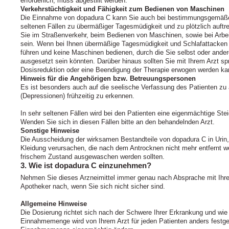
erforderlich, muss abgestillt werden.
Verkehrstüchtigkeit und Fähigkeit zum Bedienen von Maschinen
Die Einnahme von dopadura C kann Sie auch bei bestimmungsgemäß
seltenen Fällen zu übermäßiger Tagesmüdigkeit und zu plötzlich auft
Sie im Straßenverkehr, beim Bedienen von Maschinen, sowie bei Arbei
sein. Wenn bei Ihnen übermäßige Tagesmüdigkeit und Schlafattacken a
führen und keine Maschinen bedienen, durch die Sie selbst oder and
ausgesetzt sein könnten. Darüber hinaus sollten Sie mit Ihrem Arzt spr
Dosisreduktion oder eine Beendigung der Therapie erwogen werden ka
Hinweis für die Angehörigen bzw. Betreuungspersonen
Es ist besonders auch auf die seelische Verfassung des Patienten zu
(Depressionen) frühzeitig zu erkennen.
In sehr seltenen Fällen wird bei den Patienten eine eigenmächtige S
Wenden Sie sich in diesen Fällen bitte an den behandelnden Arzt.
Sonstige Hinweise
Die Ausscheidung der wirksamen Bestandteile von dopadura C in Urin
Kleidung verursachen, die nach dem Antrocknen nicht mehr entfernt w
frischem Zustand ausgewaschen werden sollten.
3. Wie ist dopadura C einzunehmen?
Nehmen Sie dieses Arzneimittel immer genau nach Absprache mit Ihrem
Apotheker nach, wenn Sie sich nicht sicher sind.
Allgemeine Hinweise
Die Dosierung richtet sich nach der Schwere Ihrer Erkrankung und wie
Einnahmemenge wird von Ihrem Arzt für jeden Patienten anders festgele