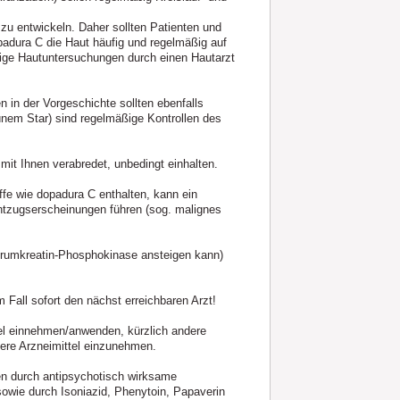
zu entwickeln. Daher sollten Patienten und
adura C die Haut häufig und regelmäßig auf
ßige Hautuntersuchungen durch einen Hautarzt
in der Vorgeschichte sollten ebenfalls
ünem Star) sind regelmäßige Kontrollen des
 mit Ihnen verabredet, unbedingt einhalten.
ffe wie dopadura C enthalten, kann ein
ntzugserscheinungen führen (sog. malignes
Serumkreatin-Phosphokinase ansteigen kann)
Fall sofort den nächst erreich­baren Arzt!
tel einnehmen/anwenden, kürzlich andere
ere Arzneimittel einzunehmen.
en durch antipsychotisch wirksame
sowie durch Isoniazid, Phenytoin, Papaverin