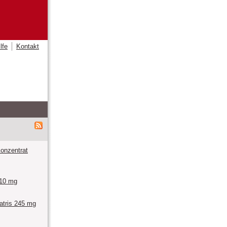
lfe
Kontakt
nzentrat
/10 mg
iatris 245 mg