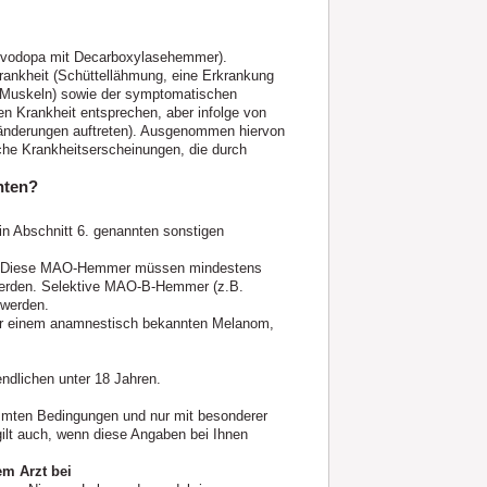
(Levodopa mit Decarboxylasehemmer).
ankheit (Schüttellähmung, eine Er­krankung
r Muskeln) sowie der symptomatischen
 Krankheit ent­sprechen, aber infolge von
er­änderungen auftreten). Ausgenommen hiervon
che Krankheitserscheinungen, die durch
hten?
in Abschnitt 6. genannten sonstigen
n. Diese MAO‑Hemmer müssen mindestens
werden. Selektive MAO‑B-Hemmer (z.B.
 werden.
oder einem anamnestisch bekannten Melanom,
ndlichen unter 18 Jahren.
mmten Bedingungen und nur mit besonderer
 gilt auch, wenn diese Angaben bei Ihnen
em Arzt bei