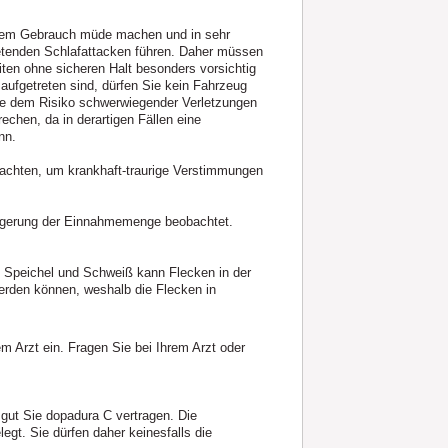
em Gebrauch müde machen und in sehr
retenden Schlafattacken führen. Daher müssen
ten ohne sicheren Halt besonders vorsichtig
ufgetreten sind, dürfen Sie kein Fahrzeug
ere dem Risiko schwerwiegender Verletzungen
echen, da in derartigen Fällen eine
nn.
 achten, um krankhaft-traurige Verstimmungen
teigerung der Einnahmemenge beobachtet.
, Speichel und Schweiß kann Flecken in der
erden können, weshalb die Flecken in
 Arzt ein. Fragen Sie bei Ihrem Arzt oder
 gut Sie dopadura C vertragen. Die
gt. Sie dürfen daher keinesfalls die