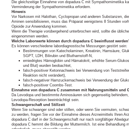
Die gleichzeitige Einnahme von dopadura C mit Sympathomimetika ka
Verminderung der Sympathomimetika erfordern.
Hinweis
Vor Narkosen mit Halothan, Cyclopropan und anderen Substanzen, d
Aminen sensibilisieren, muss das Präparat wenigstens 8 Stunden vorhe
Opioide zur Anwendung kommen.
Wenn die Therapie vorübergehend unterbrochen wird, sollte die üblich
eingenommen werden.
Welche Laborwerte können durch dopadura C beeinflusst werden
Es können verschiedene labordiagnostische Messungen gestört sein:
Bestimmungen von Katecholaminen, Kreatinin, Harnsäure, Glu
SGPT, LDH, Bilirubin und Blutharnstoff-N,
erniedrigtes Hämoglobin und Hämatokrit, erhöhte Serum-Glukos
und Blut) wurden beobachtet,
falsch-positiver Ketonnachweis bei Verwendung von Teststreife
Reaktion nicht verändert),
falsch-negativer Harnzuckernachweis bei Verwendung der Glu
falsch-positiver Coombs-Test.
Einnahme von dopadura C zusammen mit Nahrungsmitteln und G
Da Levodopa und bestimmte Aminosäuren sich gegenseitig behindern, 
Levodopa-Resorption beeinträchtigt sein.
Schwangerschaft und Stillzeit
Wenn Sie schwanger sind oder stillen, oder wenn Sie vermuten, schw
zu werden, fragen Sie vor der Einnahme dieses Arzneimittels Ihren Ar
dopadura C darf in der Schwangerschaft nur nach sorgfältiger Abwägu
dopadura C hemmt die Bildung der Muttermilch. Ist eine Behandlung mi