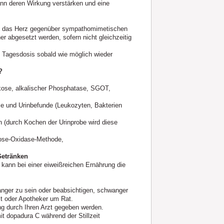
nn deren Wirkung verstärken und eine
ie das Herz gegenüber sympathomimetischen
r abgesetzt werden, sofern nicht gleichzeitig
e Tagesdosis sobald wie möglich wieder
?
kose, alkalischer Phosphatase, SGOT,
e und Urinbefunde (Leukozyten, Bakterien
n (durch Kochen der Urinprobe wird diese
kose-Oxidase-Methode,
etränken
kann bei einer eiweißreichen Ernährung die
anger zu sein oder beabsichtigen, schwanger
zt oder Apotheker um Rat.
ng durch Ihren Arzt gegeben werden.
t dopadura C während der Stillzeit