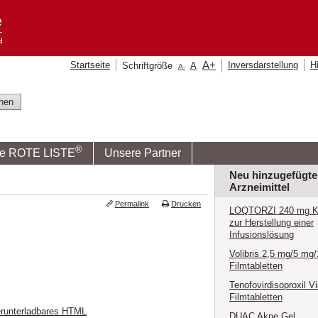
A
+
Startseite
Inversdarstellung
Hi
Schriftgröße
A
A
-
®
ie ROTE LISTE
Unsere Partner
Neu hinzugefügte
Arzneimittel
Permalink
Drucken
LOQTORZI 240 mg Ko
zur Herstellung einer
Infusionslösung
Volibris 2,5 mg/5 mg
Filmtabletten
Tenofovirdisoproxil V
Filmtabletten
runterladbares HTML
DUAC Akne Gel