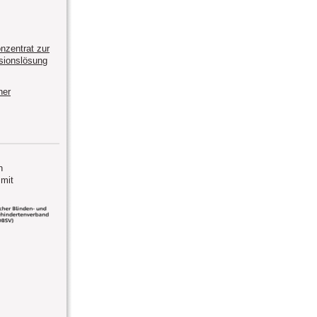
zentrat zur
usionslösung
ner
n
mit