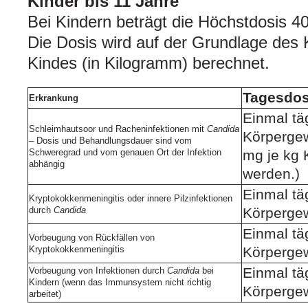
Kinder bis 11 Jahre
Bei Kindern beträgt die Höchstdosis 4
Die Dosis wird auf der Grundlage des
Kindes (in Kilogramm) berechnet.
Tagesdos
Erkrankung
Einmal tä
Schleimhautsoor und Racheninfektionen mit
Candida
Körpergew
– Dosis und Behandlungsdauer sind vom
Schweregrad und vom genauen Ort der Infektion
mg je kg 
abhängig
werden.)
Einmal tä
Kryptokokkenmeningitis oder innere Pilzinfektionen
durch
Candida
Körpergew
Einmal tä
Vorbeugung von Rückfällen von
Kryptokokkenmeningitis
Körpergew
Einmal tä
Vorbeugung von Infektionen durch
Candida
bei
Kindern (wenn das Immunsystem nicht richtig
Körpergew
arbeitet)