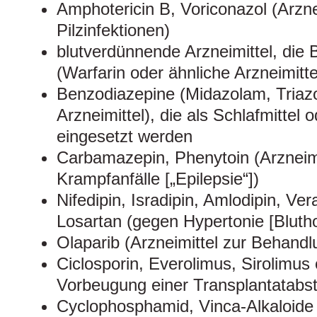
Amphotericin B, Voriconazol (Arzne
Pilzinfektionen)
blutverdünnende Arzneimittel, die 
(Warfarin oder ähnliche Arzneimitte
Benzodiazepine (Midazolam, Triaz
Arzneimittel), die als Schlafmittel
eingesetzt werden
Carbamazepin, Phenytoin (Arzneim
Krampfanfälle [„Epilepsie“])
Nifedipin, Isradipin, Amlodipin, Ve
Losartan (gegen Hypertonie [Bluth
Olaparib (Arzneimittel zur Behandl
Ciclosporin, Everolimus, Sirolimus
Vorbeugung einer Transplantatabs
Cyclophosphamid, Vinca-Alkaloide (