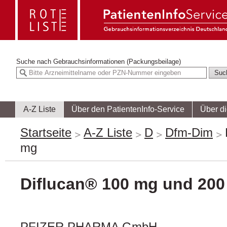
Suche nach
Gebrauchsinformationen (Packungsbeilage)
A-Z Liste
Über den PatientenInfo-Service
Über d
Startseite
A-Z Liste
D
Dfm-Dim
mg
Diflucan® 100 mg und 20
PFIZER PHARMA GmbH