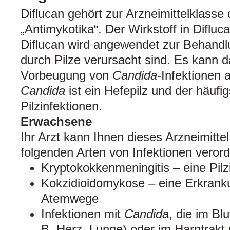
Diflucan gehört zur Arzneimittelklass
„Antimykotika“. Der Wirkstoff in Difluca
Diflucan wird angewendet zur Behandlu
durch Pilze verursacht sind. Es kann 
Vorbeugung von
Candida
-Infektionen
Candida
ist ein Hefepilz und der häufi
Pilzinfektionen.
Erwachsene
Ihr Arzt kann Ihnen dieses Arzneimitte
folgenden Arten von Infektionen veror
Kryptokokkenmeningitis – eine Pilz
Kokzidioidomykose – eine Erkrank
Atemwege
Infektionen mit
Candida
, die im Bl
B. Herz, Lunge) oder im Harntrakt