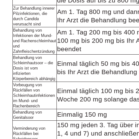
die Dosis auf bis zu 800 mg
Zur Behandlung innerer
Am 1. Tag 800 mg und dann
Pilzinfektionen, die
durch
Candida
Ihr Arzt die Behandlung be
verursacht sind
Behandlung von
Am 1. Tag 200 mg bis 400 
Infektionen der Mund-
100 mg bis 200 mg bis Ihr 
und Rachenschleimhaut
und
beendet
Zahnfleischentzündung
Behandlung von
Einmal täglich 50 mg bis 4
Schleimhautsoor – die
Dosis ist vom
bis Ihr Arzt die Behandlung
infizierten
Körperbereich abhängig
Vorbeugung von
Einmal täglich 100 mg bis 
Rückfällen von
Schleimhautinfektionen
Woche 200 mg solange das I
im Mund- und
Rachenbereich
Behandlung von
Einmalig 150 mg
Genitalsoor
150 mg jeden 3. Tag über 
Verminderung von
1, 4 und 7) und anschließen
Rückfällen bei
Scheidensoor