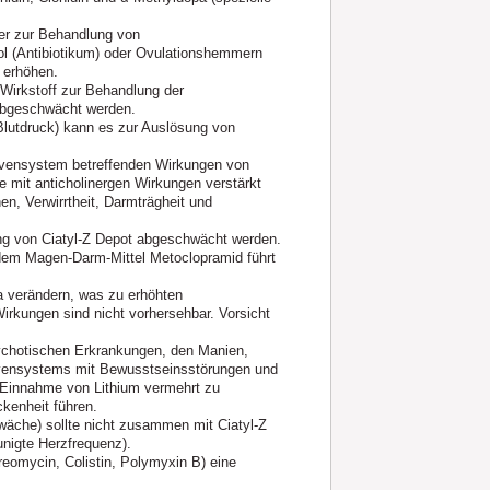
ker zur Behandlung von
l (Antibiotikum) oder Ovulationshemmern
 erhöhen.
Wirkstoff zur Behandlung der
abgeschwächt werden.
 Blutdruck) kann es zur Auslösung von
ervensystem betreffenden Wirkungen von
 mit anticholinergen Wirkungen verstärkt
 Verwirrtheit, Darmträgheit und
ung von Ciatyl‑Z Depot abgeschwächt werden.
 dem Magen-Darm-Mittel Metoclopramid führt
a verändern, was zu erhöhten
irkungen sind nicht vorhersehbar. Vorsicht
sychotischen Erkrankungen, den Manien,
rvensystems mit Bewusstseinsstörungen und
 Einnahme von Lithium vermehrt zu
kenheit führen.
hwäche) sollte nicht zusammen mit Ciatyl‑Z
unigte Herzfrequenz).
preomycin, Colistin, Polymyxin B) eine