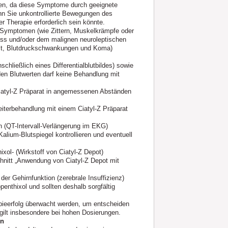
en, da diese Symptome durch geeignete
enn Sie unkontrollierte Bewegungen des
 Therapie erforderlich sein könnte.
Symptomen (wie Zittern, Muskelkrämpfe oder
uss und/oder dem malignen neuroleptischen
heit, Blutdruckschwankungen und Koma)
schließlich eines Differentialblutbildes) sowie
den Blutwerten darf keine Behandlung mit
Ciatyl‑Z Präparat in angemessenen Abständen
iterbehandlung mit einem Ciatyl‑Z Präparat
 (QT-Intervall-Verlängerung im EKG)
Kalium-Blutspiegel kontrollieren und eventuell
xol- (Wirkstoff von Ciatyl‑Z Depot)
hnitt „Anwendung von Ciatyl-Z Depot mit
er Gehirnfunktion (zerebrale Insuffizienz)
enthixol und sollten deshalb sorgfältig
apieerfolg überwacht werden, um entscheiden
 gilt insbesondere bei hohen Dosierungen.
en