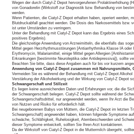
Wegen der durch Ciatyl‑Z Depot hervorgerufenen Prolaktinerhöhung (
von Gonadorelin (Wirkstoff zur Diagnostik bzw. Behandlung von bes
werden.
Wenn Patienten, die Ciatyl‑Z Depot erhalten haben, operiert werden, m
Blutdruckabfall geachtet werden. Die Dosis des Narkosemittels bzw. 
ist unter Umständen zu verringern.
Unter der Behandlung mit Ciatyl‑Z Depot kann das Ergebnis eines Schw
positives Ergebnis).
Die gleichzeitige Anwendung von Arzneimitteln, die ebenfalls das soge
Mittel gegen Herzrhythmusstörungen [Antiarrhythmika Klasse IA oder II
Erythromycin, Malariamittel, einige Mittel gegen Allergien [Antihistam
Erkrankungen [bestimmte Neuroleptika oder Antidepressiva]), sollte v
Beachten Sie bitte, dass diese Angaben auch für bis vor kurzem ange
Anwendung von Ciatyl-Z Depot zusammen mit Nahrungsmitteln, 
Vermeiden Sie es während der Behandlung mit Ciatyl‑Z Depot Alkohol 
Verstärkung der Alkoholwirkung und der Wirkung von Ciatyl‑Z Depot s
Schwangerschaft und Stillzeit
Es liegen keine ausreichenden Daten und Erfahrungen vor, die die Sic
der Schwangerschaft belegen. Ciatyl‑Z Depot sollte während der Schw
Schwangerschaftsdrittel, nur angewendet werden, wenn Ihr Arzt die Be
von Nutzen und Risiko für erforderlich hält.
Bei neugeborenen Babys von Müttern, die Ciatyl-Z Depot im letzten Tr
Schwangerschaft) angewendet haben, können folgende Symptome auftret
schwäche, Schläfrigkeit, Ruhelosigkeit, Atembeschwerden und Schwier
dieser Symptome entwickelt, sollten Sie Ihren Arzt kontaktieren.
Da der Wirkstoff von Ciatyl‑Z Depot in die Muttermilch übergeht, sollt