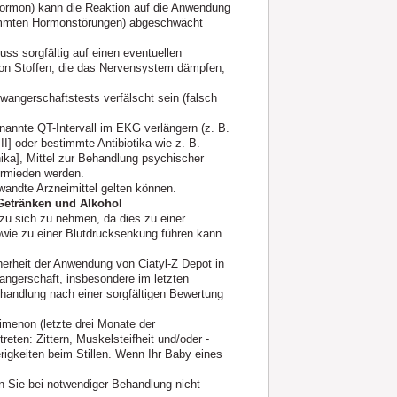
Hormon) kann die Reaktion auf die Anwendung
timmten Hormonstörungen) abgeschwächt
uss sorgfältig auf einen eventuellen
von Stoffen, die das Nervensystem dämpfen,
angerschaftstests verfälscht sein (falsch
nannte QT-Intervall im EKG verlängern (z. B.
I] oder bestimmte Antibiotika wie z. B.
inika], Mittel zur Behandlung psychischer
ermieden werden.
wandte Arzneimittel gelten können.
Getränken und Alkohol
zu sich zu nehmen, da dies zu einer
owie zu einer Blutdrucksenkung führen kann.
herheit der Anwendung von Ciatyl‑Z Depot in
angerschaft, insbesondere im letzten
handlung nach einer sorgfältigen Bewertung
imenon (letzte drei Monate der
en: Zittern, Muskelsteifheit und/oder -
igkeiten beim Stillen. Wenn Ihr Baby eines
en Sie bei notwendiger Behandlung nicht