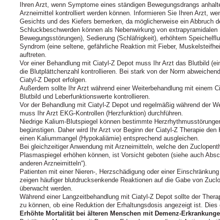
Ihren Arzt, wenn Symptome eines ständigen Bewegungsdrangs anhalt
Arzneimittel kontrolliert werden können. Informieren Sie Ihren Arzt, w
Gesichts und des Kiefers bemerken, da möglicherweise ein Abbruch der
Schluckbeschwerden können als Nebenwirkung von extrapyramidalen 
Bewegungsstörungen), Sedierung (Schläfrigkeit), erhöhtem Speichelfl
Syndrom (eine seltene, gefährliche Reaktion mit Fieber, Muskelsteif
auftreten.
Vor einer Behandlung mit Ciatyl‑Z Depot muss Ihr Arzt das Blutbild (ein
die Blutplättchenzahl kontrollieren. Bei stark von der Norm abweichen
Ciatyl‑Z Depot erfolgen.
Außerdem sollte Ihr Arzt während einer Weiterbehandlung mit einem 
Blutbild und Leberfunktionswerte kontrollieren.
Vor der Behandlung mit Ciatyl‑Z Depot und regelmäßig während der We
muss Ihr Arzt EKG-Kontrollen (Herzfunktion) durchführen.
Niedrige Kalium-Blutspiegel können bestimmte Herzrhythmusstörungen
begünstigen. Daher wird Ihr Arzt vor Beginn der Ciatyl‑Z Therapie den 
einen Kaliummangel (Hypokaliämie) entsprechend ausgleichen.
Bei gleichzeitiger Anwendung mit Arzneimitteln, welche den Zuclopenthi
Plasmaspiegel erhöhen können, ist Vorsicht geboten (siehe auch Absc
anderen Arzneimitteln“).
Patienten mit einer Nieren-, Herzschädigung oder einer Einschränkung d
zeigen häufiger blutdrucksenkende Reaktionen auf die Gabe von Zuclop
überwacht werden.
Während einer Langzeitbehandlung mit Ciatyl‑Z Depot sollte der Ther
zu können, ob eine Reduktion der Erhaltungsdosis angezeigt ist. Dies
Erhöhte Mortalität bei älteren Menschen mit Demenz-Erkrankung