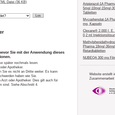
ML Datei (36 KB)
Aripiprazol-1A Pharm
5mg/-10mg/-15mg/-3
Tabletten
Mycophenolat-1A Ph
mg, Kapseln
Clexane® 2.000 I. E.
er
0,2 ml Injektionslösu
Methylphenidathydroc
Pharma 18mg/-36mg
Retardtabletten
 bevor Sie mit der Anwendung dieses
ionen.
NUBEQA 300 mg Film
se später nochmals lesen.
 oder Apotheker.
 Sie es nicht an Dritte weiter. Es kann
Website erstellt i
chwerden haben wie Sie.
Zusammenarbeit 
rzt oder Apotheker. Dies gilt auch für
 sind. Siehe Abschnitt 4.