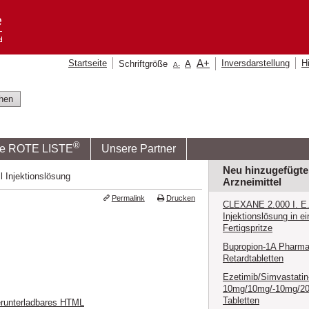
A
+
Startseite
Inversdarstellung
Hi
Schriftgröße
A
A
-
®
ie ROTE LISTE
Unsere Partner
Neu hinzugefügte
 Injektionslösung
Arzneimittel
Permalink
Drucken
CLEXANE 2.000 I. E. 
Injektionslösung in ei
Fertigspritze
Bupropion-1A Pharma
Retardtabletten
Ezetimib/Simvastati
10mg/10mg/-10mg/2
Tabletten
runterladbares HTML