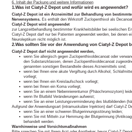
6. Inhalt der Packung und weitere Informationen
1.Was ist Ciatyl-Z Depot und wofür wird es angewendet?
Ciatyl‑Z Depot ist ein Arzneimittel zur Behandlung von bestimmt
Nervensystems.
Es enthält den Wirkstoff Zuclopenthixol als Decanoa
Ciatyl‑Z Depot wird angewendet
zur Langzeitbehandlung bestimmter Krankheitsbilder bei seelischen 
Ciatyl‑Z Depot darf nur bei Patienten angewendet werden, bei denen e
Neuroleptikum nicht möglich ist.
2.Was sollten Sie vor der Anwendung von Ciatyl-Z Depot 
Ciatyl‑Z Depot darf nicht angewendet werden,
wenn Sie allergisch gegen Zuclopenthixoldecanoat oder verwan
den Substanzklassen, denen Zuclopenthixoldecanoat zugeordnet 
genannten sonstigen Bestandteile dieses Arzneimittels sind;
wenn bei Ihnen eine akute Vergiftung durch Alkohol, Schlafmi
vorliegt;
wenn bei Ihnen ein Kreislaufschock vorliegt;
wenn bei Ihnen ein Koma vorliegt;
wenn Sie an einem Nebennierentumor (Phäochromozytom) leid
wenn Ihr Blutbild Veränderungen aufweist;
wenn Sie an einer Leistungsverminderung des blutbildenden (h
Aufgrund der Anwendungsart (intramuskuläre Injektion) darf Ciatyl‑Z 
wenn Sie an einer schweren Blutgerinnungsstörung leiden;
wenn Sie mit Mitteln zur Hemmung der Blutgerinnung (Antikoag
behandelt werden.
Warnhinweise und Vorsichtsmaßnahmen
Bitte sprechen Sie mit Ihrem Arzt oder Apotheker, bevor Ciatyl-Z Depo