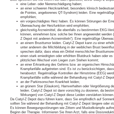
eine Leber- oder Nierenschädigung haben;
an einer schweren Herzkrankheit, besonders klinisch bedeuts
de Pointes, angeborenes QT-Syndrom) leiden. Eine regelmäßig
empfohlen;
ein vorgeschädigtes Herz haben. Es können Störungen der Erre
Überwachung der Herzfunktion wird empfohlen;
gleichzeitig Arzneimittel, die ebenfalls zu bestimmten EKG-Ver
können, einnehmen bzw. solche bei Ihnen angewendet werden (
Z Depot mit anderen Arzneimitteln“). Eine regelmäßige Überwac
an einem Brusttumor leiden. Ciatyl‑Z Depot kann zu einer erhö
unter anderem die Milchbildung in der weiblichen Brust beeinfl
sprechen dafür, dass etwa ein Drittel menschlicher Brusttumore 
einen stark erniedrigten oder erhöhten Blutdruck haben oder es
plötzlichen Wechsel vom Liegen zum Stehen kommt;
an einer Erkrankung des Gehirns bzw. an organischen Hirnschäd
Krampfanfälle aufgetreten sind. Es ist zu berücksichtigen, da
herabsetzt. Regelmäßige Kontrollen der Hirnströme (EEG) wer
Krampfanfälle sollte während der Behandlung mit Ciatyl‑Z Depo
an der Parkinsonschen Krankheit leiden;
an grünem Star (Glaukom), Harnverhalten oder Vergrößerung der
leiden. Ciatyl‑Z Depot ist dann vorsichtig zu dosieren, da bes
Wirkungen) von Ciatyl‑Z Depot diese Leiden verstärken können
Da Ciatyl-Z Depot dazu führen kann, dass Sie empfindlich auf Sonnenb
sollten Sie während der Behandlung mit Ciatyl‑Z Depot längere oder 
Es können Bewegungsstörungen wie Zittern und Muskelkrämpfe auftre
Beginn der Therapie. Informieren Sie Ihren Arzt, falls eine Dosisredukti