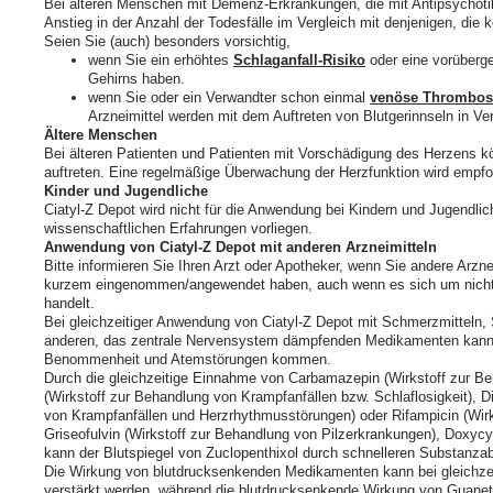
Bei älteren Menschen mit Demenz-Erkrankungen, die mit Antipsychotik
Anstieg in der Anzahl der Todesfälle im Vergleich mit denjenigen, die 
Seien Sie (auch) besonders vorsichtig,
wenn Sie ein erhöhtes
Schlaganfall-Risiko
oder eine vorüberg
Gehirns haben.
wenn Sie oder ein Verwandter schon einmal
venöse Thrombo
Arzneimittel werden mit dem Auftreten von Blutgerinnseln in Ve
Ältere Menschen
Bei älteren Patienten und Patienten mit Vorschädigung des Herzens k
auftreten. Eine regelmäßige Überwachung der Herzfunktion wird empfo
Kinder und Jugendliche
Ciatyl‑Z Depot wird nicht für die Anwendung bei Kindern und Jugendli
wissenschaftlichen Erfahrungen vorliegen.
Anwendung von Ciatyl‑Z Depot mit anderen Arzneimitteln
Bitte informieren Sie Ihren Arzt oder Apotheker, wenn Sie andere Arz
kurzem eingenommen/angewendet haben, auch wenn es sich um nicht v
handelt.
Bei gleichzeitiger Anwendung von Ciatyl‑Z Depot mit Schmerzmitteln, 
anderen, das zentrale Nervensystem dämpfenden Medikamenten kann e
Benommenheit und Atemstörungen kommen.
Durch die gleichzeitige Einnahme von Carbamazepin (Wirkstoff zur Be
(Wirkstoff zur Behandlung von Krampfanfällen bzw. Schlaflosigkeit), 
von Krampfanfällen und Herzrhythmusstörungen) oder Rifampicin (Wirk
Griseofulvin (Wirkstoff zur Behandlung von Pilzerkrankungen), Doxycy
kann der Blutspiegel von Zuclopenthixol durch schnelleren Substanzab
Die Wirkung von blutdrucksenkenden Medikamenten kann bei gleichze
verstärkt werden, während die blutdrucksenkende Wirkung von Guaneth