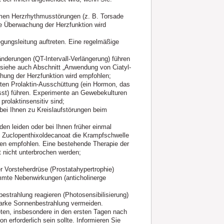
amen Herzrhythmusstörungen (z. B. Torsade
e Überwachung der Herzfunktion wird
gungsleitung auftreten. Eine regelmäßige
änderungen (QT-Intervall-Verlängerung) führen
siehe auch Abschnitt „Anwendung von Ciatyl-
hung der Herzfunktion wird empfohlen;
hten Prolaktin-Ausschüttung (ein Hormon, das
usst) führen. Experimente an Gewebekulturen
prolaktinsensitiv sind;
 bei Ihnen zu Kreislaufstörungen beim
en leiden oder bei Ihnen früher einmal
ss Zuclopenthixoldecanoat die Krampfschwelle
den empfohlen. Eine bestehende Therapie der
t nicht unterbrochen werden;
 Vorsteherdrüse (Prostatahypertrophie)
timmte Nebenwirkungen (anticholinerge
.
estrahlung reagieren (Photosensibilisierung)
starke Sonnenbestrahlung vermeiden.
ten, insbesondere in den ersten Tagen nach
on erforderlich sein sollte. Informieren Sie