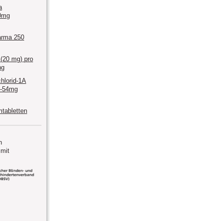
a
0mg
arma 250
 (20 mg) pro
ng
hlorid-1A
/-54mg
tabletten
n
mit