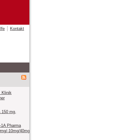
lfe
Kontakt
Klinik
ner
 150 mg,
n-1A Pharma
0mg/-10mg/40mg/-10mg/80mg