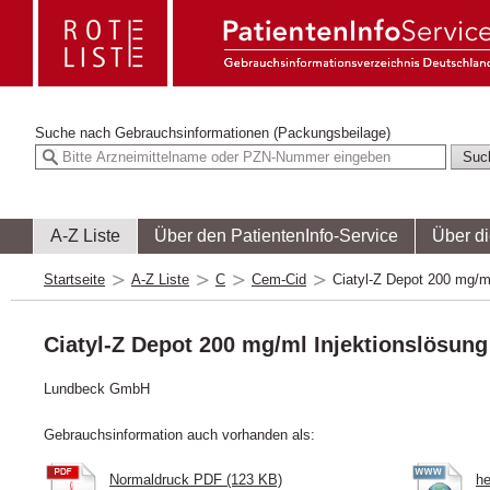
Suche nach
Gebrauchsinformationen (Packungsbeilage)
A-Z Liste
Über den PatientenInfo-Service
Über d
Startseite
A-Z Liste
C
Cem-Cid
Ciatyl-Z Depot 200 mg/ml
Ciatyl-Z Depot 200 mg/ml Injektionslösung
Lundbeck GmbH
Gebrauchsinformation auch vorhanden als:
Normaldruck PDF (123 KB)
he