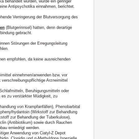
a behandelt wurden, wurde ein geringer
keine Antipsychotika einnahmen, berichtet.
ehende Verringerung der Blutversorgung des
sen
(Blutgerinnsel) hatten, denn derartige
rbindung gebracht.
önnen Störungen der Erregungsleitung
hlen.
chen empfohlen, da keine ausreichenden
neimittel einnehmen/anwenden bzw. vor
erschreibungspflichtige Arzneimittel
Schlafmitteln, Beruhigungsmitteln oder
s zu verstärkter Müdigkeit, zu
handlung von Krampfanfällen), Phenobarbital
Diphenylhydantoin (Wirkstoff zur Behandlung
stoff zur Behandlung der Tuberkulose),
clin (Antibiotikum) sowie durch Rauchen
bau erniedrigt werden.
itiger Anwendung von Ciatyl‑Z Depot
idin, Clonidin und α-Methyldopa (spezielle