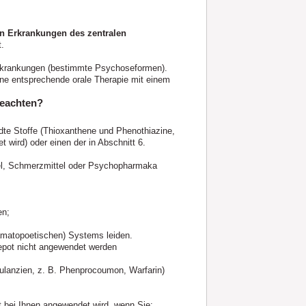
en Erkrankungen des zentralen
t.
Erkrankungen (bestimmte Psychoseformen).
ine entsprechende orale Therapie mit einem
beachten?
dte Stoffe (Thioxanthene und Phenothiazine,
wird) oder einen der in Abschnitt 6.
ttel, Schmerzmittel oder Psychopharmaka
en;
ämatopoetischen) Systems leiden.
Depot nicht angewendet werden
ulanzien, z. B. Phenprocoumon, Warfarin)
t bei Ihnen angewendet wird, wenn Sie: