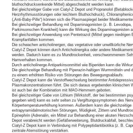
bluthochdrucksenkende Mittel) abgeschwächt werden kann.
Bei gleichzeitiger Gabe von Ciatyl‑Z Depot und Propranolol (Betabloc
Herzrhythmusstörungen oder leichtem Bluthochdruck), Chloramphenico
(„Anti-Baby-Pille“) können sich die Plasmaspiegel beider Medikamente
Bei gleichzeitiger Behandlung mit Dopaminagonisten (z. B. Levodopa, 
Parkinsonschen Krankheit) kann die Wirkung des Dopaminagonisten 
Bei gleichzeitiger Anwendung von Pentetrazol (Mittel gegen niedrigen
Krampfanfällen kommen.
Die schwachen anticholinergen, das vegetative oder unwillkürliche N
Ciatyl‑Z Depot können durch Anticholinergika oder andere Medikamente
werden. Dadurch kann es zu Mundtrockenheit, verschwommenem Sehen,
Harnverhalten kommen.
Durch anticholinerge Antiparkinsonmittel wie Biperiden kann die Wirk
Die gleichzeitige Behandlung mit Piperazin-haltigen Wurmmitteln und
zu einem erhöhten Risiko von Störungen des Bewegungsablaufs.
Ciatyl‑Z Depot kann die Verstoffwechselung bestimmter Antidepressiv
Plasmakonzentrationen führt. Die sich daraus ergebenden klinischen W
ist auch bei der Kombination mit MAO-Hemmern geboten.
Bei gleichzeitiger Gabe von Lithium (Wirkstoff, der bei bestimmten p
gegeben wird) kann es sehr selten zu Vergiftungssymptomen des Ne
Körpertemperaturerhöhung kommen. Außerdem kann die gleichzeitige
extrapyramidalmotorischen Störungen, Müdigkeit, Zittern und Mundtroc
Epinephrin (Adrenalin, ein Mittel zur Behandlung einer akuten Herzsc
Depot verabreicht werden (Gefäßerweiterung, Blutdruckabfall, beschle
Ciatyl‑Z Depot kann in Verbindung mit Polypeptidantibiotika (z. B. Ca
zentrale Atemstörung verstärken.