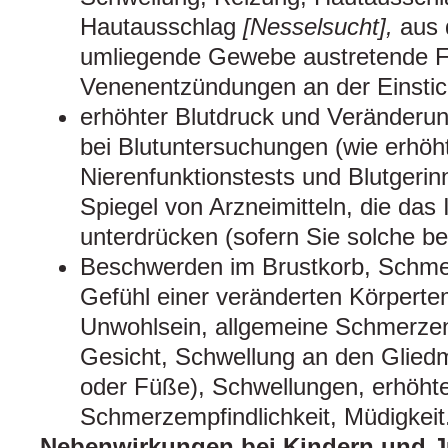
Hautausschlag
[Nesselsucht],
aus d
umliegende Gewebe austretende Fl
Venenentzündungen an der Einstic
erhöhter Blutdruck und Veränderun
bei Blutuntersuchungen (wie erhöh
Nierenfunktionstests und Blutgerin
Spiegel von Arzneimitteln, die da
unterdrücken (sofern Sie solche 
Beschwerden im Brustkorb, Schme
Gefühl einer veränderten Körperte
Unwohlsein, allgemeine Schmerze
Gesicht, Schwellung an den Glie
oder Füße), Schwellungen, erhöht
Schmerzempfindlichkeit, Müdigkeit
Nebenwirkungen bei Kindern und J