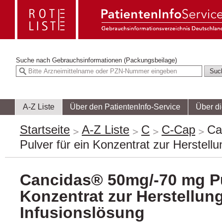
Suche nach
Gebrauchsinformationen (Packungsbeilage)
A-Z Liste
Über den PatientenInfo-Service
Über d
Startseite
A-Z Liste
C
C-Cap
Ca
Pulver für ein Konzentrat zur Herstellu
Cancidas® 50mg/-70 mg Pu
Konzentrat zur Herstellung
Infusionslösung