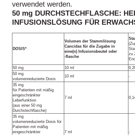
verwendet werden.
50 mg DURCHSTECHFLASCHE: H
INFUSIONSLÖSUNG FÜR ERWACH
Sta
Volumen der Stammlösung
(Zu
Cancidas für die Zugabe in
DOSIS*
Sta
eine(n) Infusionsbeutel oder
zu 
‑flasche
End
50 mg
10 ml
0,2
50 mg
10 ml
-
volumenreduzierte Dosis
35 mg
für Patienten mit mäßig
eingeschränkter
7 ml
0,1
Leberfunktion
(aus einer 50 mg
Durchstechflasche)
35 mg
volumenreduzierte Dosis für
Patienten mit mäßig
eingeschränkter
7 ml
-