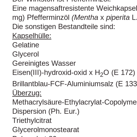
Eine magensaftresistente Weichkapsel 
mg) Pfefferminzöl
(Mentha
x
piperita
L.
Die sonstigen Bestandteile sind:
Kapselhülle:
Gelatine
Glycerol
Gereinigtes Wasser
Eisen(III)-hydroxid-oxid x H
O (E 172)
2
Brillantblau-FCF-Aluminiumsalz (E 133
Überzug:
Methacrylsäure-Ethylacrylat-Copolyme
Dispersion (Ph. Eur.)
Triethylcitrat
Glycerolmonostearat