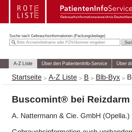
Suche nach
Gebrauchsinformationen (Packungsbeilage)
A-Z Liste
Über den PatientenInfo-Service
Über d
Startseite
A-Z Liste
B
Blb-Byx
B
Buscomint® bei Reizdarm
A. Nattermann & Cie. GmbH (Opella.)
Gebrauchsinformation auch vorhanden 