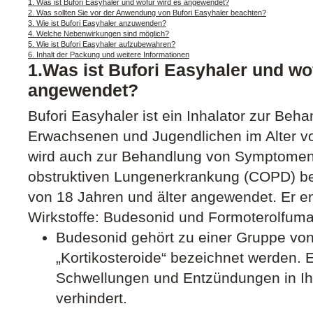
1. Was ist Bufori Easyhaler und wofür wird es angewendet?
2. Was sollten Sie vor der Anwendung von Bufori Easyhaler beachten?
3. Wie ist Bufori Easyhaler anzuwenden?
4. Welche Nebenwirkungen sind möglich?
5. Wie ist Bufori Easyhaler aufzubewahren?
6. Inhalt der Packung und weitere Informationen
1.Was ist Bufori Easyhaler und wo
angewendet?
Bufori Easyhaler ist ein Inhalator zur Be
Erwachsenen und Jugendlichen im Alter vo
wird auch zur Behandlung von Symptomen 
obstruktiven Lungenerkrankung (COPD) be
von 18 Jahren und älter angewendet. Er e
Wirkstoffe: Budesonid und Formoterolfuma
Budesonid gehört zu einer Gruppe von 
„Kortikosteroide“ bezeichnet werden. E
Schwellungen und Entzündungen in Ih
verhindert.