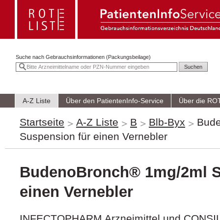
Suche nach
Gebrauchsinformationen (Packungsbeilage)
A-Z Liste
Über den PatientenInfo-Service
Über die RO
Startseite
A-Z Liste
B
Blb-Byx
Bude
Suspension für einen Vernebler
BudenoBronch® 1mg/2ml S
einen Vernebler
INFECTOPHARM Arzneimittel und CONS