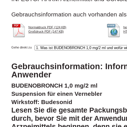
Gebrauchsinformation auch vorhanden als
Normaldruck PDF (124 KB)
he
Großdruck PDF (147 KB)
HT
Gehe direkt zu
Gebrauchsinformation: Inform
Anwender
BUDENOBRONCH 1,0 mg/2 ml
Suspension für einen Vernebler
Wirkstoff: Budesonid
Lesen Sie die gesamte Packungsbe
durch, bevor Sie mit der Anwendu
Arzneimittels beginnen, denn sie e