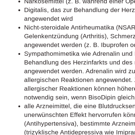
Narkosemittel (z. B. während einer Op
Digitalis, das zur Behandlung der H
angewendet wird
Nicht-steroidale Antirheumatika (NSAR
Gelenkentzündung (Arthritis), Schme
angewendet werden (z. B. Ibuprofen o
Sympathomimetika wie Adrenalin und N
Behandlung des Herzinfarkts und des 
angewendet werden. Adrenalin wird z
allergischen Reaktionen angewendet.
allergischer Reaktionen können höher
notwendig sein, wenn BisoDipin gleic
alle Arzneimittel, die eine Blutdrucks
unerwünschten Effekt hervorrufen kön
(Antihypertensiva), bestimmte Arznei
(trizyklische Antidepressiva wie Imipra