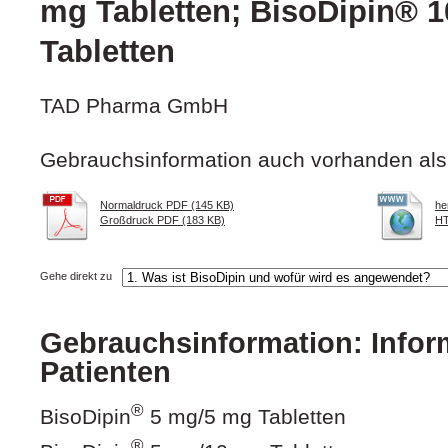
mg Tabletten; BisoDipin® 
Tabletten
TAD Pharma GmbH
Gebrauchsinformation auch vorhanden als
Normaldruck PDF (145 KB)
he
Großdruck PDF (183 KB)
HT
Gehe direkt zu
Gebrauchsinformation: Inform
Patienten
®
BisoDipin
5 mg/5 mg Tabletten
®