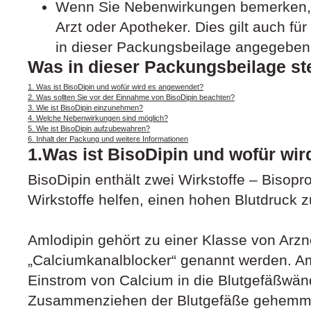
Wenn Sie Nebenwirkungen bemerken, 
Arzt oder Apotheker. Dies gilt auch fü
in dieser Packungsbeilage angegeben 
Was in dieser Packungsbeilage st
1. Was ist BisoDipin und wofür wird es angewendet?
2. Was sollten Sie vor der Einnahme von BisoDipin beachten?
3. Wie ist BisoDipin einzunehmen?
4. Welche Nebenwirkungen sind möglich?
5. Wie ist BisoDipin aufzubewahren?
6. Inhalt der Packung und weitere Informationen
1.Was ist BisoDipin und wofür wi
BisoDipin enthält zwei Wirkstoffe – Bisopr
Wirkstoffe helfen, einen hohen Blutdruck zu
Amlodipin gehört zu einer Klasse von Arzne
„Calciumkanalblocker“ genannt werden. A
Einstrom von Calcium in die Blutgefäßwä
Zusammenziehen der Blutgefäße gehemmt