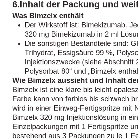
6.Inhalt der Packung und wei
Was Bimzelx enthält
Der Wirkstoff ist: Bimekizumab. Jed
320 mg Bimekizumab in 2 ml Lösu
Die sonstigen Bestandteile sind: G
Trihydrat, Essigsäure 99 %, Polys
Injektionszwecke (siehe Abschnitt 
Polysorbat 80“ und „Bimzelx enthäl
Wie Bimzelx aussieht und Inhalt d
Bimzelx ist eine klare bis leicht opales
Farbe kann von farblos bis schwach br
wird in einer Einweg-Fertigspritze mit 
Bimzelx 320 mg Injektionslösung in eine
Einzelpackungen mit 1 Fertigspritze 
bestehend aus 3 Packungen zu je 1 Fert