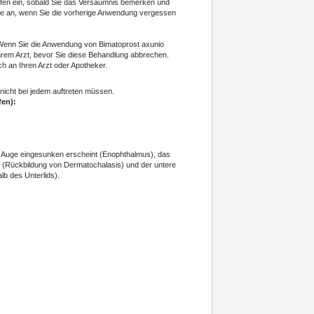
fen ein, sobald Sie das Versäumnis bemerken und
nge an, wenn Sie die vorherige Anwendung vergessen
. Wenn Sie die Anwendung von Bimatoprost axunio
hrem Arzt, bevor Sie diese Behandlung abbrechen.
h an Ihren Arzt oder Apotheker.
 nicht bei jedem auftreten müssen.
fen):
das Auge eingesunken erscheint (Enophthalmus), das
rd (Rückbildung von Dermatochalasis) und der untere
lb des Unterlids).