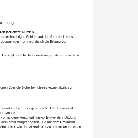
ausschlag)
fen berichtet wurden
er durchsichtigen Schicht auf der Vorderseite des
rübungen der Hornhaut durch die Bildung von
ies gilt auch für Nebenwirkungen, die nicht in dieser
n:
en über die Sicherheit dieses Arzneimittels zur
erwendbar. bis:“ angegebenen Verfallsdatum nicht
nen Monats.
 vorhandene Restinhalt verworfen werden. Dadurch
auf dem dafür vorgesehenen Feld auf dem Umkarton.
 Apotheker, wie das Arzneimittel zu entsorgen ist, wenn