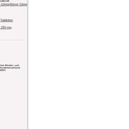
 Pharma
-10mg/40mg/-10mg/80mg
Tabletten
 250 mg,