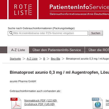
Suche nach
Gebrauchsinformationen (Packungsbeilage)
A-Z Liste
Über den PatientenInfo-Service
Über die RO
Startseite
A-Z Liste
B
Beu-Bla
Bimatoprost axunio 0,3 mg / ml Aug
Bimatoprost axunio 0,3 mg / ml Augentropfen, Lös
axunio Pharma GmbH
Gebrauchsinformation auch vorhanden als:
Normaldruck PDF (122 KB)
he
Großdruck PDF (145 KB)
HT