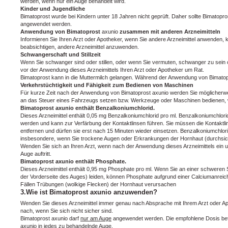
werden, wenn nur ein Auge behandelt wird.
Kinder und Jugendliche
Bimatoprost wurde bei Kindern unter 18 Jahren nicht geprüft. Daher sollte Bimatopro
angewendet werden.
Anwendung von Bimatoprost
axunio
zusammen mit anderen Arzneimitteln
Informieren Sie Ihren Arzt oder Apotheker, wenn Sie andere Arzneimittel anwenden, 
beabsichtigen, andere Arzneimittel anzuwenden.
Schwangerschaft und Stillzeit
Wenn Sie schwanger sind oder stillen, oder wenn Sie vermuten, schwanger zu sein 
vor der Anwendung dieses Arzneimittels Ihren Arzt oder Apotheker um Rat.
Bimatoprost kann in die Muttermilch gelangen. Während der Anwendung von Bimatopros
Verkehrstüchtigkeit und Fähigkeit zum Bedienen von Maschinen
Für kurze Zeit nach der Anwendung von Bimatoprost axunio werden Sie möglicherw
an das Steuer eines Fahrzeugs setzen bzw. Werkzeuge oder Maschinen bedienen, w
Bimatoprost axunio enthält Benzalkoniumchlorid.
Dieses Arzneimittel enthält 0,05 mg Benzalkoniumchlorid pro ml. Benzalkoniumchlo
werden und kann zur Verfärbung der Kontaktlinsen führen. Sie müssen die Kontaktli
entfernen und dürfen sie erst nach 15 Minuten wieder einsetzen. Benzalkoniumchlo
insbesondere, wenn Sie trockene Augen oder Erkrankungen der Hornhaut (durchsich
Wenden Sie sich an Ihren Arzt, wenn nach der Anwendung dieses Arzneimittels ein
Auge auftritt.
Bimatoprost axunio enthält Phosphate.
Dieses Arzneimittel enthält 0,95 mg Phosphate pro ml. Wenn Sie an einer schweren
der Vorderseite des Auges) leiden, können Phosphate aufgrund einer Calciumanrei
Fällen Trübungen (wolkige Flecken) der Hornhaut verursachen
3.Wie ist Bimatoprost axunio anzuwenden?
Wenden Sie dieses Arzneimittel immer genau nach Absprache mit Ihrem Arzt oder Ap
nach, wenn Sie sich nicht sicher sind.
Bimatoprost axunio darf
nur am Auge
angewendet werden. Die empfohlene Dosis betr
axunio in jedes zu behandelnde Auge.