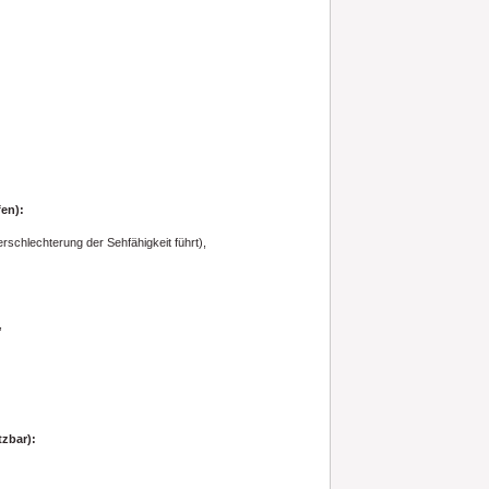
en):
schlechterung der Sehfähigkeit führt),
,
tzbar):