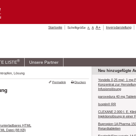
A
+
Startseite
Inversdarstellung
Schriftgröße
A
A
-
®
TE LISTE
Unsere Partner
Neu hinzugefügte Ar
entropfen, Lösung
Yondelis 0,25 mg/- 1 mg P
Permalink
Drucken
Konzentrat zur Herstellun
ung
Infusionslösung
paroxedura 40 mg Tablet
Isoptin® RR
CLEXANE 2.000 I. E. Klini
Injektionslösung in einer F
Bupropion-1A Pharma 15
runterladbares HTML
Retardtabletten
ML Datei (88 KB)