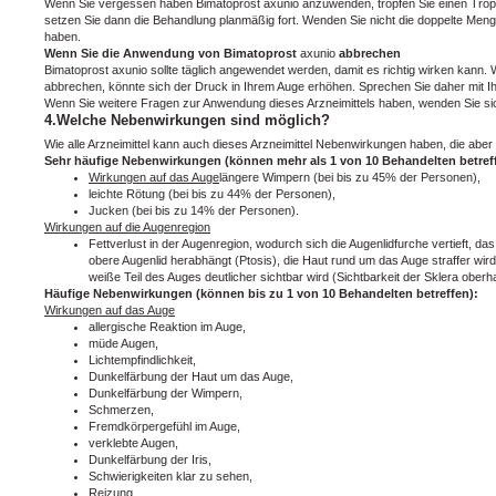
Wenn Sie vergessen haben Bimatoprost axunio anzuwenden, tropfen Sie einen Trop
setzen Sie dann die Behandlung planmäßig fort. Wenden Sie nicht die doppelte Me
haben.
Wenn Sie die Anwendung von Bimatoprost
axunio
abbrechen
Bimatoprost axunio sollte täglich angewendet werden, damit es richtig wirken kann
abbrechen, könnte sich der Druck in Ihrem Auge erhöhen. Sprechen Sie daher mit I
Wenn Sie weitere Fragen zur Anwendung dieses Arzneimittels haben, wenden Sie sic
4.Welche Nebenwirkungen sind möglich?
Wie alle Arzneimittel kann auch dieses Arzneimittel Nebenwirkungen haben, die aber
Sehr häufige Nebenwirkungen (können mehr als 1 von 10 Behandelten betref
Wirkungen auf das Auge
längere Wimpern (bei bis zu 45% der Personen),
leichte Rötung (bei bis zu 44% der Personen),
Jucken (bei bis zu 14% der Personen).
Wirkungen auf die Augenregion
Fettverlust in der Augenregion, wodurch sich die Augenlidfurche vertieft, 
obere Augenlid herabhängt (Ptosis), die Haut rund um das Auge straffer wi
weiße Teil des Auges deutlicher sichtbar wird (Sichtbarkeit der Sklera oberha
Häufige Nebenwirkungen (können bis zu 1 von 10 Behandelten betreffen):
Wirkungen auf das Auge
allergische Reaktion im Auge,
müde Augen,
Lichtempfindlichkeit,
Dunkelfärbung der Haut um das Auge,
Dunkelfärbung der Wimpern,
Schmerzen,
Fremdkörpergefühl im Auge,
verklebte Augen,
Dunkelfärbung der Iris,
Schwierigkeiten klar zu sehen,
Reizung,