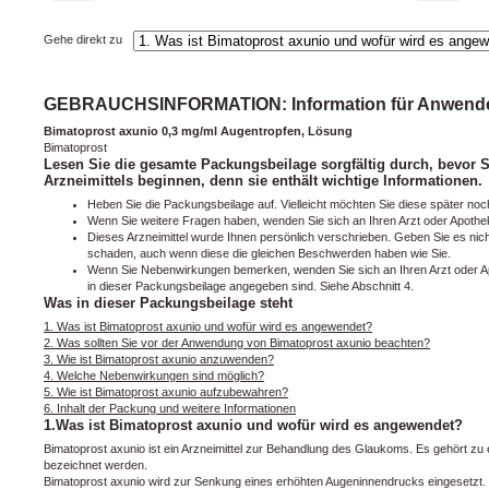
Gehe direkt zu
GEBRAUCHSINFORMATION: Information für Anwend
Bimatoprost axunio 0,3 mg/ml Augentropfen, Lösung
Bimatoprost
Lesen Sie die gesamte Packungsbeilage sorgfältig durch, bevor 
Arzneimittels beginnen, denn sie enthält wichtige Informationen.
Heben Sie die Packungsbeilage auf. Vielleicht möchten Sie diese später noc
Wenn Sie weitere Fragen haben, wenden Sie sich an Ihren Arzt oder Apothe
Dieses Arzneimittel wurde Ihnen persönlich verschrieben. Geben Sie es nic
schaden, auch wenn diese die gleichen Beschwerden haben wie Sie.
Wenn Sie Nebenwirkungen bemerken, wenden Sie sich an Ihren Arzt oder Apo
in dieser Packungsbeilage angegeben sind. Siehe Abschnitt 4.
Was in dieser Packungsbeilage steht
1. Was ist Bimatoprost axunio und wofür wird es angewendet?
2. Was sollten Sie vor der Anwendung von Bimatoprost axunio beachten?
3. Wie ist Bimatoprost axunio anzuwenden?
4. Welche Nebenwirkungen sind möglich?
5. Wie ist Bimatoprost axunio aufzubewahren?
6. Inhalt der Packung und weitere Informationen
1.Was ist Bimatoprost axunio und wofür wird es angewendet?
Bimatoprost axunio ist ein Arzneimittel zur Behandlung des Glaukoms. Es gehört zu 
bezeichnet werden.
Bimatoprost axunio wird zur Senkung eines erhöhten Augeninnendrucks eingesetzt. Di