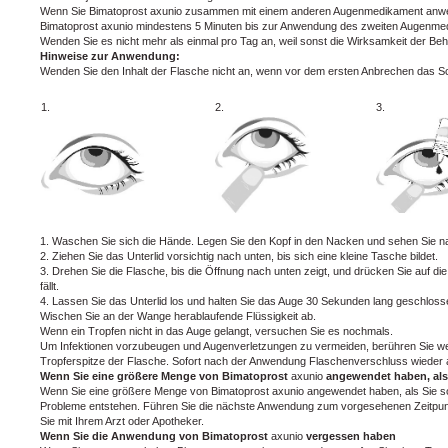
Wenn Sie Bimatoprost axunio zusammen mit einem anderen Augenmedikament anwe
Bimatoprost axunio mindestens 5 Minuten bis zur Anwendung des zweiten Augenme
Wenden Sie es nicht mehr als einmal pro Tag an, weil sonst die Wirksamkeit der B
Hinweise zur Anwendung:
Wenden Sie den Inhalt der Flasche nicht an, wenn vor dem ersten Anbrechen das Sc
1.
2.
3.
1. Waschen Sie sich die Hände. Legen Sie den Kopf in den Nacken und sehen Sie n
2. Ziehen Sie das Unterlid vorsichtig nach unten, bis sich eine kleine Tasche bildet.
3. Drehen Sie die Flasche, bis die Öffnung nach unten zeigt, und drücken Sie auf di
fällt.
4. Lassen Sie das Unterlid los und halten Sie das Auge 30 Sekunden lang geschloss
Wischen Sie an der Wange herablaufende Flüssigkeit ab.
Wenn ein Tropfen nicht in das Auge gelangt, versuchen Sie es nochmals.
Um Infektionen vorzubeugen und Augenverletzungen zu vermeiden, berühren Sie we
Tropferspitze der Flasche. Sofort nach der Anwendung Flaschenverschluss wieder 
Wenn Sie eine größere Menge von Bimatoprost
axunio
angewendet haben, als 
Wenn Sie eine größere Menge von Bimatoprost axunio angewendet haben, als Sie soll
Probleme entstehen. Führen Sie die nächste Anwendung zum vorgesehenen Zeitpunk
Sie mit Ihrem Arzt oder Apotheker.
Wenn Sie die Anwendung von Bimatoprost
axunio
vergessen haben