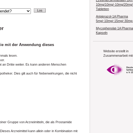
Ezetimib/Simvastatin-1A
10mg/10mg/-10mg/20mg/
Tabletten
Aripiprazol-1A Pharma
5mg/-10mg/-15mg/-30mg 
er
Mycophenolat-1A Pharma
Kapseln
Sie mit der Anwendung dieses
Website erstellt in
hmals lesen.
Zusammenarbeit mit
ker.
ht an Dritte weiter. Es kann anderen Menschen
theker. Dies gilt auch für Nebenwirkungen, die nicht
einer Gruppe von Arzneimitteln, die als Prostamide
eses Arzneimittel kann allein oder in Kombination mit