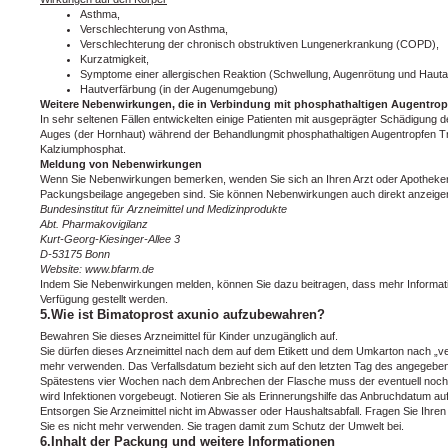
Asthma,
Verschlechterung von Asthma,
Verschlechterung der chronisch obstruktiven Lungenerkrankung (COPD),
Kurzatmigkeit,
Symptome einer allergischen Reaktion (Schwellung, Augenrötung und Haut
Hautverfärbung (in der Augenumgebung)
Weitere Nebenwirkungen, die in Verbindung mit phosphathaltigen Augentrop
In sehr seltenen Fällen entwickelten einige Patienten mit ausgeprägter Schädigung d
Auges (der Hornhaut) während der Behandlungmit phosphathaltigen Augentropfen T
Kalziumphosphat.
Meldung von Nebenwirkungen
Wenn Sie Nebenwirkungen bemerken, wenden Sie sich an Ihren Arzt oder Apotheker. D
Packungsbeilage angegeben sind. Sie können Nebenwirkungen auch direkt anzeige
Bundesinstitut für Arzneimittel und Medizinprodukte
Abt. Pharmakovigilanz
Kurt-Georg-Kiesinger-Allee 3
D-53175 Bonn
Website: www.bfarm.de
Indem Sie Nebenwirkungen melden, können Sie dazu beitragen, dass mehr Information
Verfügung gestellt werden.
5.Wie ist Bimatoprost axunio aufzubewahren?
Bewahren Sie dieses Arzneimittel für Kinder unzugänglich auf.
Sie dürfen dieses Arzneimittel nach dem auf dem Etikett und dem Umkarton nach „v
mehr verwenden. Das Verfallsdatum bezieht sich auf den letzten Tag des angegebe
Spätestens vier Wochen nach dem Anbrechen der Flasche muss der eventuell noch
wird Infektionen vorgebeugt. Notieren Sie als Erinnerungshilfe das Anbruchdatum 
Entsorgen Sie Arzneimittel nicht im Abwasser oder Haushaltsabfall. Fragen Sie Ihren
Sie es nicht mehr verwenden. Sie tragen damit zum Schutz der Umwelt bei.
6.Inhalt der Packung und weitere Informationen