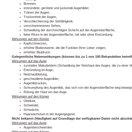
Brennen,
entzündete, gerötete und juckende Augenlider,
Tränen der Augen,
Trockenheit der Augen,
Verschlechterung der Sehfähigkeit,
verschwommenes Sehen,
Schwellung der durchsichtigen Schicht auf der Augenoberfläche,
feine Risse in der Augenoberfläche, mit oder ohne Entzündung.
Wirkungen auf den Körper
Kopfschmerzen,
erhöhte Bluttestwerte, die die Funktion Ihrer Leber zeigen,
erhöhter Blutdruck.
Gelegentliche Nebenwirkungen (können bis zu 1 von 100 Behandelten betreff
Wirkungen auf das Auge
zystoides Makulaödem (Schwellung der Netzhaut des Auges, die zu einer Ver
Entzündung im Auge,
Netzhautblutung,
geschwollene Augenlider,
Augenlidzucken,
Schrumpfung des Augenlids, das sich von der Augenoberfläche weg bewegt
Rötung der Haut um das Auge.
Wirkungen auf den Körper
Übelkeit,
Schwindel,
Schwäche,
Haarwachstum in der Augengegend.
Nicht bekannt (Häufigkeit auf Grundlage der verfügbaren Daten nicht abschä
Wirkungen auf das Auge
Augenbeschwerden
Wirkungen auf den Körper