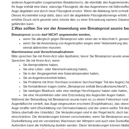
anderen Augentropfen (sogenannten Betablockern), die ebenfalls den Augeninnend
Ihr Auge enthält eine klare, wässrige Flüssigkeit, die das Augeninnere mit Nährstoff
Auge abgeleitet und durch neue Flüssigkeit ersetzt. Wenn die Ableitung nicht schnell
Dieses Arzneimittel sorgt dafür, dass sich die abgeleitete Flüssigkeitsmenge erhöh
erhöhte Druck nicht gesenkt wird, könnte dies zu einer Erkrankung namens Glaukom
gefährden kann.
2.Was sollten Sie vor der Anwendung von Bimatoprost axunio be
Bimatoprost
axunio
darf NICHT angewendet werden,
wenn Sie allergisch gegen Bimatoprost oder einen der in Abschnitt 6. genann
wenn Sie die Anwendung von Augentropfen wegen einer Nebenwirkung des K
einmal abbrechen mussten.
Warnhinweise und Vorsichtsmaßnahmen
Bitte sprechen Sie mit Ihrem Arzt oder Apotheker, bevor Sie Bimatoprost axunio an
Sprechen Sie mit Ihrem Arzt, wenn
Sie Atemprobleme haben,
Sie eine Leber- oder Nierenerkrankung haben,
Sie in der Vergangenheit eine Kataraktoperation hatten,
Sie an Augentrockenheit leiden,
Sie Probleme mit Ihrer Hornhaut (vorderer durchsichtiger Teil des Auges) h
Sie Kontaktlinsen tragen (siehe „Bimatoprost enthält Benzalkoniumchlorid“),
Sie niedrigen Blutdruck oder eine niedrige Herzfrequenz haben oder hatten,
Sie eine Virusinfektion oder eine Entzündung des Auges/der Augen hatten.
Während der Behandlung mit Bimatoprost axunio kann es zu einem Fettverlust run
Augenlidfurche vertieft, das Auge eingesunken erscheint (Enophthalmus), das obere
Auge straffer wird (Rückbildung von Dermatochalasis) und der untere weiße Teil des 
Sklera oberhalb des Unterlids). Die Veränderungen sind in der Regel leicht, doch bei
einschränken. Die Veränderungen können verschwinden, wenn Sie Bimatoprost axu
Dunkelfärbung und ein verstärktes Wachstum der Wimpern und auch eine Dunkelfä
Außerdem kann die Irisfärbung dunkler werden. Diese Veränderungen können bleiben