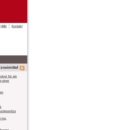
Hilfe
Kontakt
zneimittel
ulver für ein
g einer
ten
k
ertigspritze
0 mg,