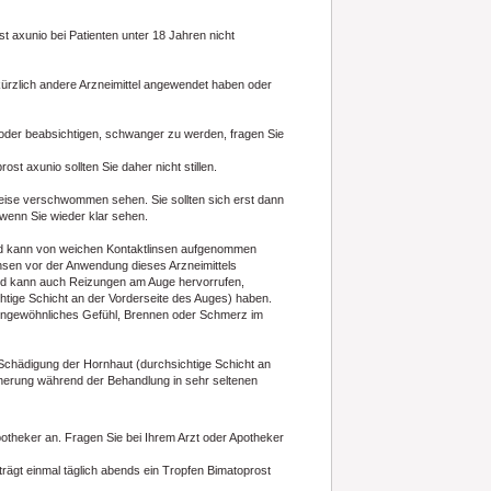
st axunio bei Patienten unter 18 Jahren nicht
kürzlich andere Arzneimittel angewendet haben oder
oder beabsichtigen, schwanger zu werden, fragen Sie
t axunio sollten Sie daher nicht stillen.
eise verschwommen sehen. Sie sollten sich erst dann
enn Sie wieder klar sehen.
rid kann von weichen Kontaktlinsen aufgenommen
nsen vor der Anwendung dieses Arzneimittels
rid kann auch Reizungen am Auge hervorrufen,
tige Schicht an der Vorderseite des Auges) haben.
 ungewöhnliches Gefühl, Brennen oder Schmerz im
 Schädigung der Hornhaut (durchsichtige Schicht an
cherung während der Behandlung in sehr seltenen
otheker an. Fragen Sie bei Ihrem Arzt oder Apotheker
ägt einmal täglich abends ein Tropfen Bimatoprost