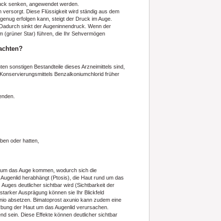
ruck senken, angewendet werden.
en versorgt. Diese Flüssigkeit wird ständig aus dem
 genug erfolgen kann, steigt der Druck im Auge.
t. Dadurch sinkt der Augeninnendruck. Wenn der
 (grüner Star) führen, die Ihr Sehvermögen
achten?
ten sonstigen Bestandteile dieses Arzneimittels sind,
onservierungsmittels Benzalkoniumchlorid früher
wenden.
aben oder hatten,
d um das Auge kommen, wodurch sich die
 Augenlid herabhängt (Ptosis), die Haut rund um das
Auges deutlicher sichtbar wird (Sichtbarkeit der
 starker Ausprägung können sie Ihr Blickfeld
nio absetzen. Bimatoprost axunio kann zudem eine
rbung der Haut um das Augenlid verursachen.
d sein. Diese Effekte können deutlicher sichtbar