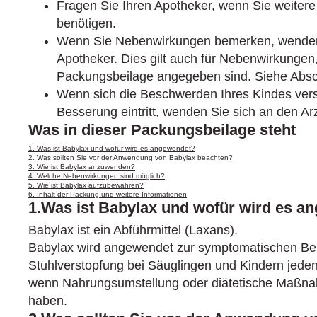
Fragen Sie Ihren Apotheker, wenn Sie weitere
benötigen.
Wenn Sie Nebenwirkungen bemerken, wenden S
Apotheker. Dies gilt auch für Nebenwirkungen, 
Packungsbeilage angegeben sind. Siehe Absch
Wenn sich die Beschwerden Ihres Kindes ver
Besserung eintritt, wenden Sie sich an den Arz
Was in dieser Packungsbeilage steht
1. Was ist Babylax und wofür wird es angewendet?
2. Was sollten Sie vor der Anwendung von Babylax beachten?
3. Wie ist Babylax anzuwenden?
4. Welche Nebenwirkungen sind möglich?
5. Wie ist Babylax aufzubewahren?
6. Inhalt der Packung und weitere Informationen
1.Was ist Babylax und wofür wird es a
Babylax ist ein Abführmittel (Laxans).
Babylax wird angewendet zur symptomatischen Be
Stuhlverstopfung bei Säuglingen und Kindern jeden
wenn Nahrungsumstellung oder diätetische Maßnahm
haben.