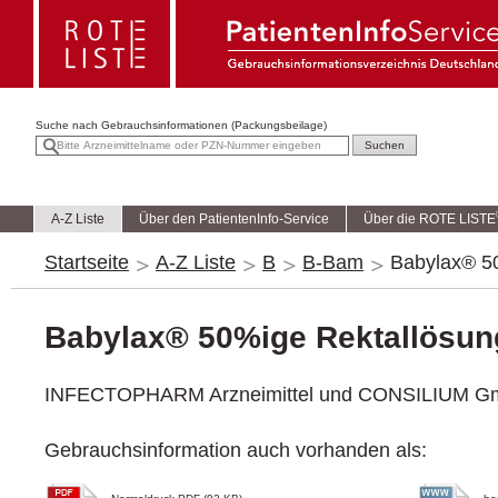
Suche nach
Gebrauchsinformationen (Packungsbeilage)
A-Z Liste
Über den PatientenInfo-Service
Über die ROTE LISTE
Startseite
A-Z Liste
B
B-Bam
Babylax® 5
Babylax® 50%ige Rektallösun
INFECTOPHARM Arzneimittel und CONSILIUM 
Gebrauchsinformation auch vorhanden als: