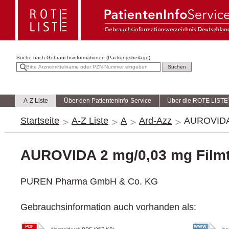
Suche nach
Gebrauchsinformationen (Packungsbeilage)
A-Z Liste
Über den PatientenInfo-Service
Über die ROTE LISTE
Startseite
A-Z Liste
A
Ard-Azz
AUROVIDA 
AUROVIDA 2 mg/0,03 mg Filmt
PUREN Pharma GmbH & Co. KG
Gebrauchsinformation auch vorhanden als: