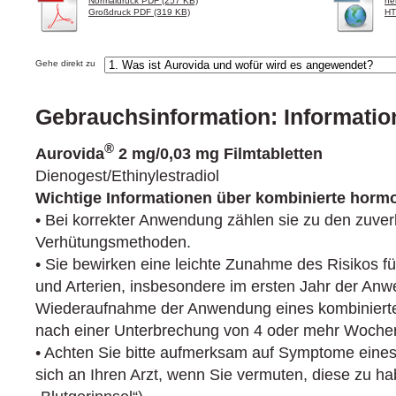
Normaldruck PDF (257 KB)
he
Großdruck PDF (319 KB)
HT
Gehe direkt zu
Gebrauchsinformation: Informatio
®
Aurovida
2 mg/0,03 mg Filmtabletten
Dienogest/Ethinylestradiol
Wichtige Informationen über kombinierte hormo
• Bei korrekter Anwendung zählen sie zu den zuverl
Verhütungsmethoden.
• Sie bewirken eine leichte Zunahme des Risikos fü
und Arterien, insbesondere im ersten Jahr der An
Wiederaufnahme der Anwendung eines kombiniert
nach einer Unterbrechung von 4 oder mehr Woche
• Achten Sie bitte aufmerksam auf Symptome eines
sich an Ihren Arzt, wenn Sie vermuten, diese zu ha