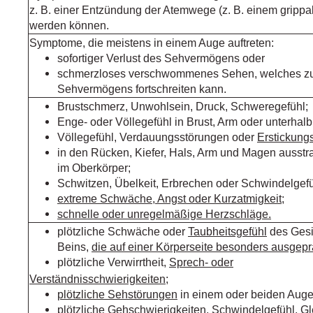
z. B. einer Entzündung der Atemwege (z. B. einem grippal
werden können.
Symptome, die meistens in einem Auge auftreten:
sofortiger Verlust des Sehvermögens oder
schmerzloses verschwommenes Sehen, welches zu 
Sehvermögens fortschreiten kann.
Brustschmerz, Unwohlsein, Druck, Schweregefühl;
Enge- oder Völlegefühl in Brust, Arm oder unterhalb
Völlegefühl, Verdauungsstörungen oder
Erstickung
in den Rücken, Kiefer, Hals, Arm und Magen auss
im Oberkörper;
Schwitzen, Übelkeit, Erbrechen oder Schwindelgefü
extreme Schwäche, Angst oder Kurzatmigkeit;
schnelle oder unregelmäßige Herzschläge.
plötzliche Schwäche oder
Taubheitsgefühl
des Gesi
Beins,
die auf einer Körperseite besonders ausgeprä
plötzliche Verwirrtheit,
Sprech- oder
Verständnisschwierigkeiten
;
plötzliche Sehstörungen
in einem oder beiden Auge
plötzliche Gehschwierigkeiten, Schwindelgefühl, Gl