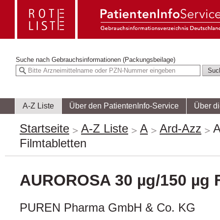
Suche nach
Gebrauchsinformationen (Packungsbeilage)
A-Z Liste
Über den PatientenInfo-Service
Über d
Startseite
A-Z Liste
A
Ard-Azz
A
Filmtabletten
AUROROSA 30 µg/150 µg F
PUREN Pharma GmbH & Co. KG