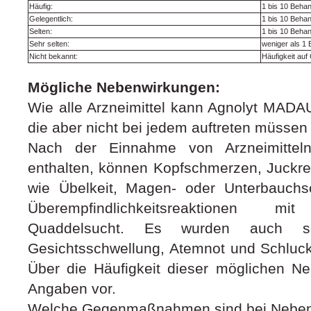
Häufig:
1 bis 10 Beha
Gelegentlich:
1 bis 10 Behan
Selten:
1 bis 10 Behan
Sehr selten:
weniger als 1
Nicht bekannt:
Häufigkeit auf
Mögliche Nebenwirkungen:
Wie alle Arzneimittel kann Agnolyt MAD
die aber nicht bei jedem auftreten müssen
Nach der Einnahme von Arzneimitteln
enthalten, können Kopfschmerzen, Juckr
wie Übelkeit, Magen- oder Unterbauchs
Überempfindlichkeitsreaktionen 
Quaddelsucht. Es wurden auch sc
Gesichtsschwellung, Atemnot und Schluc
Über die Häufigkeit dieser möglichen N
Angaben vor.
Welche Gegenmaßnahmen sind bei Nebenw