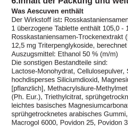
6.Inhalt der Packung und wei
Was Aescuven enthält
Der Wirkstoff ist
:
Rosskastaniensamen-
1 überzogene Tablette enthält 105,0 -
Rosskastaniensamen-Trockenextrakt (
12,5 mg Triterpenglykoside, berechnet
Auszugsmittel: Ethanol 50 % (m/m)
Die sonstigen Bestandteile sind:
Lactose-Monohydrat, Cellulosepulver,
hochdisperses Siliciumdioxid, Magnesi
[pflanzlich], Methacrylsäure-Methylme
(Ph. Eur.), Triethylcitrat, sprühgetroc
leichtes basisches Magnesiumcarbonat
sprühgetrocknetes arabisches Gummi, 
Macrogol 6000, Povidon 25, Povidon 3