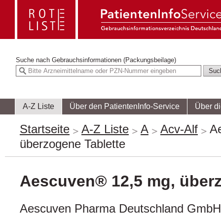
Suche nach
Gebrauchsinformationen (Packungsbeilage)
A-Z Liste
Über den PatientenInfo-Service
Über d
Startseite
A-Z Liste
A
Acv-Alf
A
überzogene Tablette
Aescuven® 12,5 mg, überz
Aescuven Pharma Deutschland GmbH